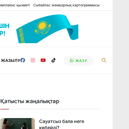
омплаенс қызметі
Сыбайлас жемқорлық картограммасы
Е ЖАЗЫЛУ
ЖАЗУ
Қатысты жаңалықтар
Сауатсыз бала неге
көбейді?