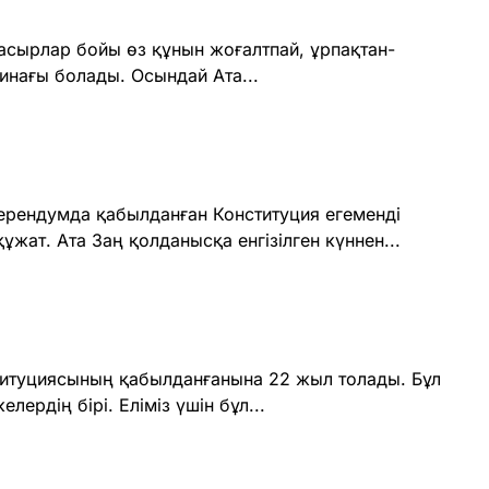
ғасырлар бойы өз құнын жоғалтпай, ұрпақтан-
инағы болады. Осындай Ата...
ерендумда қабылданған Конституция егеменді
ұжат. Ата Заң қолданысқа енгізілген күннен...
титуциясының қабылданғанына 22 жыл толады. Бұл
ердің бipi. Еліміз үшін бұл...