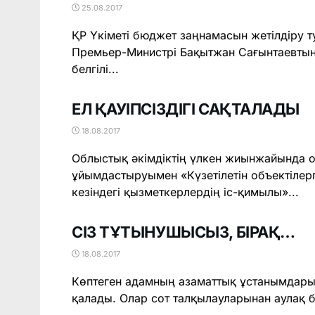
25.08.2017
ҚР Үкіметі бюджет заңнамасын жетілдіру т
Премьер-Министрі Ба­қытжан Сағынтаевтың 
белгілі...
ЕЛ ҚАУІПСІЗДІГІ САҚТАЛАДЫ
18.08.2017
Облыстық әкімдіктің үлкен жиынжайында о
ұйымдастыруымен «Күзетілетін объектілер
кезіндегі қызметкерлердің іс-қимылы»...
СІЗ ТҰТЫНУШЫСЫЗ, БІРАҚ…
18.08.2017
Көптеген адамның азаматтық ұстанымдары 
қалады. Олар сот талқылауларынан аулақ б