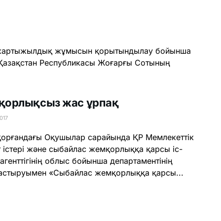
 жартыжылдық жұмысын қорытындылау бойынша
н Қазақстан Республикасы Жоғарғы Сотының
орлықсыз жас ұрпақ
017
орғандағы Оқушылар сарайында ҚР Мемлекеттік
 істері және сыбайлас жемқорлыққа қарсы іс-
агенттігінің облыс бойынша департаментінің
стыруымен «Сыбайлас жемқорлыққа қарсы...