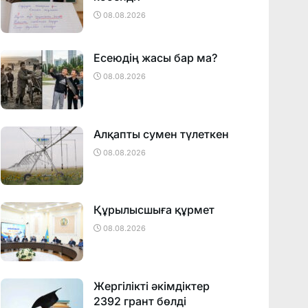
08.08.2026
Есеюдің жасы бар ма?
08.08.2026
Алқапты сумен түлеткен
08.08.2026
Құрылысшыға құрмет
08.08.2026
Жергілікті әкімдіктер
2392 грант бөлді