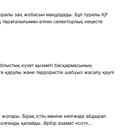
уралы заң жо­басын мақұлдады. Бұл туралы ҚР
төрағалығымен өткен селек­тор­лық кеңесте
блыс­тық күзет қызметі басқармасының
ге қарулы және террористік шабуыл жасалу қаупі
жоғары. Бірақ істің мәніне келгенде абдырап
олғанды қалайды. Әрбір азамат «сот»...