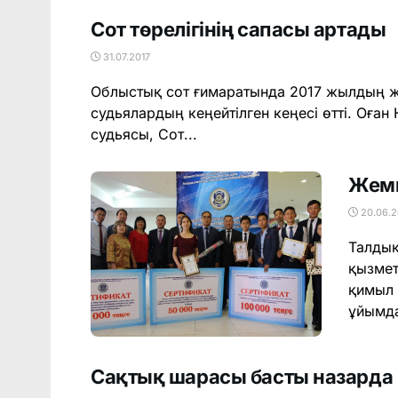
Сот төрелігінің сапасы артады
31.07.2017
Облыстық сот ғимаратында 2017 жылдың
судьялардың кеңейтілген кеңесі өтті. Оға
судьясы, Сот...
Жемқ
20.06.2
Талдық
қызмет
қимыл 
ұйымда
Сақтық шарасы басты назарда