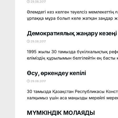
29.08.2017
Әлемдегі кез келген тәуелсіз мемлекеттің 
ұрпаққа мұра болып келе жатқан заңдар ж
Демократиялық жаңару кезеңі
29.08.2017
1995 жылы 30 тамызда бүкілхалықтық реф
еліміздің құрылымын белгілейтін ең басты қ
Өсу, өркендеу кепілі
29.08.2017
30 тамызда Қазақстан Республикасы Конс
халқымыз үшін аса маңызды мерейлі мерекел
МҮМКІНДІК МОЛАЯДЫ