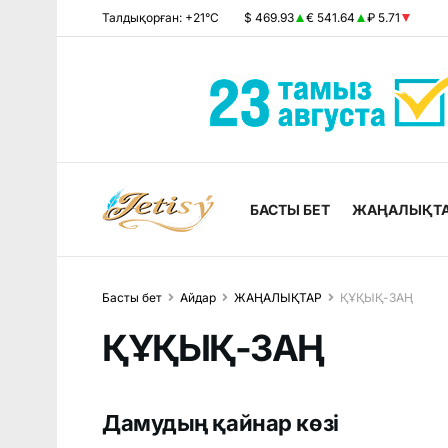
Талдықорған: +21°C
$ 469.93
€ 541.64
₽ 5.71
БАСТЫ БЕТ
ЖАҢАЛЫҚТ
Басты бет
Айдар
ЖАҢАЛЫҚТАР
ҚҰҚЫҚ-ЗАҢ
ҚҰҚЫҚ-ЗАҢ
Дамудың қайнар көзі