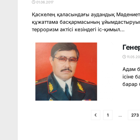
01.06.2017
Қаскелең қаласындағы аудандық Мәдениет 
құжаттама басқармасының ұйымдастыруыме
терроризм актісі кезіндегі іс-қимыл...
Гене
11.05.20
Адам б
ісіне 
барар 
1
…
273