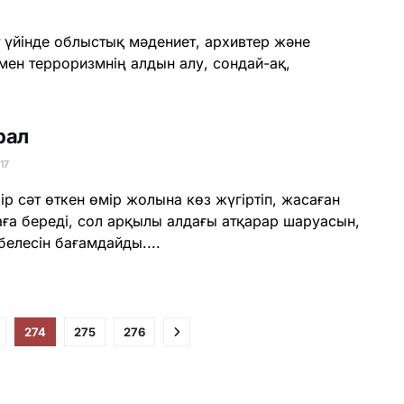
үйінде облыстық мәдениет, архивтер және
н терроризмнің алдын алу, сондай-ақ,
рал
17
ір сәт өткен өмір жолына көз жүгіртіп, жасаған
баға береді, сол арқылы алдағы атқарар шаруасын,
белесін бағамдайды....
274
275
276