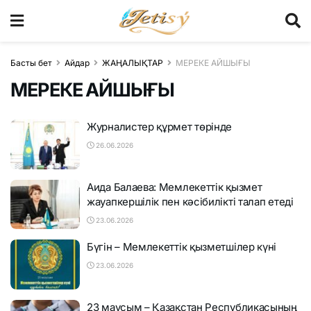
Басты бет
Айдар
ЖАҢАЛЫҚТАР
МЕРЕКЕ АЙШЫҒЫ
МЕРЕКЕ АЙШЫҒЫ
Журналистер құрмет төрінде
26.06.2026
Аида Балаева: Мемлекеттік қызмет
жауапкершілік пен кәсібилікті талап етеді
23.06.2026
Бүгін – Мемлекеттік қызметшілер күні
23.06.2026
23 маусым – Қазақстан Республикасының