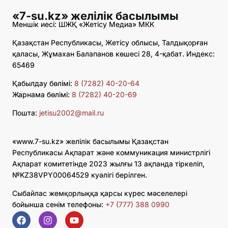
«7-su.kz» желілік басылымы
Меншік иесі: ШЖҚ «Жетісу Медиа» МКК
Қазақстан Республикасы, Жетісу облысы, Талдықорған
қаласы, Жұмахан Балапанов көшесі 28, 4-қабат. Индекс:
65469
Қабылдау бөлімі:
8 (7282) 40-20-64
Жарнама бөлімі:
8 (7282) 40-20-69
Пошта:
jetisu2002@mail.ru
«www.7-su.kz» желілік басылымы Қазақстан
Республикасы Ақпарат және коммуникация министрлігі
Ақпарат комитетінде 2023 жылғы 13 ақпанда тіркеліп,
№KZ38VPY00064529 куәлігі берілген.
Сыбайлас жемқорлыққа қарсы күрес мәселелері
бойынша сенім телефоны:
+7 (777) 388 0990