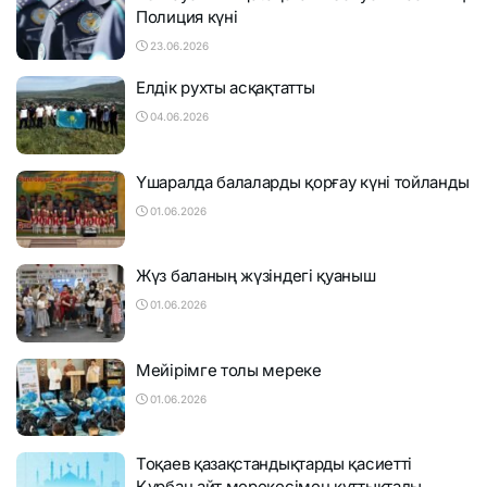
Полиция күні
23.06.2026
Елдік рухты асқақтатты
04.06.2026
Үшаралда балаларды қорғау күні тойланды
01.06.2026
Жүз баланың жүзіндегі қуаныш
01.06.2026
Мейірімге толы мереке
01.06.2026
Тоқаев қазақстандықтарды қасиетті
Құрбан айт мерекесімен құттықтады