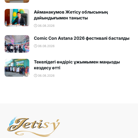
Айманакумов Жетісу облысының
дайындығымен танысты
06.08.2026
Comic Con Astana 2026 фестивалi басталды
06.08.2026
Текелідегі өндіріс ұжымымен маңызды
кездесу өтті
06.08.2026