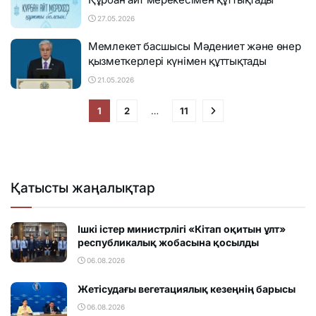
27.05.2026
Мемлекет басшысы Мәдениет және өнер
қызметкерлері күнімен құттықтады
21.05.2026
1
2
…
11
Қатысты жаңалықтар
Ішкі істер министрлігі «Кітап оқитын ұлт»
республикалық жобасына қосылды
06.08.2026
Жетісудағы вегетациялық кезеңнің барысы
06.08.2026