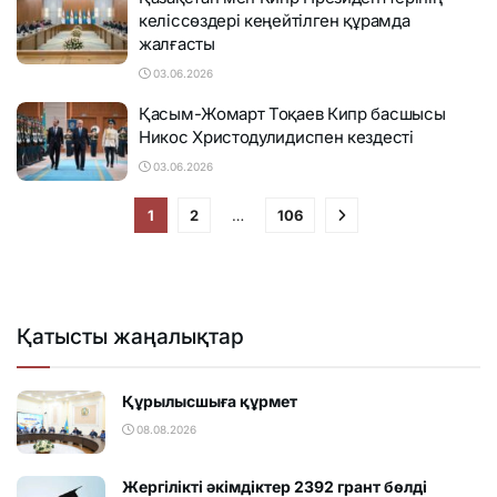
келіссөздері кеңейтілген құрамда
жалғасты
03.06.2026
Қасым-Жомарт Тоқаев Кипр басшысы
Никос Христодулидиспен кездесті
03.06.2026
1
2
…
106
Қатысты жаңалықтар
Құрылысшыға құрмет
08.08.2026
Жергілікті әкімдіктер 2392 грант бөлді