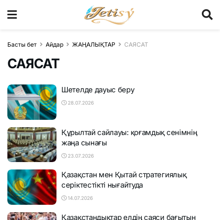
Басты бет
Айдар
ЖАҢАЛЫҚТАР
САЯСАТ
САЯСАТ
Шетелде дауыс беру
28.07.2026
Құрылтай сайлауы: қоғамдық сенімнің
жаңа сынағы
23.07.2026
Қазақстан мен Қытай стратегиялық
серіктестікті нығайтуда
14.07.2026
Қазақстандықтар елдің саяси бағытын