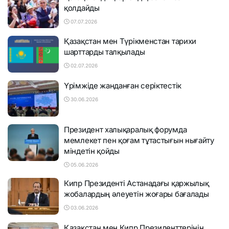
қолдайды
07.07.2026
Қазақстан мен Түрікменстан тарихи
шарттарды талқылады
02.07.2026
Үрімжіде жанданған серіктестік
30.06.2026
Президент халықаралық форумда
мемлекет пен қоғам тұтастығын нығайту
міндетін қойды
05.06.2026
Кипр Президенті Астанадағы қаржылық
жобалардың әлеуетін жоғары бағалады
03.06.2026
Қазақстан мен Кипр Президенттерінің