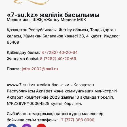
«7-su.kz» желілік басылымы
Меншік иесі: ШЖҚ «Жетісу Медиа» МКК
Қазақстан Республикасы, Жетісу облысы, Талдықорған
қаласы, Жұмахан Балапанов көшесі 28, 4-қабат. Индекс:
65469
Қабылдау бөлімі:
8 (7282) 40-20-64
Жарнама бөлімі:
8 (7282) 40-20-69
Пошта:
jetisu2002@mail.ru
«www.7-su.kz» желілік басылымы Қазақстан
Республикасы Ақпарат және коммуникация министрлігі
Ақпарат комитетінде 2023 жылғы 13 ақпанда тіркеліп,
№KZ38VPY00064529 куәлігі берілген.
Сыбайлас жемқорлыққа қарсы күрес мәселелері
бойынша сенім телефоны:
+7 (777) 388 0990