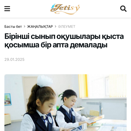
Басты бет
ЖАҢАЛЫҚТАР
ӘЛЕУМЕТ
Бірінші сынып оқушылары қыста
қосымша бір апта демалады
29.01.2025