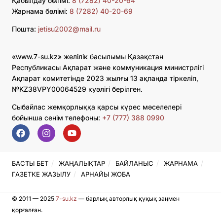
Қабылдау бөлімі:
8 (7282) 40-20-64
Жарнама бөлімі:
8 (7282) 40-20-69
Пошта:
jetisu2002@mail.ru
«www.7-su.kz» желілік басылымы Қазақстан
Республикасы Ақпарат және коммуникация министрлігі
Ақпарат комитетінде 2023 жылғы 13 ақпанда тіркеліп,
№KZ38VPY00064529 куәлігі берілген.
Сыбайлас жемқорлыққа қарсы күрес мәселелері
бойынша сенім телефоны:
+7 (777) 388 0990
БАСТЫ БЕТ
ЖАҢАЛЫҚТАР
БАЙЛАНЫС
ЖАРНАМА
ГАЗЕТКЕ ЖАЗЫЛУ
АРНАЙЫ ЖОБА
© 2011 — 2025
7-su.kz
— барлық авторлық құқық заңмен
қорғалған.