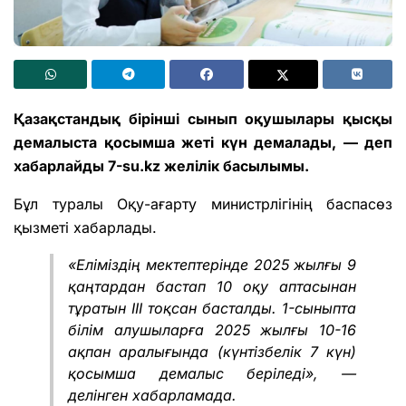
Қазақстандық бірінші сынып оқушылары қысқы
демалыста қосымша жеті күн демалады, — деп
хабарлайды 7-su.kz желілік басылымы
.
Бұл туралы Оқу-ағарту министрлігінің баспасөз
қызметі хабарлады.
«Еліміздің мектептерінде 2025 жылғы 9
қаңтардан бастап 10 оқу аптасынан
тұратын III тоқсан басталды. 1-сыныпта
білім алушыларға 2025 жылғы 10-16
ақпан аралығында (күнтізбелік 7 күн)
қосымша демалыс беріледі», —
делінген хабарламада.