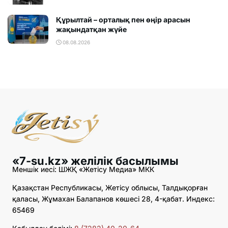
Құрылтай – орталық пен өңір арасын
жақындатқан жүйе
08.08.2026
«7-su.kz» желілік басылымы
Меншік иесі: ШЖҚ «Жетісу Медиа» МКК
Қазақстан Республикасы, Жетісу облысы, Талдықорған
қаласы, Жұмахан Балапанов көшесі 28, 4-қабат. Индекс:
65469