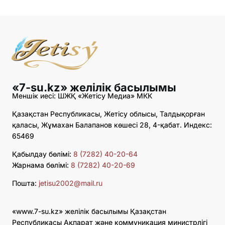
«7-su.kz» желілік басылымы
Меншік иесі: ШЖҚ «Жетісу Медиа» МКК
Қазақстан Республикасы, Жетісу облысы, Талдықорған
қаласы, Жұмахан Балапанов көшесі 28, 4-қабат. Индекс:
65469
Қабылдау бөлімі:
8 (7282) 40-20-64
Жарнама бөлімі:
8 (7282) 40-20-69
Пошта:
jetisu2002@mail.ru
«www.7-su.kz» желілік басылымы Қазақстан
Республикасы Ақпарат және коммуникация министрлігі