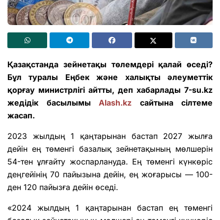
Қазақстанда зейнетақы төлемдері қалай өседі?
Бұл туралы Еңбек және халықты әлеуметтік
қорғау министрлігі айтты, деп хабарлады 7-su.kz
жедідік басылымы
Alash.kz
сайтына сілтеме
жасап.
2023 жылдың 1 қаңтарынан бастап 2027 жылға
дейін ең төменгі базалық зейнетақының мөлшерін
54-тен ұлғайту жоспарлануда. Ең төменгі күнкөріс
деңгейінің 70 пайызына дейін, ең жоғарысы — 100-
ден 120 пайызға дейін өседі.
«2024 жылдың 1 қаңтарынан бастап ең төменгі