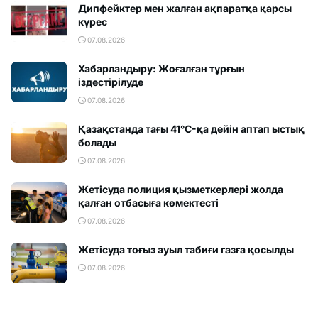
Дипфейктер мен жалған ақпаратқа қарсы
күрес
07.08.2026
Хабарландыру: Жоғалған тұрғын
іздестірілуде
07.08.2026
Қазақстанда тағы 41°C-қа дейін аптап ыстық
болады
07.08.2026
Жетісуда полиция қызметкерлері жолда
қалған отбасыға көмектесті
07.08.2026
Жетісуда тоғыз ауыл табиғи газға қосылды
07.08.2026