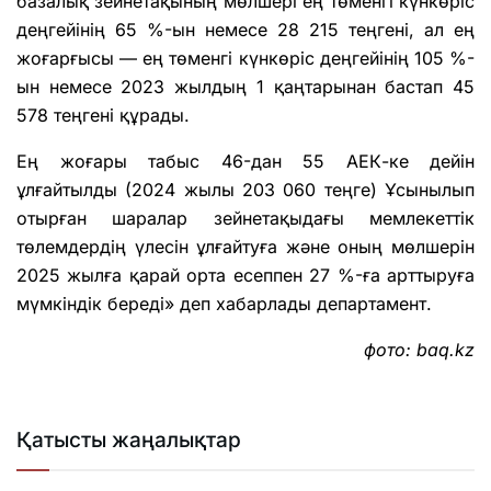
базалық зейнетақының мөлшері ең төменгі күнкөріс
деңгейінің 65 %-ын немесе 28 215 теңгені, ал ең
жоғарғысы — ең төменгі күнкөріс деңгейінің 105 %-
ын немесе 2023 жылдың 1 қаңтарынан бастап 45
578 теңгені құрады.
Ең жоғары табыс 46-дан 55 АЕК-ке дейін
ұлғайтылды (2024 жылы 203 060 теңге) Ұсынылып
отырған шаралар зейнетақыдағы мемлекеттік
төлемдердің үлесін ұлғайтуға және оның мөлшерін
2025 жылға қарай орта есеппен 27 %-ға арттыруға
мүмкіндік береді» деп хабарлады департамент.
фото: baq.kz
Қатысты жаңалықтар