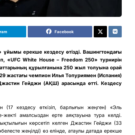
gram
Facebook
 ұйымы ерекше кездесу өтізді. Вашингтондағы
п, «UFC White House – Freedom 250» турнирін
аттарының құрылғанына 250 жыл толуына орай
 29 жастағы чемпион Илья Топуриямен (Испания)
Джастин Гейджи (АҚШ) арасында өтті. Кездесу
н (17 кездесу өткізіп, барлығын жеңген) «Эль
-жекті амалсыздан ерте аяқтауына тура келді.
мықтылығын көрсетіп келген Джастин Гейджи (33
төбелесте жеңілді) өз елінде, атаулы датада ерекше