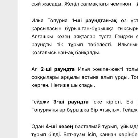
сый жасады. Жеңіл салмақтағы чемпион – 
Илья Топурия
1-ші раундтан-ақ
өз үсте
қарсыласын бұрыштан-бұрышқа тықсыры
Алғашқы кезең аяқталар тұста Гейджи е
раундты тік тұрып төбелесті. Ильян
қозғалысынан-ақ байқалды.
Ал
2-ші раундта
Илья жекпе-жекті толы
соққылары арқылы астына алып ұрды. Топ
көрген. Нәтиже шықпады.
Гейджи
3-ші раундта
іске кірісті. Екі
Топурияны әр бұрышқа бір «тықты». Гейдж
Одан
4-ші кезең
басталмай тұрып, ұйымд
тұрып білді. Бет-аузы ісіп, қаннан көрінб