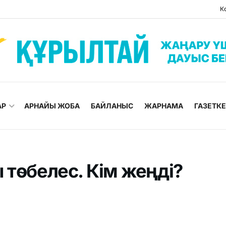
К
АР
АРНАЙЫ ЖОБА
БАЙЛАНЫС
ЖАРНАМА
ГАЗЕТК
 төбелес. Кім жеңді?