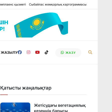
омплаенс қызметі
Сыбайлас жемқорлық картограммасы
Е ЖАЗЫЛУ
ЖАЗУ
Қатысты жаңалықтар
Жетісудағы вегетациялық
кезеңнің барысы