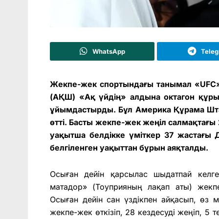
WhatsApp
Tele
Жекпе-жек спортындағы танымал «UFC»
(АҚШ) «Ақ үйдің» алдына октагон құры
ұйымдастырды. Бұл Америка Құрама Шт
өтті. Басты жекпе-жек жеңіл салмақтағы
уақытша белдікке үміткер 37 жастағы 
белгіленген уақыттан бұрын аяқталды.
Осыған дейін қарсылас шыдатпай келге
матадор» (Тоуприяның лақап аты) жекпе
Осыған дейін сан үздікпен айқасып, өз 
жекпе-жек өткізіп, 28 кездесуді жеңіп, 5 