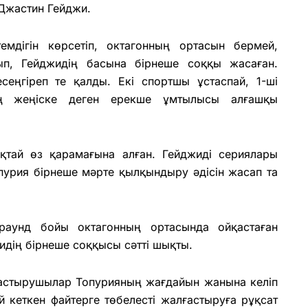
Джастин Гейджи.
мдігін көрсетіп, октагонның ортасын бермей,
п, Гейджидің басына бірнеше соққы жасаған.
сеңгіреп те қалды. Екі спортшы ұстаспай, 1-ші
ың жеңіске деген ерекше ұмтылысы алғашқы
қтай өз қарамағына алған. Гейджиді сериялары
урия бірнеше мәрте қылқындыру әдісін жасап та
 раунд бойы октагонның ортасында ойқастаған
идің бірнеше соққысы сәтті шықты.
астырушылар Топурияның жағдайын жанына келіп
ей кеткен файтерге төбелесті жалғастыруға рұқсат