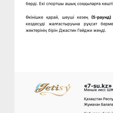
берді. Екі спортшы ашық соққыларға көшт
Өкінішке қарай, шеуші кезең
(5-раунд)
кездесуді жалғастыруына рұқсат бер
жектерінің бірін Джастин Гейджи жеңді.
«7-su.kz»
Меншік иесі: Ш
Қазақстан Респу
Жұмахан Балапан