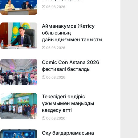
06.08.2026
Айманакумов Жетісу
облысының
дайындығымен танысты
06.08.2026
Comic Con Astana 2026
фестивалi басталды
06.08.2026
Текелідегі өндіріс
ұжымымен маңызды
кездесу өтті
06.08.2026
Оқу бағдарламасына