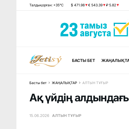
Талдықорған: +35°C
$ 471.98
€ 543.39
₽ 5.82
БАСТЫ БЕТ
ЖАҢАЛЫҚТ
Басты бет
ЖАҢАЛЫҚТАР
АЛТЫН ТҰҒЫР
Ақ үйдің алдындағы
15.06.2026
АЛТЫН ТҰҒЫР