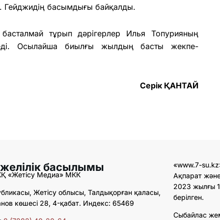
і. Гейджидің басымдығы байқалды.
басталмай тұрып дәрігерлер Илья Топурияның
меді. Осылайша биылғы жылдың басты жекпе-
Серік ҚАНТАЙ
 желілік басылымы
«www.7-su.kz
ЖҚ «Жетісу Медиа» МКК
Ақпарат және
2023 жылғы 1
бликасы, Жетісу облысы, Талдықорған қаласы,
берілген.
ов көшесі 28, 4-қабат. Индекс: 65469
Сыбайлас же