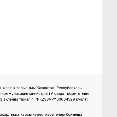
» желілік басылымы Қазақстан Республикасы
 коммуникация министрлігі Ақпарат комитетінде
3 ақпанда тіркеліп, №KZ38VPY00064529 куәлігі
мқорлыққа қарсы күрес мәселелері бойынша