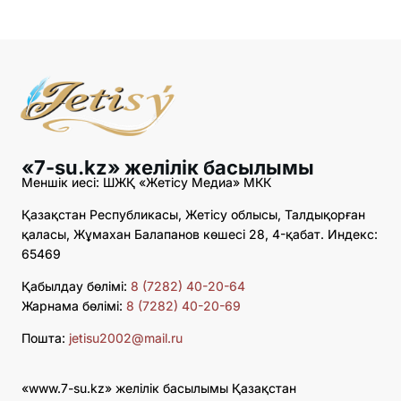
«7-su.kz» желілік басылымы
Меншік иесі: ШЖҚ «Жетісу Медиа» МКК
Қазақстан Республикасы, Жетісу облысы, Талдықорған
қаласы, Жұмахан Балапанов көшесі 28, 4-қабат. Индекс:
65469
Қабылдау бөлімі:
8 (7282) 40-20-64
Жарнама бөлімі:
8 (7282) 40-20-69
Пошта:
jetisu2002@mail.ru
«www.7-su.kz» желілік басылымы Қазақстан