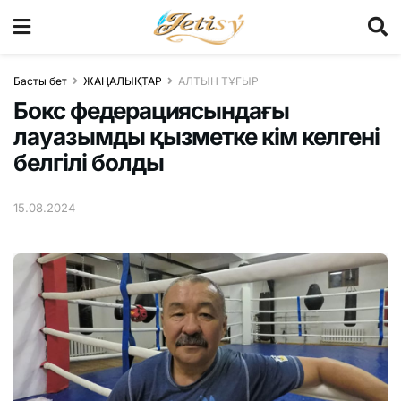
Басты бет
ЖАҢАЛЫҚТАР
АЛТЫН ТҰҒЫР
Бокс федерациясындағы
лауазымды қызметке кім келгені
белгілі болды
15.08.2024