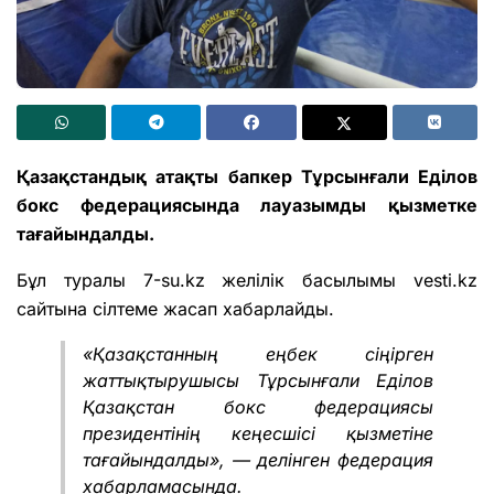
Қазақстандық атақты бапкер Тұрсынғали Еділов
бокс федерациясында лауазымды қызметке
тағайындалды.
Бұл туралы 7-su.kz желілік басылымы
vesti.kz
сайтына сілтеме жасап хабарлайды.
«Қазақстанның еңбек сіңірген
жаттықтырушысы Тұрсынғали Еділов
Қазақстан бокс федерациясы
президентінің кеңесшісі қызметіне
тағайындалды», — делінген федерация
хабарламасында.