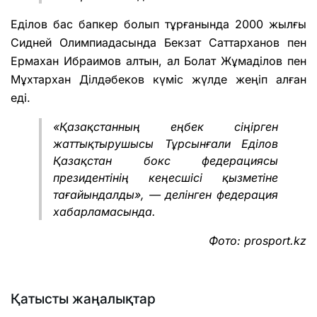
Еділов бас бапкер болып тұрғанында 2000 жылғы
Сидней Олимпиадасында Бекзат Саттарханов пен
Ермахан Ибраимов алтын, ал Болат Жұмаділов пен
Мұхтархан Ділдәбеков күміс жүлде жеңіп алған
еді.
«Қазақстанның еңбек сіңірген
жаттықтырушысы Тұрсынғали Еділов
Қазақстан бокс федерациясы
президентінің кеңесшісі қызметіне
тағайындалды», — делінген федерация
хабарламасында.
Фото: prosport.kz
Қатысты жаңалықтар