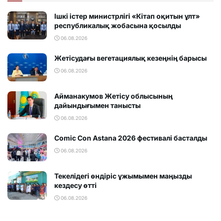
Ішкі істер министрлігі «Кітап оқитын ұлт»
республикалық жобасына қосылды
06.08.2026
Жетісудағы вегетациялық кезеңнің барысы
06.08.2026
Айманакумов Жетісу облысының
дайындығымен танысты
06.08.2026
Comic Con Astana 2026 фестивалi басталды
06.08.2026
Текелідегі өндіріс ұжымымен маңызды
кездесу өтті
06.08.2026