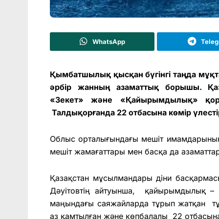
WhatsApp
Tele
Қымбатшылық қысқан бүгінгі таңда мұқт
әрбір жанның азаматтық борышы.
Қа
«Зекет» және «Қайырымдылық» қо
Талдықорғанда 22 отбасына көмір үлестір
Облыс орталығындағы мешіт имамдарының 
мешіт жамағаттары мен басқа да азаматта
Қазақстан мұсылмандары діни басқармас
Дәуітовтің айтуынша, қайырымдылық –
маңындағы саяжайларда тұрып жатқан т
аз қамтылған және көпбалалы 22 отбасына 