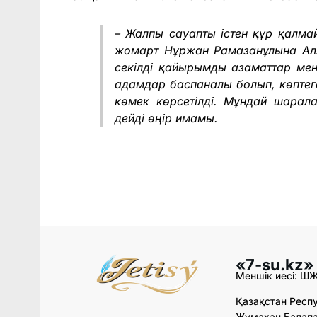
– Жалпы сауапты істен құр қалма
жомарт Нұржан Рамазанұлына Ал
секілді қайырымды азаматтар мен
адамдар баспаналы болып, көптег
көмек көрсетілді. Мұндай шарал
дейді өңір имамы.
«7-su.kz»
Меншік иесі: Ш
Қазақстан Респу
Жұмахан Балапан