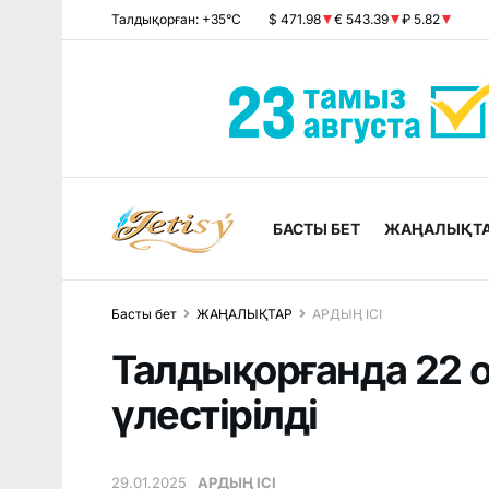
Талдықорған: +35°C
$ 471.98
€ 543.39
₽ 5.82
БАСТЫ БЕТ
ЖАҢАЛЫҚТ
Басты бет
ЖАҢАЛЫҚТАР
АРДЫҢ ІСІ
Талдықорғанда 22 
үлестірілді
29.01.2025
АРДЫҢ ІСІ