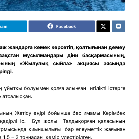
gram
Facebook
аж жандарға көмек көрсетіп, қолтығынан демеу
зақстан мұсылмандары діни басқармасының,
рының «Жылулық сыйла» акциясы аясында
ілді.
ұйытқы болуымен қолға алынған игілікті істерге
р атсалысқан.
ының Жетісу өңірі бойынша бас имамы Керімбек
 қадірлі іс. Бұл жолы Талдықорған қаласының
ұрмысында қиыншылығы бар әлеуметтік жағынан
1,5 – 2 тоннадан көмір үлестірілген.