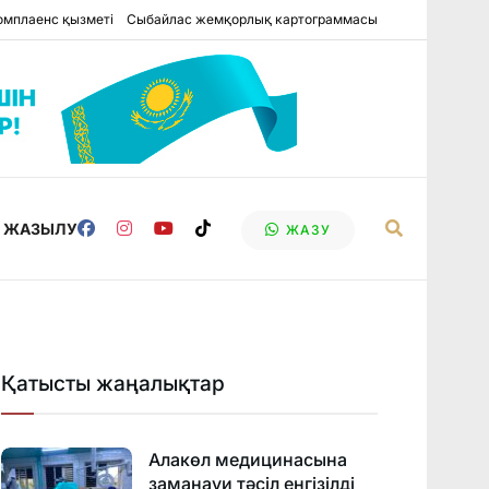
омплаенс қызметі
Сыбайлас жемқорлық картограммасы
Е ЖАЗЫЛУ
ЖАЗУ
Қатысты жаңалықтар
Алакөл медицинасына
заманауи тәсіл енгізілді