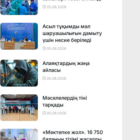
05.08.2026
Асыл тұқымды мал
шаруашылығын дамыту
үшін несие беріледі
05.08.2026
Алаяқтардың жаңа
айласы
05.08.2026
Мәселелердің тіні
тарқады
05.08.2026
«Мектепке жол». 16 750
баланың тізімі жасалды