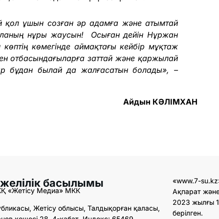
й қол ұшын созған әр адамға және атымтай
ланың нұры жаусын! Осыған дейін Нұржан
 көптің көмегінде аймақтағы кейбір мұқтаж
ен отбасындағыларға заттай және қаржылай
ар бұдан былай да жалғасатын болады», –
Айдын КӘЛІМХАН
 желілік басылымы
«www.7-su.kz
ЖҚ «Жетісу Медиа» МКК
Ақпарат және
2023 жылғы 1
бликасы, Жетісу облысы, Талдықорған қаласы,
берілген.
ов көшесі 28, 4-қабат. Индекс: 65469