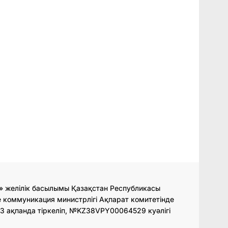
» желілік басылымы Қазақстан Республикасы
 коммуникация министрлігі Ақпарат комитетінде
3 ақпанда тіркеліп, №KZ38VPY00064529 куәлігі