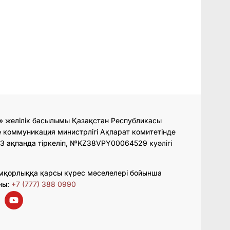
» желілік басылымы Қазақстан Республикасы
 коммуникация министрлігі Ақпарат комитетінде
3 ақпанда тіркеліп, №KZ38VPY00064529 куәлігі
мқорлыққа қарсы күрес мәселелері бойынша
ны:
+7 (777) 388 0990