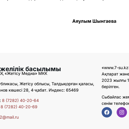
Аяулым Шынгаева
 желілік басылымы
«www.7-su.kz
ЖҚ «Жетісу Медиа» МКК
Ақпарат және
2023 жылғы 1
бликасы, Жетісу облысы, Талдықорған қаласы,
берілген.
ов көшесі 28, 4-қабат. Индекс: 65469
Сыбайлас же
:
8 (7282) 40-20-64
сенім телефо
:
8 (7282) 40-20-69
02@mail.ru