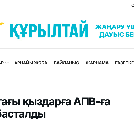
К
АР
АРНАЙЫ ЖОБА
БАЙЛАНЫС
ЖАРНАМА
ГАЗЕТК
тағы қыздарға АПВ-ға
басталды