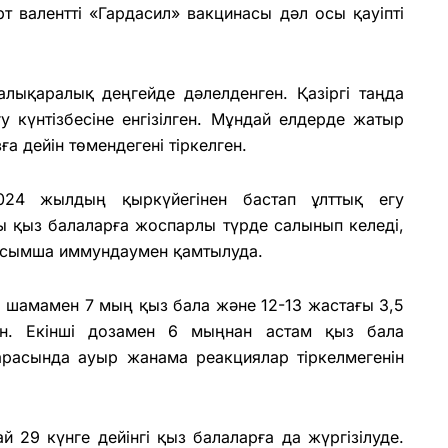
т валентті «Гардасил» вакцинасы дәл осы қауіпті
алықаралық деңгейде дәлелденген. Қазіргі таңда
у күнтізбесіне енгізілген. Мұндай елдерде жатыр
а дейін төмендегені тіркелген.
024 жылдың қыркүйегінен бастап ұлттық егу
тағы қыз балаларға жоспарлы түрде салынып келеді,
қосымша иммундаумен қамтылуда.
ы шамамен 7 мың қыз бала және 12-13 жастағы 3,5
н. Екінші дозамен 6 мыңнан астам қыз бала
арасында ауыр жанама реакциялар тіркелмегенін
 29 күнге дейінгі қыз балаларға да жүргізілуде.