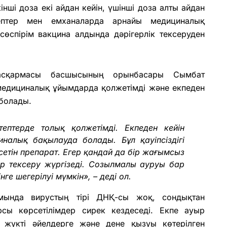
нші доза екі айдан кейін, үшінші доза алты айдан
птер мен емханаларда арнайы медициналық
өспірім вакцина алдында дәрігерлік тексеруден
асқармасы басшысының орынбасары Сымбат
медициналық ұйымдарда қолжетімді және екпеден
 болады.
ептерде толық қолжетімді. Екпеден кейін
иналық бақылауда болады. Бұл қауіпсіздігі
етін препарат. Егер қандай да бір жағымсыз
р тексеру жүргізеді. Созылмалы ауруы бар
ге шегерілуі мүмкін», – деді ол.
мында вирустың тірі ДНҚ-сы жоқ, сондықтан
сы көрсетілімдер сирек кездеседі. Екпе ауыр
 жүкті әйелдерге және дене қызуы көтерілген