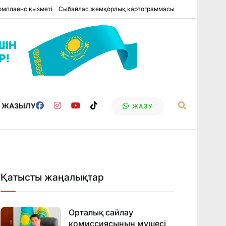
омплаенс қызметі
Сыбайлас жемқорлық картограммасы
Е ЖАЗЫЛУ
ЖАЗУ
Қатысты жаңалықтар
Орталық сайлау
комиссиясының мүшесі