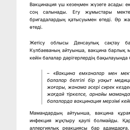
Вакцинация үш кезеңмен жүзеге асады: екі
соң салынады. Егу жұмыстары мекте
бригадалардың қатысуымен өтеді. Әр жас
өтеді.
Жетісу облысы Денсаулық сақтау б
Күлбаеваның айтуынша, вакцина барлық 
кейін балалар дәрігерлердің бақылауында
– «Вакцина емханалар мен мект
балалар белгілі бір уақыт медиц
жоғары, жанама әсері сирек кездес
жағдай тіркелсе, арнайы маманда
балаларда вакцинация мерзімі кейін
Мамандардың айтуынша, вакцина құра
инфекция жұқтыру қаупі болмайды. Қар
аллергиялық реакциясы бар адамдарға,