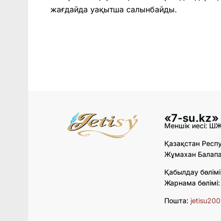
жағдайда уақытша салынбайды.
«7-su.kz»
Меншік иесі: Ш
Қазақстан Респу
Жұмахан Балапан
Қабылдау бөлімі
Жарнама бөлімі
Пошта:
jetisu20