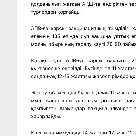
қолданылып жатқан АҚШ-та өндірілген төр
түрлерден қорғайды.
АПВ-ға қарсы вакцинацияның тиімділігі х
әлемнің 135 елінде бұл вакцина ұлттық ег
мойны обырының таралу қаупі 70-90 пайызғ
Қазақстанда АПВ-ға қарсы вакцина 2
күнтізбесіне енгізілді. Бүгінде ол 11 жас
сондай-ақ 12-13 жастағы жасөспірімдер 
Жетісу облысында бүгінге дейін 11 жастағ
мың жасөспірім алғашқы дозасын алға
қамтылған. Мамандар вакцина алғандар 
хабарлайды.
Қосымша иммундау 14 жастан 17 жас 11 ай