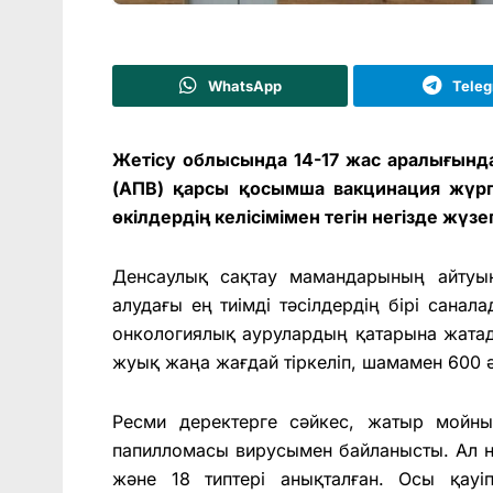
WhatsApp
Tele
Жетісу облысында 14-17 жас аралығынд
(АПВ) қарсы қосымша вакцинация жүрг
өкілдердің келісімімен тегін негізде жүзе
Денсаулық сақтау мамандарының айту
алудағы ең тиімді тәсілдердің бірі санал
онкологиялық аурулардың қатарына жатад
жуық жаңа жағдай тіркеліп, шамамен 600 
Ресми деректерге сәйкес, жатыр мойн
папилломасы вирусымен байланысты. Ал 
және 18 типтері анықталған. Осы қау