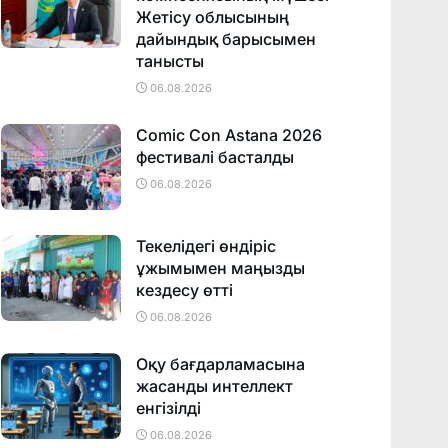
Жетісу облысының
дайындық барысымен
танысты
06.08.2026
Comic Con Astana 2026
фестивалi басталды
06.08.2026
Текелідегі өндіріс
ұжымымен маңызды
кездесу өтті
06.08.2026
Оқу бағдарламасына
жасанды интеллект
енгізілді
06.08.2026