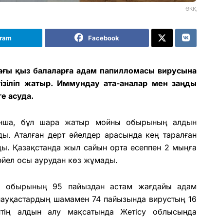
ӨКҚ
gram
Facebook
ағы қыз балаларға адам папилломасы вирусына
ізіліп жатыр. Иммундау ата-аналар мен заңды
ге асуда.
ынша, бұл шара жатыр мойны обырының алдын
ады. Аталған дерт әйелдер арасында кең таралған
ы. Қазақстанда жыл сайын орта есеппен 2 мыңға
әйел осы аурудан көз жұмады.
ы обырының 95 пайыздан астам жағдайы адам
науқастардың шамамен 74 пайызында вирустың 16
іптің алдын алу мақсатында Жетісу облысында