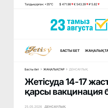
Талдықорған: +35°C
$ 471.98
€ 543.39
₽ 5.82
БАСТЫ БЕТ
ЖАҢАЛЫҚТ
Басты бет
ЖАҢАЛЫҚТАР
ДЕНСАУЛЫҚ
Жетісуда 14-17 жас
қарсы вакцинация 
25.05.2026
ДЕНСАУЛЫҚ