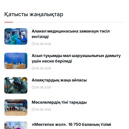
Қатысты жаңалықтар
Алакөл медицинасына заманауи тәсіл
енгізілді
05.08.2026
Асыл тұқымды мал шаруашылығын дамыту
үшін несие беріледі
05.08.2026
Алаяқтардың жаңа айласы
05.08.2026
Мәселелердің тіні тарқады
05.08.2026
«Мектепке жол». 16 750 баланың тізімі