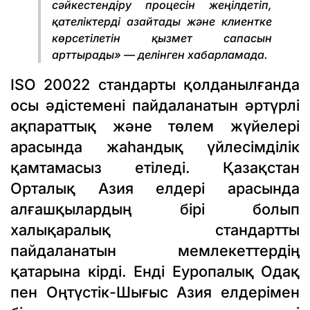
сәйкестендіру процесін жеңілдетіп,
қателіктерді азайтады және клиентке
көрсетілетін қызмет сапасын
арттырады» — делінген хабарламада.
ISO 20022 стандарты қолданылғанда
осы әдістемені пайдаланатын әртүрлі
ақпараттық және төлем жүйелері
арасында жаһандық үйлесімділік
қамтамасыз етіледі. Қазақстан
Орталық Азия елдері арасында
алғашқылардың бірі болып
халықаралық стандартты
пайдаланатын мемлекеттердің
қатарына кірді. Енді Еуропалық Одақ
пен Оңтүстік-Шығыс Азия елдерімен