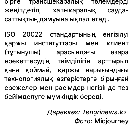
бірге трансшекаралық төлемдерді
жеңілдетіп, халықаралық сауда-
саттықтың дамуына ықпал етеді.
ISO 20022 стандартының енгізілуі
қаржы институттары мен клиент
(тұтынушы) арасындағы өзара
әрекеттесудің тиімділігін арттырып
қана қоймай, қаржы нарығындағы
технологиялық өзгерістерге бірыңғай
ережелер мен рәсімдер негізінде тез
бейімделуге мүмкіндік береді.
Дереккөз:
Tengrinews.kz
Фото:
Midjourney