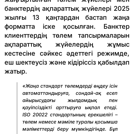
банктердің ақпараттық жүйелері 2025
жылғы 13 қаңтардан бастап жаңа
форматта іске қосылған. Банктер
клиенттердің төлем тапсырмаларын
ақпараттық жүйелердің жұмыс
кестесіне сәйкес әдеттегі режимде,
еш шектеусіз және кідіріссіз қабылдап
жатыр.
«Жаңа стандарт төлемдерді өңдеу ісін
автоматтандыруға, сондай-ақ есеп
айырысудағы жылдамдық пен
қауіпсіздікті арттыруға ықпал етеді.
ISO 20022 стандартының ерекшелігі –
төлем немесе мәміле туралы қосымша
мәліметтерді беру мүмкіндігінде. Бұл