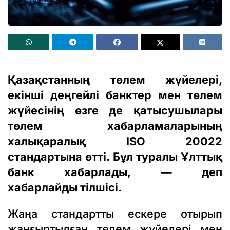
Қазақстанның төлем жүйелері,
екінші деңгейлі банктер мен төлем
жүйесінің өзге де қатысушылары
төлем хабарламаларының
халықаралық ISO 20022
стандартына өтті. Бұл туралы Ұлттық
банк хабарлады, — деп
хабарлайды
тілшісі.
Жаңа стандартты ескере отырып
жаңғыртылған төлем жүйелері мен