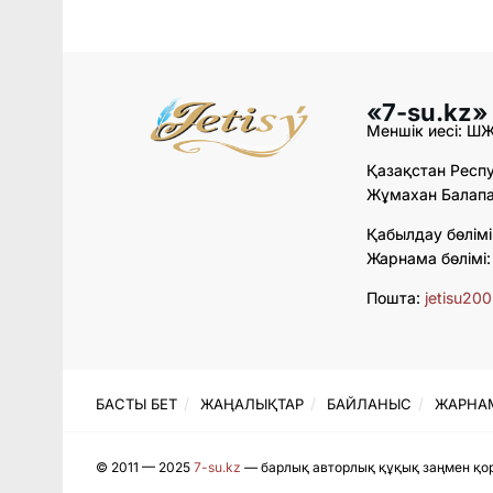
«7-su.kz»
Меншік иесі: Ш
Қазақстан Респу
Жұмахан Балапан
Қабылдау бөлімі
Жарнама бөлімі
Пошта:
jetisu20
БАСТЫ БЕТ
ЖАҢАЛЫҚТАР
БАЙЛАНЫС
ЖАРНА
© 2011 — 2025
7-su.kz
— барлық авторлық құқық заңмен қор