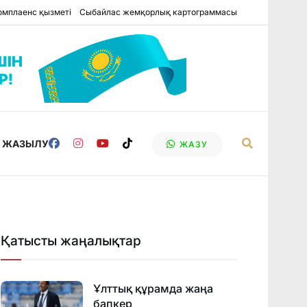
омплаенс қызметі
Сыбайлас жемқорлық картограммасы
Е ЖАЗЫЛУ
ЖАЗУ
Қатысты жаңалықтар
Ұлттық құрамда жаңа
бапкер