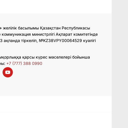
» желілік басылымы Қазақстан Республикасы
 коммуникация министрлігі Ақпарат комитетінде
3 ақпанда тіркеліп, №KZ38VPY00064529 куәлігі
мқорлыққа қарсы күрес мәселелері бойынша
ны:
+7 (777) 388 0990