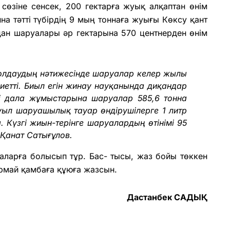
сөзіне сенсек, 200 гектарға жуық алқаптан өнім
а тәтті түбірдің 9 мың тоннаға жуығы Көксу қант
аудан шаруалары әр гектарына 570 центнерден өнім
олдаудың нәтижесінде шаруалар келер жылы
 ниетті. Биыл егін жинау науқанында диқандар
гі дала жұмыстарына шаруалар 585,6 тонна
уыл шаруашылық тауар өндірушілерге 1 литр
 Күзгі жиын-терінге шаруалардың өтінімі 95
 Қанат Сатығұлов.
ларға болысып тұр. Бас- тысы, жаз бойы төккен
армай қамбаға құюға жазсын.
Дастанбек САДЫҚ