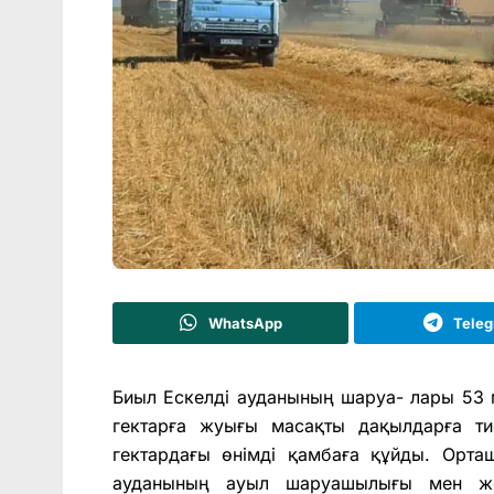
WhatsApp
Tele
Биыл Ескелді ауданының шаруа- лары 53 
гектарға жуығы масақты дақылдарға ти
гектардағы өнімді қамбаға құйды. Орташ
ауданының ауыл шаруашылығы мен же