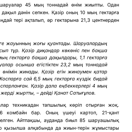
 шаруалар 45 мың тоннадай өнім жиыпты. Одан
 дақыл дәнін сепкен. Қазір оның 10 мың гектарға
дай тері ақталып, әр гектарына 21,3 центнерден
ірге жауынның жоғы қуантады. Шаруалардың
сып тұр. Қазір диқандар көкөніс пен бақша
ың гектарға бақша дақылдары, 1,1 гектарға
руалар осынша егістіктен 23,2 мың тоннадай
 өнімін жинады. Қазір егін жинаумен қатар
Жоспарға сай 6,5 мың гектарға күздік бидай
оспарланған. Қазір дала еңбеккерлері 4 мың
р жерді жыртты, – дейді Қанат Сатығұлов.
алар техникадан тапшылық көріп отырған жоқ.
126 комбайн бар. Оның үшеуі картоп, 21-қант
зделген. Айтпақшы, ауданда биыл 85 шаруашылық
тар қызылша алқабында да жиын-терін жұмыстары