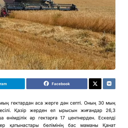
gram
Facebook
мың гектардан аса жерге дән септі. Оның 30 мың
есілі. Қазір жерден ел ырысын жиғандар 26,3
а өнімділік әр гектарға 17 центнерден. Ескелді
р қатынастары бөлімінің бас маманы Қанат