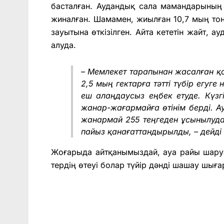
басталған. Аудандық сала мамандарының 
жиналған. Шамамен, жиылған 10,7 мың тонн
зауытына өткізілген. Айта кететін жайт, 
алуда.
– Мемлекет тарапынан жасалған қ
2,5 мың гектарға тәтті түбір егуге
еш алаңдаусыз еңбек етуде. Күз
жанар-жағармайға өтінім берді. А
жанармай 255 теңгеден ұсынылуда.
пайыз қанағаттандырылды, – дейді
Жоғарыда айтқанымыздай, ауа райы шаруа
тердің өтеуі болар түйір дәнді шашау шығ