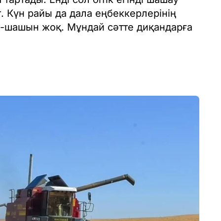
. Күн райы да дала еңбеккерлерінің
-шашын жоқ. Мұндай сәтте диқандарға