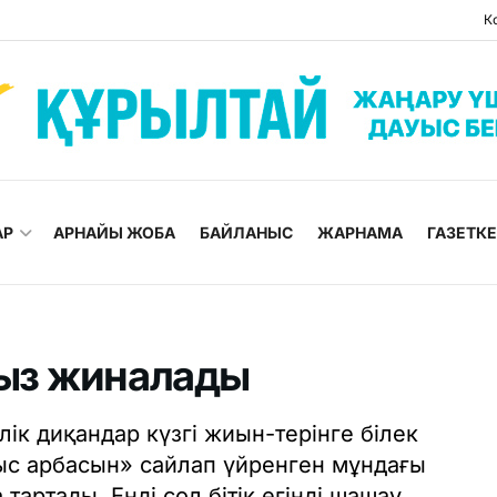
К
АР
АРНАЙЫ ЖОБА
БАЙЛАНЫС
ЖАРНАМА
ГАЗЕТК
ыз жиналады
ік диқандар күзгі жиын-терінге білек
қыс арбасын» сайлап үйренген мұндағы
 тартады. Енді сол бітік егінді шашау