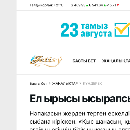
Талдықорған: +21°C
$ 469.93
€ 541.64
₽ 5.71
БАСТЫ БЕТ
ЖАҢАЛЫҚТ
Басты бет
ЖАҢАЛЫҚТАР
КҮНДЕРЕК
Ел ырысы ысырапс
Нәпақасын жерден терген ескелділ
сыбана кіріскен. «Қыс шанасын, 
ағайын егіннің бітік шыққанын алға