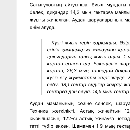
Сатығұловтың айтуынша, биыл мұндағы
бөлек, диқандар 14,2 мың гектарға майлы
жуығы жиналған. Аудан шаруаларының маң
өнім алуда.
– Күзгі жиын-терін қарқынды. Әз
егінін қиындықсыз жинауына қара
дақылдарын толық жиып алды. 1 м
картоп егілген еді. Ескелділік ша
картоп, 26,3 мың тоннадай бақша
күзгі егу жұмыстары жүргізілуде. 
себу, 18,1 гектар сүдігер жырту ж
гектарға дән сеуіп, 14,5 мың гекта
Аудан маманының сөзіне сенсек, шару
Техника жеткілікті. Астық жинайтын 
қызылшасын, 122-сі астық жинауға негі
тәтті түбір еккен. Шамамен 1,9 мың гек