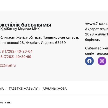
 желілік басылымы
«www.7-su.kz
ЖҚ «Жетісу Медиа» МКК
Ақпарат және
2023 жылғы 1
бликасы, Жетісу облысы, Талдықорған қаласы,
берілген.
ов көшесі 28, 4-қабат. Индекс: 65469
Сыбайлас же
:
8 (7282) 40-20-64
сенім телефо
:
8 (7282) 40-20-69
02@mail.ru
МА
ГАЗЕТКЕ ЖАЗЫЛУ
АРНАЙЫ ЖОБА
ғалған.