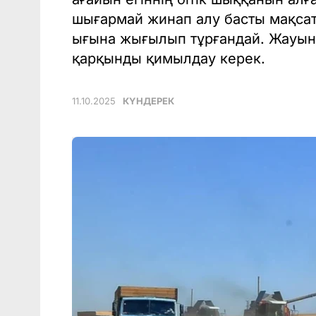
шығармай жинап алу басты мақсат
ығына жығылып тұрғандай. Жауын
қарқынды қимылдау керек.
11.10.2025
КҮНДЕРЕК