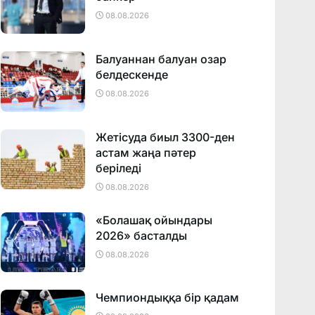
08.08.2026
Балуаннан балуан озар
белдескенде
08.08.2026
Жетісуда биыл 3300-ден
астам жаңа пәтер
беріледі
08.08.2026
«Болашақ ойындары
2026» басталды
08.08.2026
Чемпиондыққа бір қадам