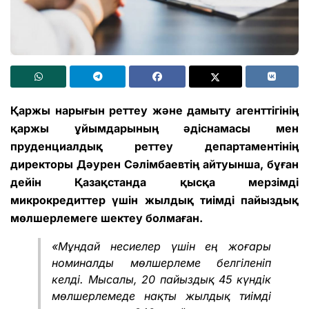
Қаржы нарығын реттеу және дамыту агенттігінің
қаржы ұйымдарының әдіснамасы мен
пруденциалдық реттеу департаментінің
директоры Дәурен Сәлімбаевтің айтуынша, бұған
дейін Қазақстанда қысқа мерзімді
микрокредиттер үшін жылдық тиімді пайыздық
мөлшерлемеге шектеу болмаған.
«Мұндай несиелер үшін ең жоғары
номиналды мөлшерлеме белгіленіп
келді. Мысалы, 20 пайыздық 45 күндік
мөлшерлемеде нақты жылдық тиімді