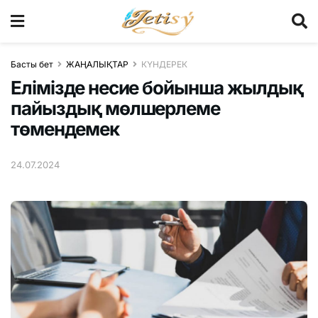
Басты бет
ЖАҢАЛЫҚТАР
КҮНДЕРЕК
Елімізде несие бойынша жылдық
пайыздық мөлшерлеме
төмендемек
24.07.2024