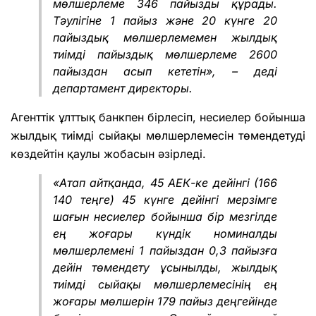
мөлшерлеме 346 пайызды құрады.
Тәулігіне 1 пайыз және 20 күнге 20
пайыздық мөлшерлемемен жылдық
тиімді пайыздық мөлшерлеме 2600
пайыздан асып кететін», – деді
департамент директоры.
Агенттік ұлттық банкпен бірлесіп, несиелер бойынша
жылдық тиімді сыйақы мөлшерлемесін төмендетуді
көздейтін қаулы жобасын әзірледі.
«Атап айтқанда, 45 АЕК-ке дейінгі (166
140 теңге) 45 күнге дейінгі мерзімге
шағын несиелер бойынша бір мезгілде
ең жоғары күндік номиналды
мөлшерлемені 1 пайыздан 0,3 пайызға
дейін төмендету ұсынылды, жылдық
тиімді сыйақы мөлшерлемесінің ең
жоғары мөлшерін 179 пайыз деңгейінде