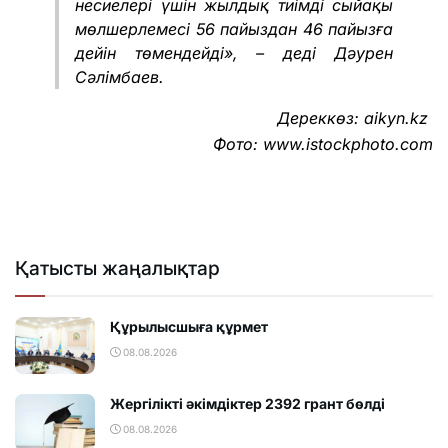
несиелері үшін жылдық тиімді сыйақы
мөлшерлемесі 56 пайыздан 46 пайызға
дейін төмендейді», – деді Дәурен
Сәлімбаев.
Дереккөз:
aikyn.kz
Фото:
www.istockphoto.com
Қатысты жаңалықтар
Құрылысшыға құрмет
08.08.2026
Жергілікті әкімдіктер 2392 грант бөлді
08.08.2026