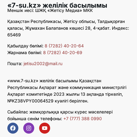
«7-su.kz» желілік басылымы
Меншік иесі: ШЖҚ «Жетісу Медиа» МКК
Қазақстан Республикасы, Жетісу облысы, Талдықорған
қаласы, Жұмахан Балапанов көшесі 28, 4-қабат. Индекс:
65469
Қабылдау бөлімі:
8 (7282) 40-20-64
Жарнама бөлімі:
8 (7282) 40-20-69
Пошта:
jetisu2002@mail.ru
«www.7-su.kz» желілік басылымы Қазақстан
Республикасы Ақпарат және коммуникация министрлігі
Ақпарат комитетінде 2023 жылғы 13 ақпанда тіркеліп,
№KZ38VPY00064529 куәлігі берілген.
Сыбайлас жемқорлыққа қарсы күрес мәселелері
бойынша сенім телефоны:
+7 (777) 388 0990