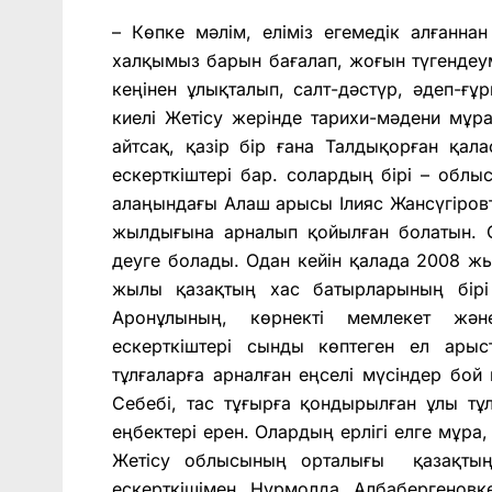
– Көпке мәлім, еліміз егемедік алғаннан
халқымыз барын бағалап, жоғын түгендеу
кеңінен ұлықталып, салт-дәстүр, әдеп-ғұ
киелі Жетісу жерінде тарихи-мәдени мұра
айтсақ, қазір бір ғана Талдықорған қа
ескерткіштері бар. солардың бірі – обл
алаңындағы Алаш арысы
Ілияс Жансүгіров
жылдығына арналып қойылған болатын. О
деуге болады. Одан кейін қалада 2008 ж
жылы қазақтың хас батырларының бірі
Аронұлының,
көрнекті мемлекет жән
ескерткіштері сынды көптеген ел ары
тұлғаларға арналған еңселі мүсіндер бой
Себебі, тас тұғырға қондырылған ұлы тұ
еңбектері ерен. Олардың ерлігі елге мұра,
Жетісу облысының орталығы қазақтың 
ескерткішімен
Нұрмолда Албабергеновк