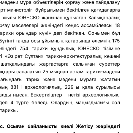
-мәдени мұра объектілерін қорғау және пайдалану
т министрлігі бұйрығымен бекітілген қағидаларға
3 жылы ЮНЕСКО жанынан құрылған Халықаралық
рғау мәселелері жөніндегі кеңес ассамблеясы 18
тарихи орындар күні» деп бекіткен. Сонымен бұл
Бүгінгі таңда осы ұйымның қатарында әлемнің 175
еліндегі 754 тарихи құндылық ЮНЕСКО тізіміне
гі «Әзірет Сұлтан» тарихи-архитектуралық кешені
атқалындағы жартастарға салынған суреттер
ықтары саналатын 25 мыңнан астам тарихи-мәдени
мағындағы тарих және мәдени мұраға жататын
Оның 881-і археологиялық, 229-ы қала құрылысы
алды нысан. Ескерткіштер – негізі
археологиялық,
 деп 4 түрге бөледі.
Олардың маңыздылығы сол
 тарихы.
с. Осыған байланысты киелі Жетісу жеріндегі