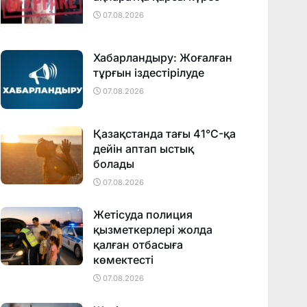
07.08.2026
Хабарландыру: Жоғалған
тұрғын іздестірілуде
07.08.2026
Қазақстанда тағы 41°C-қа
дейін аптап ыстық
болады
07.08.2026
Жетісуда полиция
қызметкерлері жолда
қалған отбасыға
көмектесті
07.08.2026