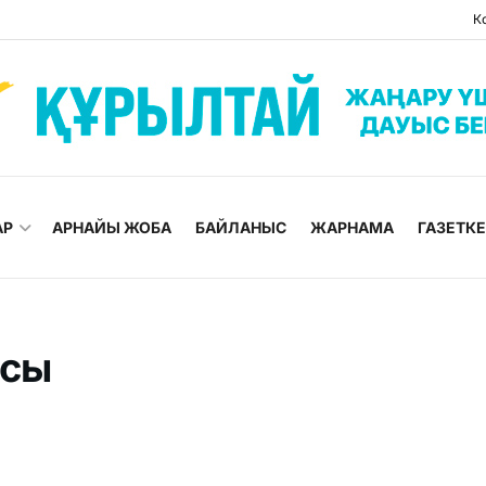
К
АР
АРНАЙЫ ЖОБА
БАЙЛАНЫС
ЖАРНАМА
ГАЗЕТК
асы