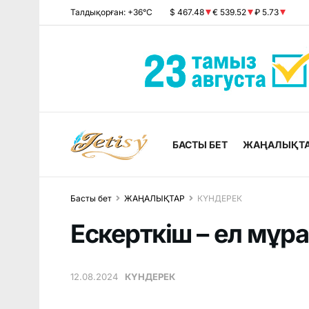
Талдықорған: +36°C
$ 467.48
€ 539.52
₽ 5.73
БАСТЫ БЕТ
ЖАҢАЛЫҚТ
Басты бет
ЖАҢАЛЫҚТАР
КҮНДЕРЕК
Ескерткіш – ел мұр
12.08.2024
КҮНДЕРЕК