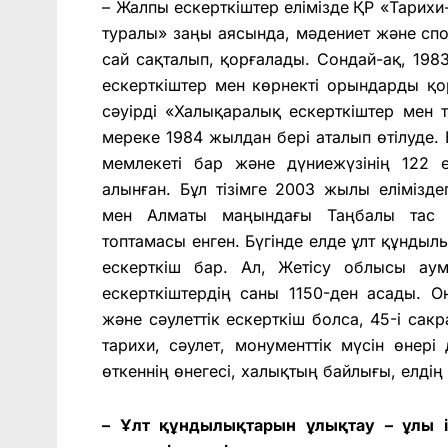
– Жалпы ескерткіштер
елімізде
ҚР «Тарихи
туралы» заңы аясында, мәдениет және спор
сай сақталып, қорғалады. Сондай-ақ,
198
ескерткіштер мен көрнекті орындарды қо
сәуірді «Халықаралық ескерткіштер мен 
мереке 1984 жылдан бері аталып өтілуде. 
мемлекеті бар және дүниежүзінің 122 
алынған. Бұл тізімге 2003 жылы елімізде
мен Алматы маңындағы Таңбалы тас ш
топтамасы енген.
Бүгінде
елде ұлт құндыл
ескерткіш бар. Ал, Жетісу облысы ау
ескерткіштердің саны 1150-ден асады. 
және сәулеттік ескерткіш болса, 45-і сакр
тарихи, сәулет, монументтік мүсін өнері
өткеннің өнегесі, халықтың байлығы, елдің
– Ұлт құндылықтарын ұлықтау – ұлы і