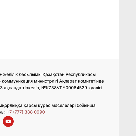
» желілік басылымы Қазақстан Республикасы
 коммуникация министрлігі Ақпарат комитетінде
3 ақпанда тіркеліп, №KZ38VPY00064529 куәлігі
мқорлыққа қарсы күрес мәселелері бойынша
ны:
+7 (777) 388 0990