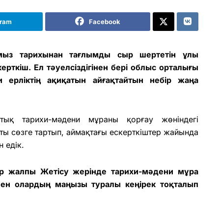
gram
Facebook
ыз тарихынан тағлымды сыр шертетін ұлы
ерткіш. Ел тәуелсіздігінен бері облыс орталығы
хи ерліктің ақиқатын айғақтайтын небір жаңа
тық тарихи-мәдени мұраны қорғау жөніндегі
ы сөзге тартып, аймақтағы ескерткіштер жайында
н едік.
ір жалпы Жетісу жерінде тарихи-мәдени мұра
мен олардың маңызы туралы кеңірек тоқталып