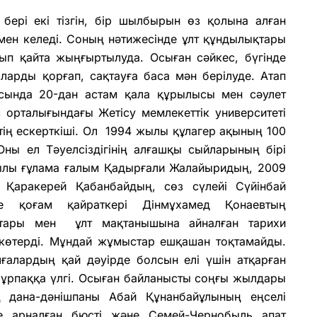
 бері екі тізгін, бір шылбырын өз қолына алған
мен келеді. Соның нәтижесінде ұлт құндылықтары
рып қайта жыңғыртылуда. Осыған сәйкес, бүгінде
ларды қорғап, сақтауға баса мән берілуде. Атап
ласында 20-дан астам қала құрылысы мен сәулет
ыс орталығындағы Жетісу
мемлекеттік университеті
тің ескерткіші. Ол 1994 жылы құлагер ақының 100
ны ел Тәуелсіздігінің алғашқы сыйларының бірі
ыл
ы ғұлама ғалым Қадырғали Жалайыридың, 2009
 Қаракерей Қабанбайдың, сөз сүлейі Сүйінбай
е қоғам қайраткері Дінмұхамед Қонаевтың
стары мен ұлт мақтанышына айналған тарихи
 көтерді.
Мұндай жұмыстар ешқашан тоқтамайды.
лғалардың қай дәуірде болсын елі үшін атқарған
 ұрпаққа үлгі.
Осыған байланысты соңғы жылдары
дана-дәнішпаны Абай Құнанбайұлының еңселі
е арналған бюсті
және
Семей-Чернобыль апат