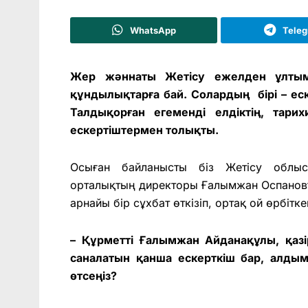
WhatsApp
Tele
Жер жәннаты Жетісу ежелден ұлтым
құндылықтарға бай. Солардың бірі – еск
Талдықорған егеменді елдіктің, тари
ескертіштермен толықты.
Осыған байланысты біз Жетісу
облыс
орталықтың директоры Ғалымжан Оспановт
арнайы бір сұхбат өткізіп, ортақ ой өрбітке
– Құрметті Ғалымжан Айданақұлы, қаз
саналатын қанша ескерткіш бар, алды
өтсеңіз?