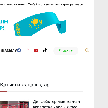
омплаенс қызметі
Сыбайлас жемқорлық картограммасы
Е ЖАЗЫЛУ
ЖАЗУ
Қатысты жаңалықтар
Дипфейктер мен жалған
ақпаратқа қарсы күрес