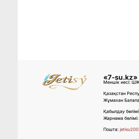
«7-su.kz»
Меншік иесі: Ш
Қазақстан Респу
Жұмахан Балапан
Қабылдау бөлімі
Жарнама бөлімі
Пошта:
jetisu20