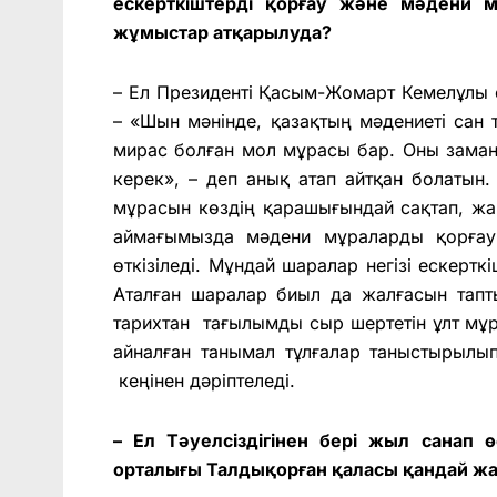
ескерткіштерді қорғау және мәдени м
жұмыстар атқарылуда?
– Ел Президенті Қасым-Жомарт Кемелұлы ө
–
«
Шын мәнінде, қазақтың мәдениеті сан
мирас болған мол мұрасы бар. Оны заман
керек», – деп анық атап айтқан болатын
мұрасын көздің қарашығындай сақтап, жа
аймағымызда мәдени мұраларды қорғау 
өткізіледі. Мұндай шаралар негізі ескерт
Аталған шаралар биыл да жалғасын тапты
тарихтан тағылымды сыр шертетін ұлт мұр
айналған танымал тұлғалар таныстырылып,
кеңінен дәріптеледі.
– Ел Тәуелсіздігінен бері жыл санап
орталығы Талдықорған қаласы қандай ж