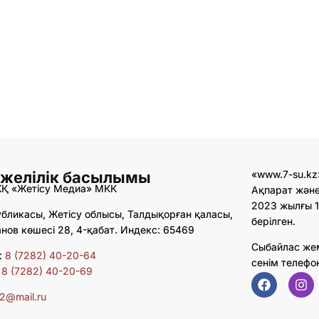
 желілік басылымы
«www.7-su.kz
ЖҚ «Жетісу Медиа» МКК
Ақпарат және
2023 жылғы 1
бликасы, Жетісу облысы, Талдықорған қаласы,
берілген.
ов көшесі 28, 4-қабат. Индекс: 65469
Сыбайлас же
:
8 (7282) 40-20-64
сенім телефо
:
8 (7282) 40-20-69
02@mail.ru