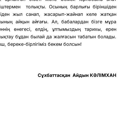
кіштермен
толықты. Осының барлығы біріншіден
іншіден жыл санап, жасарып-жайнап
келе жатқан
ының айқын айғағы. Ал, бабалардан бізге мұра
ннің өнегесі, елдің, ұлтымыздың тарихы, ерен
ұлықтау бұдан былай да жалғасын табатын болады.
ш, береке-бірлігіміз бекем болсын!
Сұхбаттасқан Айдын КӘЛІМХАН