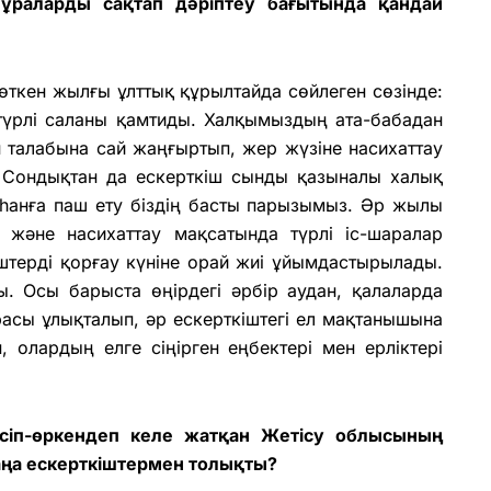
ұраларды сақтап дәріптеу бағытында қандай
ткен жылғы ұлттық құрылтайда сөйлеген сөзінде:
 түрлі саланы қамтиды. Халқымыздың ата-бабадан
 талабына сай жаңғыртып, жер жүзіне насихаттау
. Сондықтан да ескерткіш сынды қазыналы халық
һанға паш ету біздің басты парызымыз.
Әр жылы
және насихаттау мақсатында түрлі іс-шаралар
кіштерді қорғау күніне орай жиі ұйымдастырылады.
. Осы барыста өңірдегі әрбір аудан, қалаларда
асы ұлықталып, әр ескерткіштегі ел мақтанышына
 олардың елге сіңірген еңбектері мен ерліктері
 өсіп-өркендеп келе жатқан Жетісу облысының
аңа ескерткіштермен толықты?