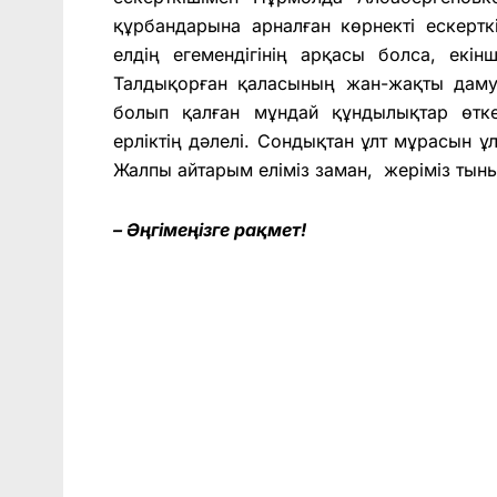
құрбандарына арналған көрнекті ескерт
елдің егемендігінің арқасы болса, ек
Талдықорған қаласының жан-жақты даму
болып қалған мұндай құндылықтар өтке
ерліктің дәлелі. Сондықтан ұлт мұрасын 
Жалпы айтарым еліміз заман, жеріміз тыны
– Әңгімеңізге рақмет!