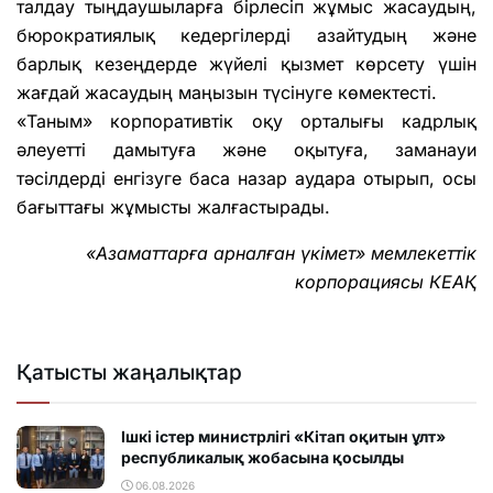
талдау тыңдаушыларға бірлесіп жұмыс жасаудың,
бюрократиялық кедергілерді азайтудың және
барлық кезеңдерде жүйелі қызмет көрсету үшін
жағдай жасаудың маңызын түсінуге көмектесті.
«Таным» корпоративтік оқу орталығы кадрлық
әлеуетті дамытуға және оқытуға, заманауи
тәсілдерді енгізуге баса назар аудара отырып, осы
бағыттағы жұмысты жалғастырады.
«Азаматтарға арналған үкімет» мемлекеттік
корпорациясы КЕАҚ
Қатысты жаңалықтар
Ішкі істер министрлігі «Кітап оқитын ұлт»
республикалық жобасына қосылды
06.08.2026