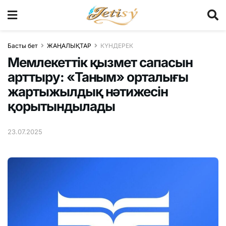
Басты бет
ЖАҢАЛЫҚТАР
КҮНДЕРЕК
Мемлекеттік қызмет сапасын
арттыру: «Таным» орталығы
жартыжылдық нәтижесін
қорытындылады
23.07.2025