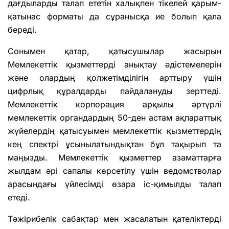
дағдыларды талап ететін халықпен тікелей қарым-
қатынас форматы да сұранысқа ие болып қала
береді.
Сонымен қатар, қатысушылар жасырын
Мемлекеттік қызметтерді анықтау әдістемелерін
және олардың қолжетімділігін арттыру үшін
цифрлық құралдарды пайдалануды зерттеді.
Мемлекеттік корпорация арқылы әртүрлі
мемлекеттік органдардың 50-ден астам ақпараттық
жүйелердің қатысуымен мемлекеттік қызметтердің
кең спектрі ұсынылатындықтан бұл тақырып та
маңызды. Мемлекеттік қызметтер азаматтарға
жылдам әрі сапалы көрсетілу үшін ведомстволар
арасындағы үйлесімді өзара іс-қимылды талап
етеді.
Тәжірибелік сабақтар мен жасалатын қателіктерді