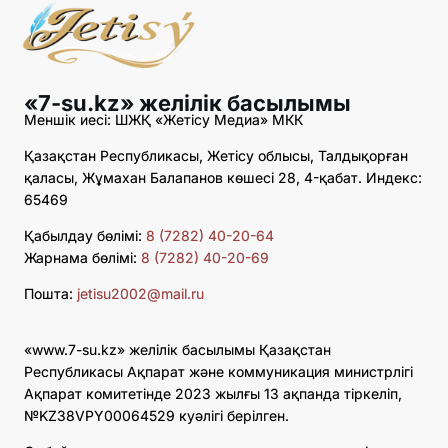
«7-su.kz» желілік басылымы
Меншік иесі: ШЖҚ «Жетісу Медиа» МКК
Қазақстан Республикасы, Жетісу облысы, Талдықорған
қаласы, Жұмахан Балапанов көшесі 28, 4-қабат. Индекс:
65469
Қабылдау бөлімі:
8 (7282) 40-20-64
Жарнама бөлімі:
8 (7282) 40-20-69
Пошта:
jetisu2002@mail.ru
«www.7-su.kz» желілік басылымы Қазақстан
Республикасы Ақпарат және коммуникация министрлігі
Ақпарат комитетінде 2023 жылғы 13 ақпанда тіркеліп,
№KZ38VPY00064529 куәлігі берілген.