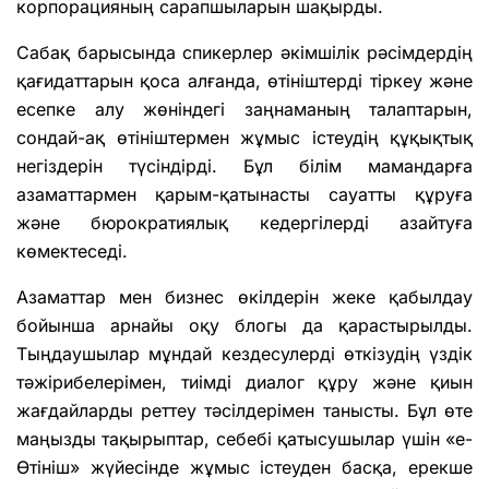
корпорацияның сарапшыларын шақырды.
Сабақ барысында спикерлер әкімшілік рәсімдердің
қағидаттарын қоса алғанда, өтініштерді тіркеу және
есепке алу жөніндегі заңнаманың талаптарын,
сондай-ақ өтініштермен жұмыс істеудің құқықтық
негіздерін түсіндірді. Бұл білім мамандарға
азаматтармен қарым-қатынасты сауатты құруға
және бюрократиялық кедергілерді азайтуға
көмектеседі.
Азаматтар мен бизнес өкілдерін жеке қабылдау
бойынша арнайы оқу блогы да қарастырылды.
Тыңдаушылар мұндай кездесулерді өткізудің үздік
тәжірибелерімен, тиімді диалог құру және қиын
жағдайларды реттеу тәсілдерімен танысты. Бұл өте
маңызды тақырыптар, себебі қатысушылар үшін «e-
Өтініш» жүйесінде жұмыс істеуден басқа, ерекше