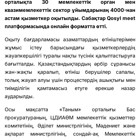
орталықта 30 мемлекеттік орган мен
квазимемлекеттік сектор ұйымдарынаң 4000-нан
астам қызметкер оқытылды. Сабақтар Qosyl meet
платформасында онлайн форматта өтті.
Оқыту бағдарламасы азаматтардың өтініштерімен
жұмыс істеу барысындағы қызметкерлердің
жауапкершілігі туралы нақты түсінік қалыптастыруға
бағытталды. Қазақстандықтардың әрбір сұранысы
жан-жақты қаралып, өтініш берушілер сапалы,
толық жауап алуы үшін процестердің ашықтығы мен
тиімділігін қамтамасыз етуге ерекше назар
аударылды.
Осы мақсатта «Таным» орталығы Бас
прокуратураның, ЦДИАӨМ мемлекеттік қызметтер
комитетінің, Әділет министрлігінің, Мәдениет және
ақпарат министрлігінің, сондай-ақ Мемлекеттік