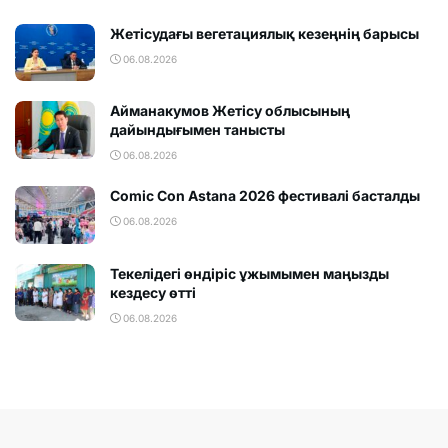
Жетісудағы вегетациялық кезеңнің барысы
06.08.2026
Айманакумов Жетісу облысының
дайындығымен танысты
06.08.2026
Comic Con Astana 2026 фестивалi басталды
06.08.2026
Текелідегі өндіріс ұжымымен маңызды
кездесу өтті
06.08.2026