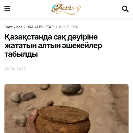
Басты бет
ЖАҢАЛЫҚТАР
КҮНДЕРЕК
Қазақстанда сақ дәуіріне
жататын алтын әшекейлер
табылды
26.06.2025