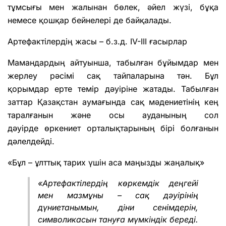
тұмсығы мен жалынан бөлек, әйел жүзі, бұқа
немесе қошқар бейнелері де байқалады.
Артефактілердің жасы – б.з.д. IV-III ғасырлар
Мамандардың айтуынша, табылған бұйымдар мен
жерлеу рәсімі сақ тайпаларына тән. Бұл
қорымдар ерте темір дәуіріне жатады. Табылған
заттар Қазақстан аумағында сақ мәдениетінің кең
таралғанын және осы ауданының сол
дәуірде өркениет орталықтарының бірі болғанын
дәлелдейді.
«Бұл – ұлттық тарих үшін аса маңызды жаңалық»
«Артефактілердің көркемдік деңгейі
мен мазмұны – сақ дәуірінің
дүниетанымын, діни сенімдерін,
символикасын тануға мүмкіндік береді.