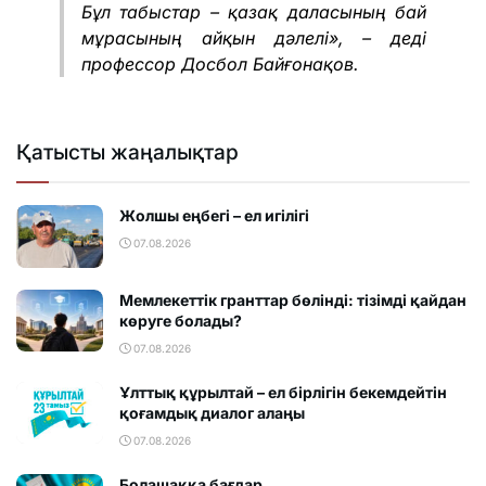
Бұл табыстар – қазақ даласының бай
мұрасының айқын дәлелі», – деді
профессор Досбол Байғонақов.
Қатысты жаңалықтар
Жолшы еңбегі – ел игілігі
07.08.2026
Мемлекеттік гранттар бөлінді: тізімді қайдан
көруге болады?
07.08.2026
Ұлттық құрылтай – ел бірлігін бекемдейтін
қоғамдық диалог алаңы
07.08.2026
Болашаққа бағдар