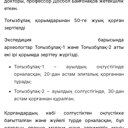
докторы, профессор Досбол Байғонақов жетекшілік
еткен.
Тоғызбұлақ қорымдарынан 50-ге жуық қорған
зерттелді
Экспедиция барысында
археологтар Тоғызбұлақ-1 және Тоғызбұлақ-2 атты
екі ірі қорымда зерттеу жүргізді.
Тоғызбұлақ-1 – ауылдың оңтүстігінде
орналасқан, 20-дан астам элиталық қорғаннан
тұрады;
Тоғызбұлақ-2 – ауылдың солтүстігінде, 30-дан
астам қорғаннан құралған.
Қорғандардың көбі солтүстіктен оңтүстікке
бағытталған және жүйелі түрде орналасқан, бұл
олардың ерекше мәдени және әлеуметтік мәнін