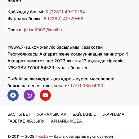
65469
Қабылдау бөлімі:
8 (7282) 40-20-64
Жарнама бөлімі:
8 (7282) 40-20-69
Пошта:
jetisu2002@mail.ru
«www.7-su.kz» желілік басылымы Қазақстан
Республикасы Ақпарат және коммуникация министрлігі
Ақпарат комитетінде 2023 жылғы 13 ақпанда тіркеліп,
№KZ38VPY00064529 куәлігі берілген.
Сыбайлас жемқорлыққа қарсы күрес мәселелері
бойынша сенім телефоны:
+7 (777) 388 0990
БАСТЫ БЕТ
ЖАҢАЛЫҚТАР
БАЙЛАНЫС
ЖАРНАМА
ГАЗЕТКЕ ЖАЗЫЛУ
АРНАЙЫ ЖОБА
© 2011 — 2025
7-su.kz
— барлық авторлық құқық заңмен