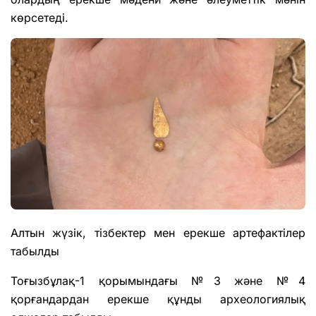
көрсетеді.
Алтын жүзік, тізбектер мен ерекше артефактілер
табылды
Тоғызбұлақ-1 қорымындағы №3 және №4
қорғандардан ерекше құнды археологиялық