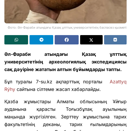
Фото: Әл-Фараби атындағы Қазақ ұлттық университетінің баспасөз қызметі
Әл-Фараби атындағы Қазақ ұлттық
университетінің археологиялық экспедициясы
сақ дәуіріне жататын алтын бұйымдарды тапты.
Бұл туралы 7-su.kz ақпарттық порталы
Azattyq
Rýhy
сайтына сілтеме жасап хабарлайды.
Қазба жұмыстары Алматы облысының Ұйғыр
ауданына қарасты Тоғызбұлақ ауылының
маңында жүргізілген. Зерттеу жұмыстына тарих
факультетінің деканы, тарих ғылымдарының