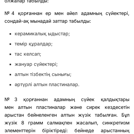
олжалар табылды:
№4 қорғаннан ер мен әйел адамның сүйектері,
сондай-ақ мынадай заттар табылды:
керамикалық ыдыстар;
темір құралдар;
тас келсап;
жануар сүйектері;
алтын тізбектің сынығы;
әртүрлі алтын пластиналар.
№3 қорғаннан адамның сүйек қалдықтары
мен алтын пластиналар және сирек кездесетін
арыстан бейнеленген алтын жүзік табылған. Бұл
жүзік 8 грамм салмақпен жасалып, синкретизм
элементтерін біріктіреді: бейнеде арыстанның