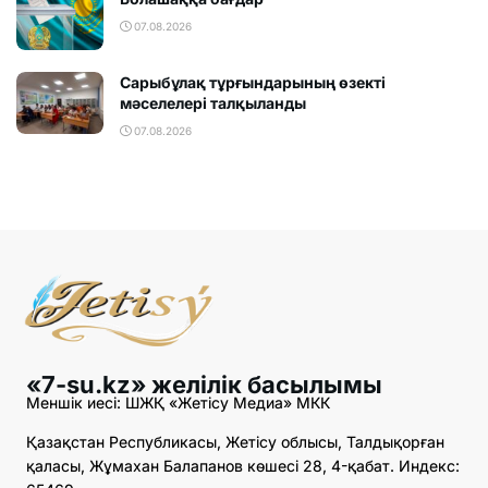
07.08.2026
Сарыбұлақ тұрғындарының өзекті
мәселелері талқыланды
07.08.2026
«7-su.kz» желілік басылымы
Меншік иесі: ШЖҚ «Жетісу Медиа» МКК
Қазақстан Республикасы, Жетісу облысы, Талдықорған
қаласы, Жұмахан Балапанов көшесі 28, 4-қабат. Индекс: