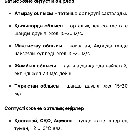
Батыс және оңтүстік өңірлер
Атырау облысы
– төтенше өрт қаупі сақталады.
Қызылорда облысы
– орталық пен солтүстікте
шаңды дауыл, жел 15-20 м/с.
Маңғыстау облысы
– найзағай, Ақтауда түнде
найзағай күтіледі, жел 15-20 м/с.
Жамбыл облысы
– таулы аудандарда найзағай,
екпінді жел 23 м/с дейін.
Түркістан облысы
– шаңды дауыл, жел 15-20
м/с.
Солтүстік және орталық өңірлер
Қостанай, СҚО, Ақмола
– түнде және таңертең
тұман, –2…–3°С аяз.