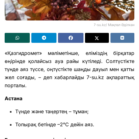
7-su.kz/ Мақпал Әділхан
«Қазгидромет» мәліметінше, еліміздің бірқатар
өңірінде қолайсыз ауа райы күтіледі. Солтүстікте
түнде аяз түссе, оңтүстікте шаңды дауыл мен қатты
жел соғады, – деп хабарлайды 7-su.kz ақпараттық
порталы.
Астана
Түнде және таңертең – тұман;
Топырақ бетінде –2°С дейін аяз.