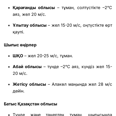
Қарағанды облысы
– тұман, солтүстікте –2°С
аяз, жел 20 м/с.
Ұлытау облысы
– жел 15-20 м/с, оңтүстікте өрт
қаупі.
Шығыс өңірлер
ШҚО
– жел 20-25 м/с, тұман.
Абай облысы
– түнде –2°С аяз, күндіз жел 15-
20 м/с.
Жетісу облысы
– Алакөл маңында жел 28 м/с
дейін.
Батыс Қазақстан облысы
Түнде және таңертең тұман, шығысында