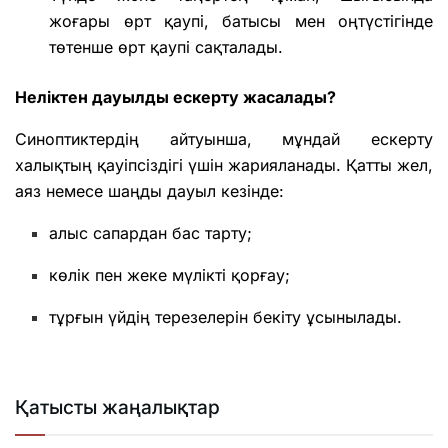
жоғары өрт қаупі, батысы мен оңтүстігінде
төтенше өрт қаупі сақталады.
Неліктен дауылды ескерту жасалады?
Синоптиктердің айтуынша, мұндай ескерту
халықтың қауіпсіздігі үшін жарияланады. Қатты жел,
аяз немесе шаңды дауыл кезінде:
алыс сапардан бас тарту;
көлік пен жеке мүлікті қорғау;
тұрғын үйдің терезелерін бекіту ұсынылады.
Қатысты жаңалықтар