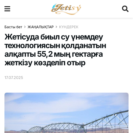
Басты бет
ЖАҢАЛЫҚТАР
КҮНДЕРЕК
Жетісуда биыл су үнемдеу
технологиясын қолданатын
алқапты 55,2 мың гектарға
жеткізу көзделіп отыр
17.07.2025