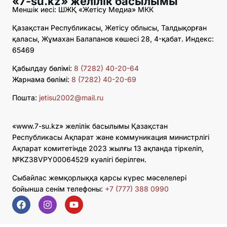
«7-su.kz» желілік басылымы
Меншік иесі: ШЖҚ «Жетісу Медиа» МКК
Қазақстан Республикасы, Жетісу облысы, Талдықорған
қаласы, Жұмахан Балапанов көшесі 28, 4-қабат. Индекс:
65469
Қабылдау бөлімі:
8 (7282) 40-20-64
Жарнама бөлімі:
8 (7282) 40-20-69
Пошта:
jetisu2002@mail.ru
«www.7-su.kz» желілік басылымы Қазақстан
Республикасы Ақпарат және коммуникация министрлігі
Ақпарат комитетінде 2023 жылғы 13 ақпанда тіркеліп,
№KZ38VPY00064529 куәлігі берілген.
Сыбайлас жемқорлыққа қарсы күрес мәселелері
бойынша сенім телефоны:
+7 (777) 388 0990