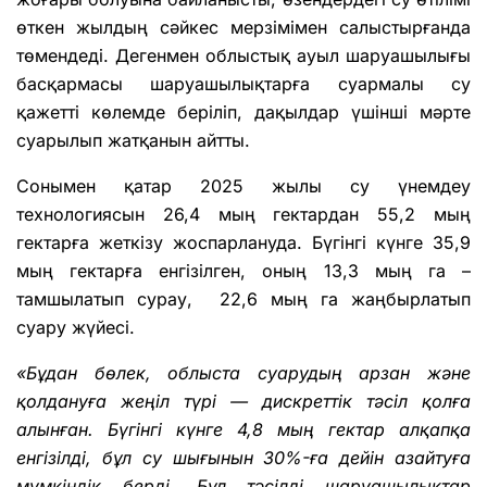
өткен жылдың сәйкес мерзімімен салыстырғанда
төмендеді. Дегенмен облыстық ауыл шаруашылығы
басқармасы шаруашылықтарға суармалы су
қажетті көлемде беріліп, дақылдар үшінші мәрте
суарылып жатқанын айтты.
Сонымен қатар 2025 жылы су үнемдеу
технологиясын 26,4 мың гектардан 55,2 мың
гектарға жеткізу жоспарлануда. Бүгінгі күнге 35,9
мың гектарға енгізілген, оның 13,3 мың га –
тамшылатып сурау, 22,6 мың га жаңбырлатып
суару жүйесі.
«Бұдан бөлек, облыста суарудың арзан және
қолдануға жеңіл түрі — дискреттік тәсіл қолға
алынған. Бүгінгі күнге 4,8 мың гектар алқапқа
енгізілді, бұл су шығынын 30%-ға дейін азайтуға
мүмкіндік берді. Бұл тәсілді шаруашылықтар