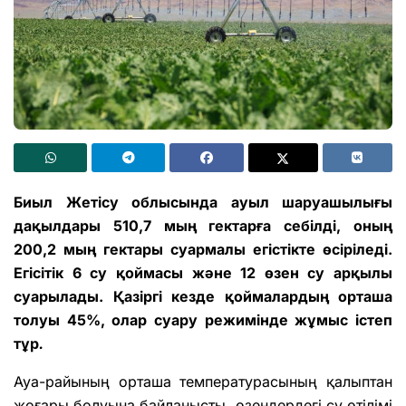
Биыл Жетісу облысында ауыл шаруашылығы
дақылдары 510,7 мың гектарға себілді, оның
200,2 мың гектары суармалы егістікте өсіріледі.
Егісітік 6 су қоймасы және 12 өзен су арқылы
суарылады. Қазіргі кезде қоймалардың орташа
толуы 45%, олар суару режимінде жұмыс істеп
тұр
.
Ауа-райының орташа температурасының қалыптан
жоғары болуына байланысты, өзендердегі су өтілімі