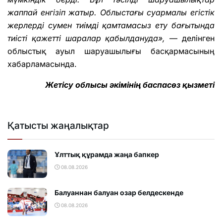
жаппай енгізіп жатыр. Облыстағы суармалы егістік
жерлерді сумен тиімді қамтамасыз ету бағытында
тиісті қажетті шаралар қабылдануда»,
— делінген
облыстық ауыл шаруашылығы басқармасының
хабарламасында.
Жетісу облысы әкімінің баспасөз қызметі
Қатысты жаңалықтар
Ұлттық құрамда жаңа бапкер
08.08.2026
Балуаннан балуан озар белдескенде
08.08.2026