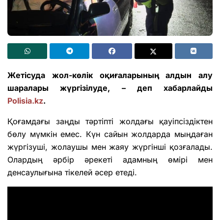
Жетісуда жол-көлік оқиғаларының алдын алу
шаралары жүргізілуде, – деп хабарлайды
Polisia.kz
.
Қоғамдағы заңды тәртіпті жолдағы қауіпсіздіктен
бөлу мүмкін емес. Күн сайын жолдарда мыңдаған
жүргізуші, жолаушы мен жаяу жүргінші қозғалады.
Олардың әрбір әрекеті адамның өмірі мен
денсаулығына тікелей әсер етеді.