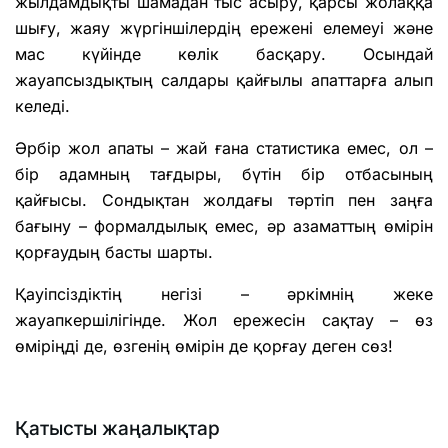
жылдамдықты шамадан тыс асыру, қарсы жолаққа
шығу, жаяу жүргіншілердің ережені елемеуі және
мас күйінде көлік басқару. Осындай
жауапсыздықтың салдары қайғылы апаттарға алып
келеді.
Әрбір жол апаты – жай ғана статистика емес, ол –
бір адамның тағдыры, бүтін бір отбасының
қайғысы. Сондықтан жолдағы тәртіп пен заңға
бағыну – формалдылық емес, әр азаматтың өмірін
қорғаудың басты шарты.
Қауіпсіздіктің негізі – әркімнің жеке
жауапкершілігінде. Жол ережесін сақтау – өз
өміріңді де, өзгенің өмірін де қорғау деген сөз!
Қатысты жаңалықтар