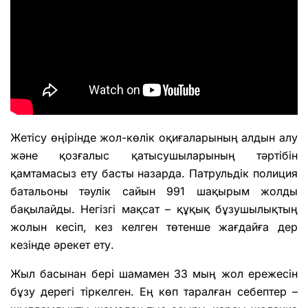
Жетісу өңірінде жол-көлік оқиғаларының алдын алу
және қозғалыс қатысушыларының тәртібін
қамтамасыз ету басты назарда. Патрульдік полиция
батальоны тәулік сайын 991 шақырым жолды
бақылайды. Негізгі мақсат – құқық бұзушылықтың
жолын кесіп, кез келген төтенше жағдайға дер
кезінде әрекет ету.
Жыл басынан бері шамамен 33 мың жол ережесін
бұзу дерегі тіркелген. Ең көп таралған себептер –