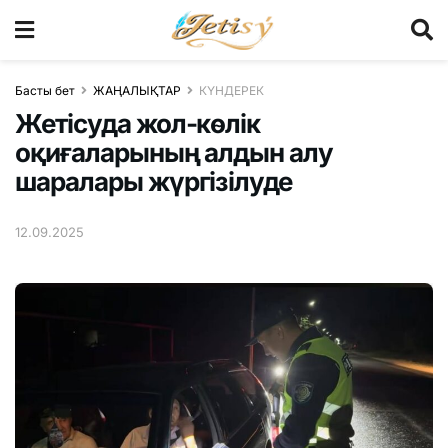
Басты бет
ЖАҢАЛЫҚТАР
КҮНДЕРЕК
Жетісуда жол-көлік
оқиғаларының алдын алу
шаралары жүргізілуде
12.09.2025