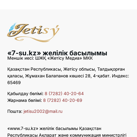
«7-su.kz» желілік басылымы
Меншік иесі: ШЖҚ «Жетісу Медиа» МКК
Қазақстан Республикасы, Жетісу облысы, Талдықорған
қаласы, Жұмахан Балапанов көшесі 28, 4-қабат. Индекс:
65469
Қабылдау бөлімі:
8 (7282) 40-20-64
Жарнама бөлімі:
8 (7282) 40-20-69
Пошта:
jetisu2002@mail.ru
«www.7-su.kz» желілік басылымы Қазақстан
Республикасы Ақпарат және коммуникация министрлігі