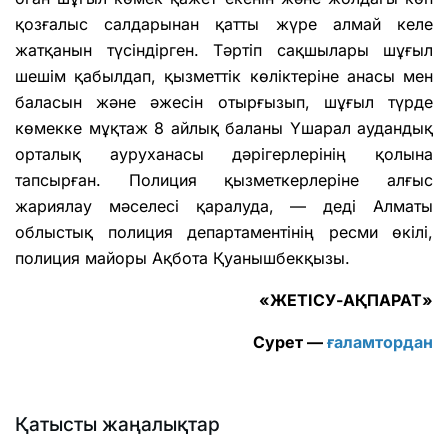
қозғалыс салдарынан қатты жүре алмай келе
жатқанын түсіндірген. Тәртіп сақшылары шұғыл
шешім қабылдап, қызметтік көліктеріне анасы мен
баласын және әжесін отырғызып, шұғыл түрде
көмекке мұқтаж 8 айлық баланы Үшарал аудандық
орталық ауруханасы дәрігерлерінің қолына
тапсырған. Полиция қызметкерлеріне алғыс
жариялау мәселесі қаралуда, — деді Алматы
облыстық полиция департаментінің ресми өкілі,
полиция майоры Ақбота Қуанышбекқызы.
«ЖЕТІСУ-АҚПАРАТ»
Сурет —
ғаламтордан
Қатысты жаңалықтар