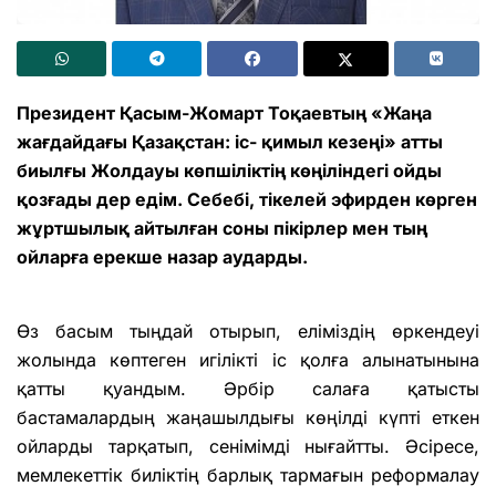
Президент Қасым-Жомарт Тоқаев­тың «Жаңа
жағдайдағы Қазақстан: іс- қимыл кезеңі» атты
биылғы Жолдауы көпшіліктің көңіліндегі ойды
қозғады дер едім. Себебі, тікелей эфирден көр­ген
жұртшылық айтылған соны пі­кірлер мен тың
ойларға ерекше назар аударды.
Өз басым тыңдай отырып, еліміздің өркен­деуі
жолында көптеген игілікті іс қолға алына­тынына
қатты қуандым. Әрбір салаға қатысты
бастамалардың жаңашылдығы көңілді күпті еткен
ойларды тарқатып, сенімімді нығайтты. Әсіресе,
мемлекеттік биліктің барлық тармағын реформалау