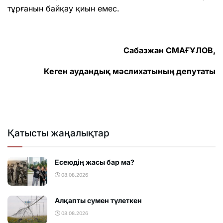
тұрғанын байқау қиын емес.
Сабазжан СМАҒҰЛОВ,
Кеген аудандық мәслихатының депутаты
Қатысты жаңалықтар
Есеюдің жасы бар ма?
08.08.2026
Алқапты сумен түлеткен
08.08.2026