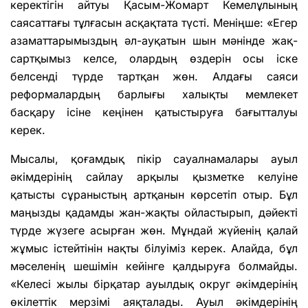
керекті­гін айтуы Қасым-Жомарт Кемелұлының
саясаттағы тұлғасын асқақтата түсті. Меніңше: «Егер
азаматтарымыздың әл-ауқатын шын мәнінде жақ­
сартқымыз келсе, олардың өздерін осы іске
белсенді түрде тартқан жөн. Алдағы саяси
реформалардың барлығы халықты мемлекет
басқару ісіне кеңінен қатыстыруға бағытталуы
керек.
Мысалы, қоғамдық пікір сауалнамалары ауыл
әкімдерінің сай­лау арқылы қызметке келуіне
қатысты сұраныстың артқанын көрсетіп отыр. Бұл
маңызды қадамды жан-жақты ойластырып, дәйекті
түрде жү­зеге асырған жөн. Мұндай жүйенің қалай
жұмыс істейтінін нақты білуі­міз керек. Алайда, бұл
мәселенің шешімін кейінге қалдыруға болмай­ды.
«
Келесі жылы бірқатар ауылдық округ әкімдерінің
өкілеттік мерзімі аяқталады. Ауыл әкімдерінің