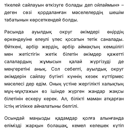
тікелей сайлауын өткізуге болады деп ой­лаймын» –
деген сөзі қордаланған мәселелердің шешім
табатынын көр­сеткендей болды.
Расында ауылдық округ әкімдері өңірдің
өркендеуіне елеулі үлес қо­сатын тетік саналады.
Өйткені, әрбір жердің, әрбір аймақтың кемшілігі
мен жетістігін жетік білетін әкімдер қажетті
салалардың жұмысын қа­лай жүргізуді де
меңгеретіні анық. Сол себепті, ауылдық округ
әкімде­рін сайлау бүгінгі күннің кезек күттірмес
мәселесі дер едім. Оның үсті­не жергілікті халықтың
мұң-мұқтажын өз ішінде жүрген жандар жақсы
білетінін ескеру керек. Ал, білікті маман атқарған
істің игілікке айнала­тыны белгілі.
Осындай маңызды қадамдар қолға алынғанда
елімізді жарқын бола­шақ, кемел келешек күтіп