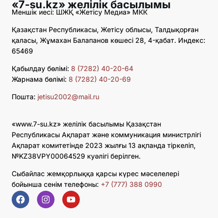
«7-su.kz» желілік басылымы
Меншік иесі: ШЖҚ «Жетісу Медиа» МКК
Қазақстан Республикасы, Жетісу облысы, Талдықорған
қаласы, Жұмахан Балапанов көшесі 28, 4-қабат. Индекс:
65469
Қабылдау бөлімі:
8 (7282) 40-20-64
Жарнама бөлімі:
8 (7282) 40-20-69
Пошта:
jetisu2002@mail.ru
«www.7-su.kz» желілік басылымы Қазақстан
Республикасы Ақпарат және коммуникация министрлігі
Ақпарат комитетінде 2023 жылғы 13 ақпанда тіркеліп,
№KZ38VPY00064529 куәлігі берілген.
Сыбайлас жемқорлыққа қарсы күрес мәселелері
бойынша сенім телефоны:
+7 (777) 388 0990