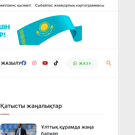
омплаенс қызметі
Сыбайлас жемқорлық картограммасы
Е ЖАЗЫЛУ
ЖАЗУ
Қатысты жаңалықтар
Ұлттық құрамда жаңа
бапкер