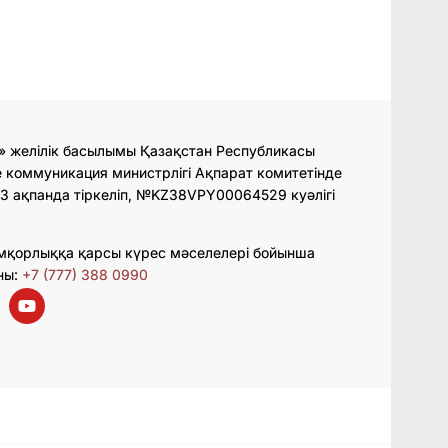
» желілік басылымы Қазақстан Республикасы
 коммуникация министрлігі Ақпарат комитетінде
3 ақпанда тіркеліп, №KZ38VPY00064529 куәлігі
мқорлыққа қарсы күрес мәселелері бойынша
ны:
+7 (777) 388 0990