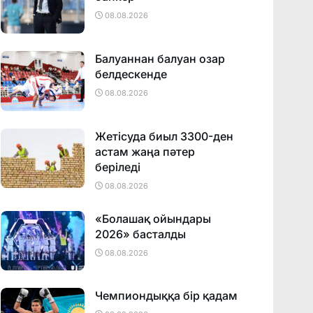
08.08.2026
Балуаннан балуан озар
белдескенде
08.08.2026
Жетісуда биыл 3300-ден
астам жаңа пәтер
беріледі
08.08.2026
«Болашақ ойындары
2026» басталды
08.08.2026
Чемпиондыққа бір қадам