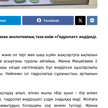
gram
Facebook
ва экологиялық таза өнім «Гидролат» өндіреді.
ды және ол тері мен шаш күйін жақсартуға ықпалын
еге асырғаны туралы айтайық. Жанна Жаңабаева 2
шқы кезде кәсіпкердің бұл өндіріске құштарлығы
. Кейіннен ол гидролатқа сұраныстың артқанын
.
 қолдау алып, өткен жылы «Бір ауыл – бір өнім»
, гидролат өндірушісі үздік ондыққа енді. Жобаға
дамытудың болашағы зор екенін түсінді. Жанна