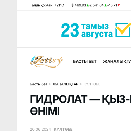
Талдықорған: +21°C
$ 469.93
€ 541.64
₽ 5.71
БАСТЫ БЕТ
ЖАҢАЛЫҚТ
Басты бет
ЖАҢАЛЫҚТАР
КҮЛТӨБЕ
ГИДРОЛАТ — ҚЫЗ-
ӨНІМІ
20.06.2024
КҮЛТӨБЕ