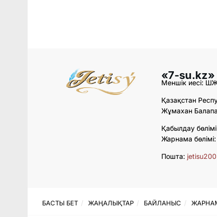
«7-su.kz»
Меншік иесі: Ш
Қазақстан Респу
Жұмахан Балапан
Қабылдау бөлімі
Жарнама бөлімі
Пошта:
jetisu20
БАСТЫ БЕТ
ЖАҢАЛЫҚТАР
БАЙЛАНЫС
ЖАРНА