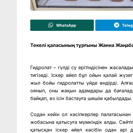
WhatsApp
Tele
Текелі қаласының тұрғыны Жанна Жаңабае
Гидролат – гүлді су ерітіндісінен жасала
тигізеді. Іскер әйел бұл ойын қалай жүз
жыл бойы гидролатты үйде өндірді. Алға
оянып, оны жақын адамдары да бағалады
байқап, өз ісін бастауға шешім қабылдады
Содан кейін ол кәсіпкерлер палатасынан
жобасына қатысуға мүмкіндік алды. Сөйтіп
қатысқан іскер әйел кәсібін одан әрі 