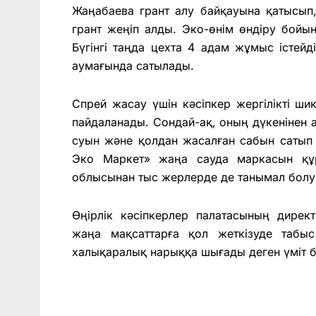
Жаңабаева грант алу байқауына қатысып,
грант жеңіп алды. Эко-өнім өндіру бойы
Бүгінгі таңда цехта 4 адам жұмыс істейд
аумағында сатылады.
Спрей жасау үшін кәсіпкер жергілікті шик
пайдаланады. Сондай-ақ, оның дүкенінен а
суын және қолдан жасалған сабын сатып а
Эко Маркет» жаңа сауда маркасын құр
облысынан тыс жерлерде де танымал болу
Өңірлік кәсіпкерлер палатасының дир
жаңа мақсаттарға қол жеткізуде табыс
халықаралық нарыққа шығады деген үміт б