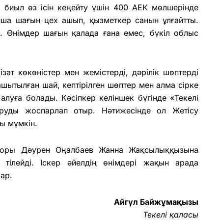
 биыл өз ісін кеңейту үшін 400 АЕК мөлшерінде
нша шағын цех ашып, қызметкер санын ұлғайтты.
і. Өнімдер шағын қалада ғана емес, бүкіл облыс
ізат көкөністер мен жемістерді, дәрілік шөптерді
шытылған шай, кептірілген шөптер мен алма сірке
луға болады. Кәсіпкер келіншек бүгінде «Текелі
уды жоспарлап отыр. Нәтижесінде ол Жетісу
ы мүмкін.
екторы Дәурен Оңалбаев Жанна Жақсылыққызына
 тілейді. Іскер әйелдің өнімдері жақын арада
ар.
Айгүл Байжұмақызы
Текелі қаласы