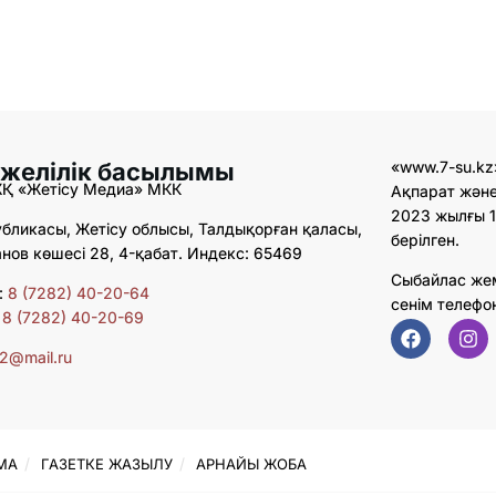
 желілік басылымы
«www.7-su.kz
ЖҚ «Жетісу Медиа» МКК
Ақпарат және
2023 жылғы 1
бликасы, Жетісу облысы, Талдықорған қаласы,
берілген.
ов көшесі 28, 4-қабат. Индекс: 65469
Сыбайлас же
:
8 (7282) 40-20-64
сенім телефо
:
8 (7282) 40-20-69
02@mail.ru
МА
ГАЗЕТКЕ ЖАЗЫЛУ
АРНАЙЫ ЖОБА