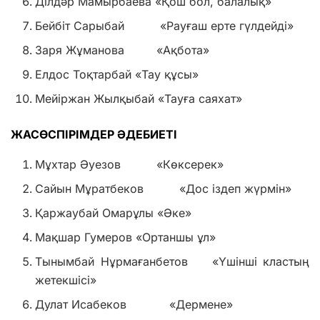
Ділдәр Мамырбаева «Қош бол, балалық»
Бейбіт Сарыбай «Рауғаш ерте гүлдейді»
Заря Жұманова «Ақбота»
Елдос Тоқтарбай «Тау құсы»
Мейіржан Жылқыбай «Тауға саяхат»
ЖАСӨСПІРІМДЕР ӘДЕБИЕТІ
Мұхтар Әуезов «Көксерек»
Сайын Мұратбеков «Дос іздеп жүрмін»
Қаржаубай Омарұлы «Әке»
Мақшар Гумеров «Ортаншы ұл»
Тынымбай Нұрмағанбетов «Үшінші кластың
жетекшісі»
Дулат Исабеков «Дермене»