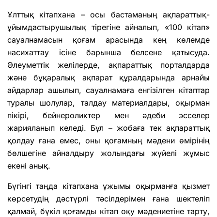
Ұлттық кітапхана – осы бастаманың ақпараттық-
ұйымдастырушылық тірегіне айналып, «100 кітап»
сауалнамасын қоғам арасында кең көлемде
насихаттау ісіне барынша белсене қатысуда.
Әлеуметтік желілерде, ақпараттық порталдарда
және бұқаралық ақпарат құралдарында арнайы
айдарлар ашылып, сауалнамаға енгізілген кітаптар
туралы шолулар, талдау материалдары, оқырман
пікірі, бейнероликтер мен әдеби эсселер
жарияланып келеді. Бұл – жобаға тек ақпараттық
қолдау ғана емес, оны қоғамның мәдени өмірінің
бөлшегіне айналдыру жолындағы жүйелі жұмыс
екені анық.
Бүгінгі таңда кітапхана ұжымы оқырманға қызмет
көрсетудің дәстүрлі тәсілдерімен ғана шектеліп
қалмай, бүкіл қоғамды кітап оқу мәдениетіне тарту,