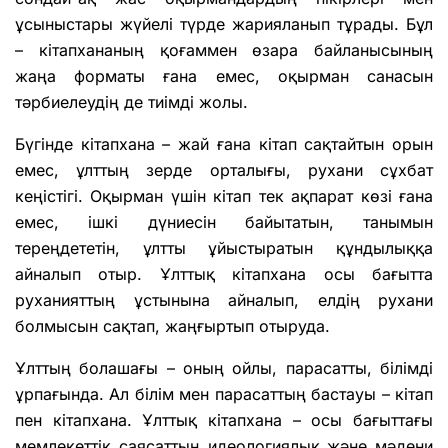
ұсыныстары жүйелі түрде жарияланып тұрады. Бұл
– кітапхананың қоғаммен өзара байланысының
жаңа форматы ғана емес, оқырман санасын
тәрбиелеудің де тиімді жолы.
Бүгінде кітапхана – жай ғана кітап сақтайтын орын
емес, ұлттың зерде орталығы, рухани сұхбат
кеңістігі. Оқырман үшін кітап тек ақпарат көзі ғана
емес, ішкі дүниесін байытатын, танымын
тереңдететін, ұлтты ұйыстыратын құндылыққа
айналып отыр. Ұлттық кітапхана осы бағытта
руханияттың ұстынына айналып, елдің рухани
болмысын сақтап, жаңғыртып отыруда.
Ұлттың болашағы – оның ойлы, парасатты, білімді
ұрпағында. Ал білім мен парасаттың бастауы – кітап
пен кітапхана. Ұлттық кітапхана – осы бағыттағы
мемлекеттік саясаттың идеологиялық және мәдени