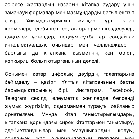
әсіресе жастардың назарын кітапқа аудару үшін
заманауи формалар мен мазмұндарды батыл енгізіп
отыр. Ұйымдастырылып жатқан түрлі кітап
көрмелері, әдеби кештер, авторлармен кездесулер,
дөңгелек үстелдер, подиум-сұхбаттар сондай-ақ
интеллектуалдық ойындар мен челлендждер –
барлығы да кітапхана қызметінің кең өрісті,
көпқырлы болып отырғанының дәлелі.
Сонымен қатар цифрлық дәуірдің талаптарына
бейімделу – қазіргі Ұлттық кітапхананың басты
басымдықтарының бірі. Инстаграм, Facebook,
Telegram секілді әлеуметтік желілерде белсенді
жұмыс жүргізіліп, оқырманмен тұрақты байланыс
орнатылған. Мұнда кітап таныстырылымдары,
кітапхана қорындағы сирек кітаптармен таныстыру,
әдебиеттанушылар мен жазушылардың шолуы,
сондай-ақ жас оқырмандардың пікірлері мен