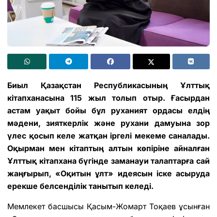
Биыл Қазақстан Республикасының Ұлттық
кітапханасына 115 жыл толып отыр. Ғасырдан
астам уақыт бойы бұл руханият ордасы елдің
мәдени, зияткерлік және рухани дамуына зор
үлес қосып келе жатқан іргелі мекеме саналады.
Оқырман мен кітаптың алтын көпіріне айналған
Ұлттық кітапхана бүгінде заманауи талаптарға сай
жаңғырып, «Оқитын ұлт» идеясын іске асыруда
ерекше белсенділік танытып келеді.
Мемлекет басшысы Қасым-Жомарт Тоқаев ұсынған