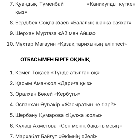
Қуандық Түменбай «Каникулды күткен
қыз»
Бердібек Соқпақбаев «Балалық шаққа саяхат»
Шерхан Мұртаза «Ай мен Айша»
Мұхтар Мағауин «Қазақ тарихының әліппесі»
ОТБАСЫМЕН БІРГЕ ОҚИЫҚ
Кемел Тоқаев «Түнде атылған оқ»
Қасым Аманжол «Дариға қыз»
Оралхан Бөкей «Кербұғы»
Оспанхан Әубәкір «Жасыратын не бар?»
Шәрбану Құмарова «Құлжа жолы»
Күләш Ахметова «Сен менің бақытымсың»
Мархабат Байғұт «Әкімнің әйелі»