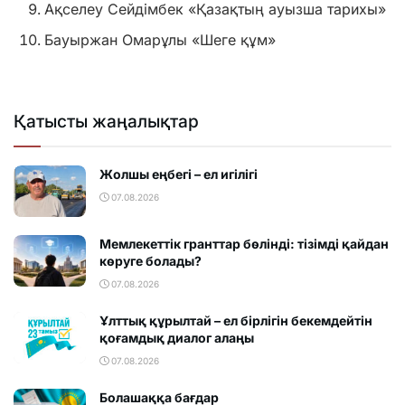
Ақселеу Сейдімбек «Қазақтың ауызша тарихы»
Бауыржан Омарұлы «Шеге құм»
Қатысты жаңалықтар
Жолшы еңбегі – ел игілігі
07.08.2026
Мемлекеттік гранттар бөлінді: тізімді қайдан
көруге болады?
07.08.2026
Ұлттық құрылтай – ел бірлігін бекемдейтін
қоғамдық диалог алаңы
07.08.2026
Болашаққа бағдар