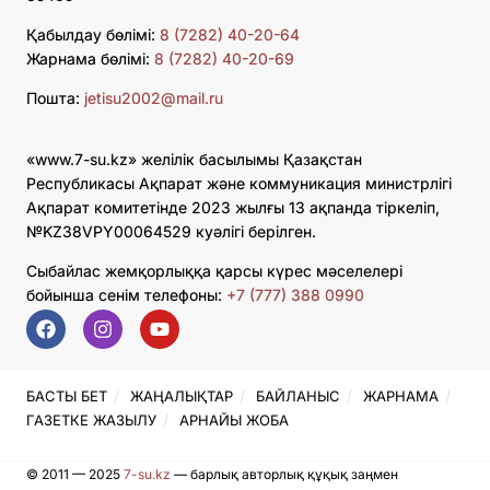
Қабылдау бөлімі:
8 (7282) 40-20-64
Жарнама бөлімі:
8 (7282) 40-20-69
Пошта:
jetisu2002@mail.ru
«www.7-su.kz» желілік басылымы Қазақстан
Республикасы Ақпарат және коммуникация министрлігі
Ақпарат комитетінде 2023 жылғы 13 ақпанда тіркеліп,
№KZ38VPY00064529 куәлігі берілген.
Сыбайлас жемқорлыққа қарсы күрес мәселелері
бойынша сенім телефоны:
+7 (777) 388 0990
БАСТЫ БЕТ
ЖАҢАЛЫҚТАР
БАЙЛАНЫС
ЖАРНАМА
ГАЗЕТКЕ ЖАЗЫЛУ
АРНАЙЫ ЖОБА
© 2011 — 2025
7-su.kz
— барлық авторлық құқық заңмен