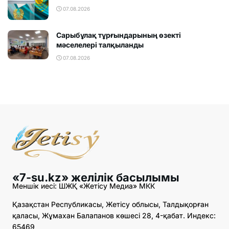
07.08.2026
Сарыбұлақ тұрғындарының өзекті
мәселелері талқыланды
07.08.2026
«7-su.kz» желілік басылымы
Меншік иесі: ШЖҚ «Жетісу Медиа» МКК
Қазақстан Республикасы, Жетісу облысы, Талдықорған
қаласы, Жұмахан Балапанов көшесі 28, 4-қабат. Индекс:
65469