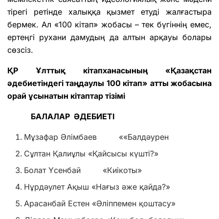
тірегі ретінде халыққа қызмет етуді жалғастыра
бермек. Ал «100 кітап» жобасы – тек бүгіннің емес,
ертеңгі рухани дамудың да алтын арқауы болары
сөзсіз.
ҚР Ұлттық кітапханасының «Қазақстан
әдебиетіндегі таңдаулы 100 кітап» атты жобасына
орай ұсынатын кітаптар тізімі
БАЛАЛАР ӘДЕБИЕТІ
Мұзафар Әлімбаев ««Балдәурен
Сұлтан Қалиұлы «Қайсысы күшті?»
Болат Үсенбай «Киікоты»
Нұрдәулет Ақыш «Нағыз әже қайда?»
Арасанбай Естен «Әліппемен қоштасу»