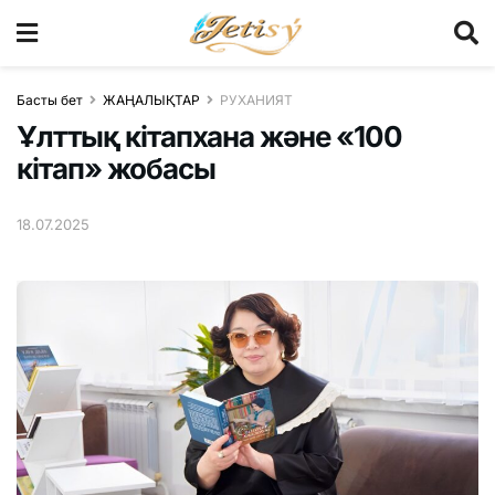
Басты бет
ЖАҢАЛЫҚТАР
РУХАНИЯТ
Ұлттық кітапхана және «100
кітап» жобасы
18.07.2025