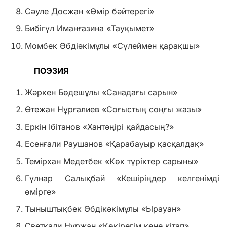
Сәуле Досжан «Өмір бәйтерегі»
Бибігүл Иманғазина «Тауқымет»
Момбек Әбдіәкімұлы «Сүлеймен қарақшы»
ПОЭЗИЯ
Жәркен Бөдешұлы «Санадағы сарын»
Өтежан Нұрғалиев «Соғыстың соңғы жазы»
Еркін Ібітанов «Хантәңірі қайдасың?»
Есенғали Раушанов «Қарабауыр қасқалдақ»
Темірхан Медетбек «Көк түріктер сарыны»
Гүлнар Салықбай «Кешіріңдер келгенімді
өмірге»
Тыныштықбек Әбдікәкімұлы «Ырауан»
Светқали Нұржан «Көкірегім көне кітап»