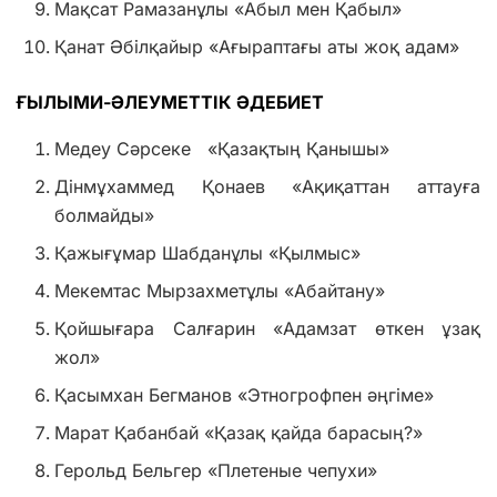
Мақсат Рамазанұлы «Абыл мен Қабыл»
Қанат Әбілқайыр «Ағыраптағы аты жоқ адам»
ҒЫЛЫМИ-ӘЛЕУМЕТТІК ӘДЕБИЕТ
Медеу Сәрсеке «Қазақтың Қанышы»
Дінмұхаммед Қонаев «Ақиқаттан аттауға
болмайды»
Қажығұмар Шабданұлы «Қылмыс»
Мекемтас Мырзахметұлы «Абайтану»
Қойшығара Салғарин «Адамзат өткен ұзақ
жол»
Қасымхан Бегманов «Этногрофпен әңгіме»
Марат Қабанбай «Қазақ қайда барасың?»
Герольд Бельгер «Плетеные чепухи»