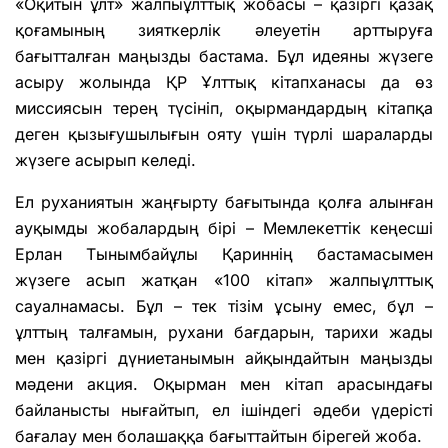
«Оқитын ұлт» жалпыұлттық жобасы – қазіргі қазақ
қоғамының зияткерлік әлеуетін арттыруға
бағытталған маңызды бастама. Бұл идеяны жүзеге
асыру жолында ҚР Ұлттық кітапханасы да өз
миссиясын терең түсініп, оқырмандардың кітапқа
деген қызығушылығын ояту үшін түрлі шараларды
жүзеге асырып келеді.
Ел руханиятын жаңғырту бағытында қолға алынған
ауқымды жобалардың бірі – Мемлекеттік кеңесші
Ерлан Тынымбайұлы Қариннің бастамасымен
жүзеге асып жатқан «100 кітап» жалпыұлттық
сауалнамасы. Бұл – тек тізім ұсыну емес, бұл –
ұлттың талғамын, рухани бағдарын, тарихи жады
мен қазіргі дүниетанымын айқындайтын маңызды
мәдени акция. Оқырман мен кітап арасындағы
байланысты нығайтып, ел ішіндегі әдеби үдерісті
бағалау мен болашаққа бағыттайтын бірегей жоба.