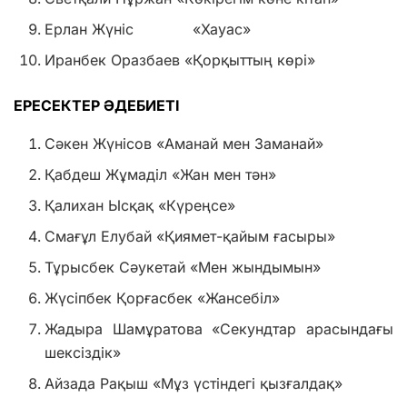
Ерлан Жүніс «Хауас»
Иранбек Оразбаев «Қорқыттың көрі»
ЕРЕСЕКТЕР ӘДЕБИЕТІ
Сәкен Жүнісов «Аманай мен Заманай»
Қабдеш Жұмаділ «Жан мен тән»
Қалихан Ысқақ «Күреңсе»
Смағұл Елубай «Қиямет-қайым ғасыры»
Тұрысбек Сәукетай «Мен жындымын»
Жүсіпбек Қорғасбек «Жансебіл»
Жадыра Шамұратова «Секундтар арасындағы
шексіздік»
Айзада Рақыш «Мұз үстіндегі қызғалдақ»