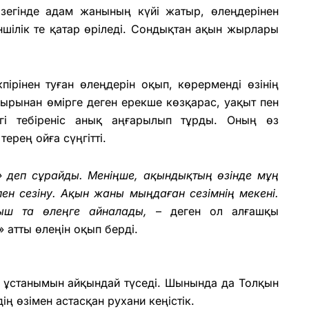
егінде адам жанының күйі жатыр, өлеңдерінен
ншілік те қатар өріледі. Сондықтан ақын жырлары
рінен туған өлеңдерін оқып, көрерменді өзінің
ырынан өмірге деген ерекше көзқарас, уақыт пен
егі тебіреніс анық аңғарылып тұрды. Оның өз
рең ойға сүңгітті.
» деп сұрайды. Меніңше, ақындықтың өзінде мұң
пен сезіну. Ақын жаны мыңдаған сезімнің мекені.
ыш та өлеңге айналады,
– деген ол алғашқы
» атты өлеңін оқып берді.
ұстанымын айқындай түседі. Шынында да Толқын
ің өзімен астасқан рухани кеңістік.