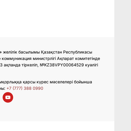
» желілік басылымы Қазақстан Республикасы
 коммуникация министрлігі Ақпарат комитетінде
3 ақпанда тіркеліп, №KZ38VPY00064529 куәлігі
мқорлыққа қарсы күрес мәселелері бойынша
ны:
+7 (777) 388 0990