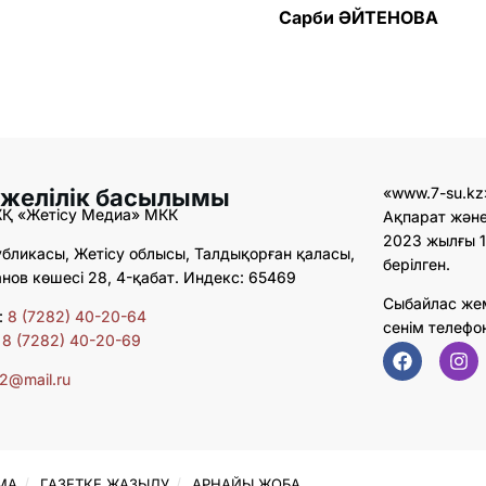
Сарби ӘЙТЕНОВА
 желілік басылымы
«www.7-su.kz
ЖҚ «Жетісу Медиа» МКК
Ақпарат және
2023 жылғы 1
бликасы, Жетісу облысы, Талдықорған қаласы,
берілген.
ов көшесі 28, 4-қабат. Индекс: 65469
Сыбайлас же
:
8 (7282) 40-20-64
сенім телефо
:
8 (7282) 40-20-69
02@mail.ru
МА
ГАЗЕТКЕ ЖАЗЫЛУ
АРНАЙЫ ЖОБА