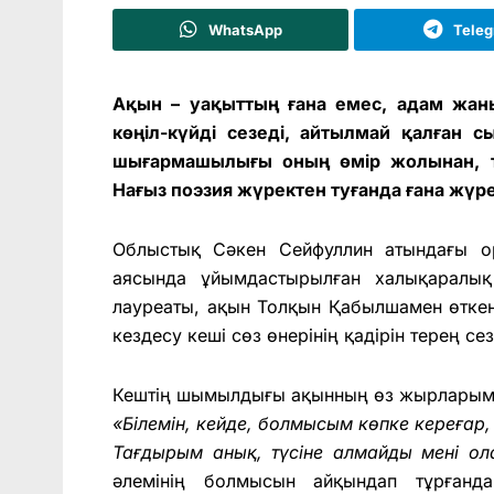
WhatsApp
Tele
Ақын – уақыттың ғана емес, адам жан
көңіл-күйді сезеді, айтылмай қалған
шығармашылығы оның өмір жолынан, та
Нағыз поэзия жүректен туғанда ғана жүре
Облыстық Сәкен Сейфуллин атындағы ор
аясында ұйымдастырылған халықаралық
лауреаты, ақын Толқын Қабылшамен өтке
кездесу кеші сөз өнерінің қадірін терең с
Кештің шымылдығы ақынның өз жырларым
«Білемін, кейде, болмысым көпке кереғар,
Тағдырым анық, түсіне алмайды мені о
әлемінің болмысын айқындап тұрғанд