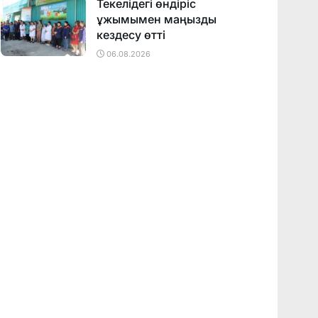
Текелідегі өндіріс
ұжымымен маңызды
кездесу өтті
06.08.2026