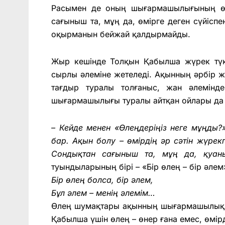
Расымен де оның шығармашылығының өз
сағыныш та, мұң да, өмірге деген сүйіспе
оқырманын бейжай қалдырмайды.
Жыр кешінде Толқын Қабылша жүрек түкпі
сырлы әлеміне жетеледі. Ақынның әрбір ж
тағдыр туралы толғаныс, жан әлемінд
шығармашылығы туралы айтқан ойлары да те
– Кейде менен «Өлеңдеріңіз неге мұңды?
бар. Ақын болу – өмірдің әр сәтін жүрек
Сондықтан сағыныш та, мұң да, қуан
туындыларының бірі – «Бір өлең – бір әлем
Бір өлең болса, бір әлем,
Бұл әлем – менің әлемім…
Өлең шумақтары ақынның шығармашылық 
Қабылша үшін өлең – өнер ғана емес, өмірд