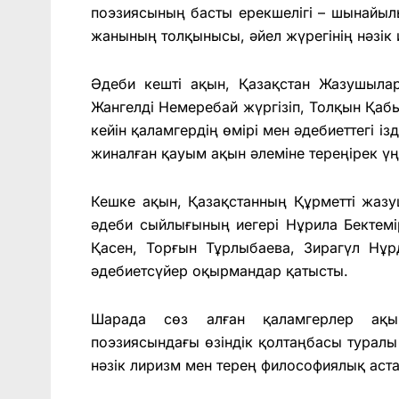
поэзиясының басты ерекшелігі – шынайыл
жанының толқынысы, әйел жүрегінің нәзік и
Әдеби кешті ақын, Қазақстан Жазушыла
Жангелді Немеребай жүргізіп, Толқын Қ
кейін қаламгердің өмірі мен әдебиеттегі і
жиналған қауым ақын әлеміне тереңірек үң
Кешке ақын, Қазақстанның Құрметті жаз
әдеби сыйлығының иегері Нұрила Бектем
Қасен, Торғын Тұрлыбаева, Зирагүл Нұр
әдебиетсүйер оқырмандар қатысты.
Шарада сөз алған қаламгерлер ақы
поэзиясындағы өзіндік қолтаңбасы турал
нәзік лиризм мен терең философиялық аста