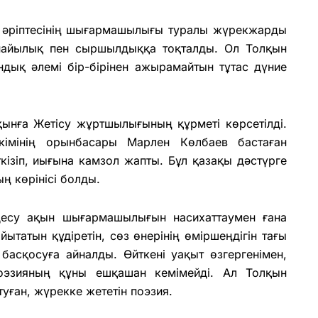
 әріптесінің шығармашылығы туралы жүрекжарды
шынайылық пен сыршылдыққа тоқталды. Ол Толқын
ық әлемі бір-бірінен ажырамайтын тұтас дүние
ынға Жетісу жұртшылығының құрметі көрсетілді.
мінің орынбасары Марлен Көлбаев бастаған
ізіп, иығына камзол жапты. Бұл қазақы дәстүрге
ң көрінісі болды.
десу ақын шығармашылығын насихаттаумен ғана
татын құдіретін, сөз өнерінің өміршеңдігін тағы
басқосуға айналды. Өйткені уақыт өзгергенімен,
эзияның құны ешқашан кемімейді. Ал Толқын
ған, жүрекке жететін поэзия.