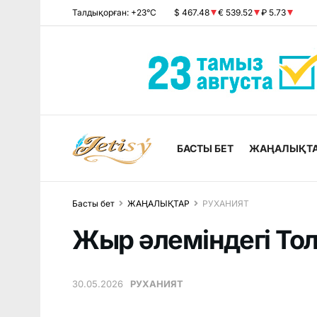
Талдықорған: +23°C
$ 467.48
€ 539.52
₽ 5.73
БАСТЫ БЕТ
ЖАҢАЛЫҚТ
Басты бет
ЖАҢАЛЫҚТАР
РУХАНИЯТ
Жыр әлеміндегі То
30.05.2026
РУХАНИЯТ