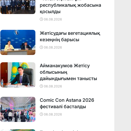
республикалық жобасына
қосылды
06.08.2026
Жетісудағы вегетациялық
кезеңнің барысы
06.08.2026
Айманакумов Жетісу
облысының
дайындығымен танысты
06.08.2026
Comic Con Astana 2026
фестивалi басталды
06.08.2026