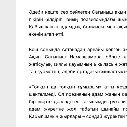
Әдеби кеште сөз сөйлеген Сағыныш ақын
пікірін білдіріп, оның поэзиясындағы 
Қабылшаның адамдық болмысы мен ақынд
екенін атап өтті.
Кеш соңында Астанадан арнайы келген ақ
Ақын Сағыныш Намазшамова облыс әкі
жетісулық зиялы қауымның ықыласын жетк
тән құрметтің, әдеби ортадағы сыйластықты
«Толқын да толқын ғұмырым» атты кез
шектелмеді. Ол поэзияның адам жанын байы
бір мәрте дәлелдеген тағылымды рухани 
адам жүрегіне жол табатын шынайы по
Қабылшаның жырлары – сондай жүректен ту