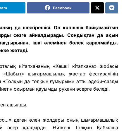
gram
Facebook
ының да шежірешісі. Ол көпшілік байқамайтын
 сырды сөзге айналдырады. Сондықтан да ақын
ғдырынан, ішкі әлемінен бөлек қаралмайды.
кке жетеді.
талық кітапхананың «Кешкі кітапхана» жобасы
 «Шабыт» шығармашылық жастар фестивалінің
н «Толқын да толқын ғұмырым» атты әдеби-сазды
езінетін оқырман қауымды рухани әсерге бөледі.
ен ашылды.
лар…»
деген өлең жолдары оның шығармашылық
ай әсер қалдырды. Өйткені Толқын Қабылша