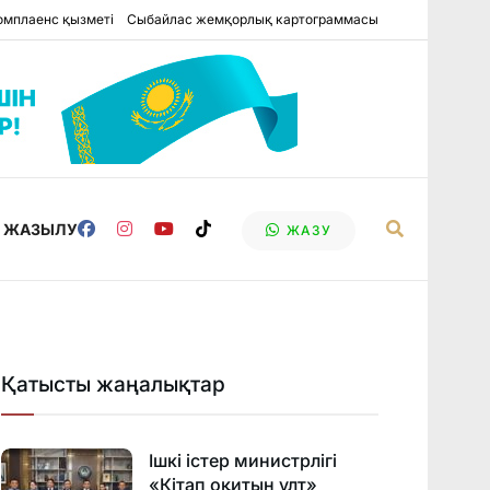
омплаенс қызметі
Сыбайлас жемқорлық картограммасы
Е ЖАЗЫЛУ
ЖАЗУ
Қатысты жаңалықтар
Ішкі істер министрлігі
«Кітап оқитын ұлт»