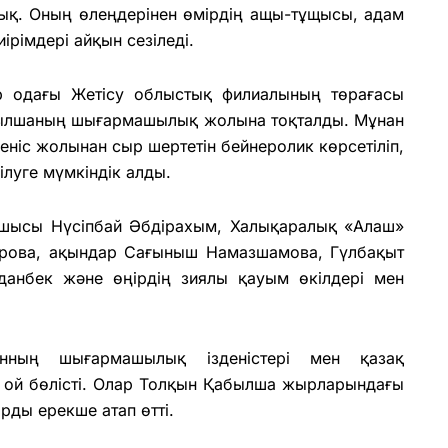
ық. Оның өлеңдерінен өмірдің ащы-тұщысы, адам
ірімдері айқын сезіледі.
р одағы Жетісу облыстық филиалының төрағасы
абылшаның шығармашылық жолына тоқталды. Мұнан
зденіс жолынан сыр шертетін бейнеролик көрсетіліп,
ілуге мүмкіндік алды.
ушысы Нүсіпбай Әбдірахым, Халықаралық «Алаш»
ірова, ақындар Сағыныш Намазшамова, Гүлбақыт
данбек және өңірдің зиялы қауым өкілдері мен
нның шығармашылық ізденістері мен қазақ
ы ой бөлісті. Олар Толқын Қабылша жырларындағы
рды ерекше атап өтті.