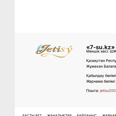
«7-su.kz»
Меншік иесі: Ш
Қазақстан Респу
Жұмахан Балапан
Қабылдау бөлімі
Жарнама бөлімі
Пошта:
jetisu20
БАСТЫ БЕТ
ЖАҢАЛЫҚТАР
БАЙЛАНЫС
ЖАРНА