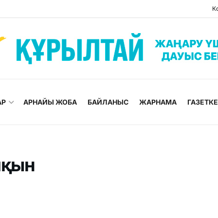
К
АР
АРНАЙЫ ЖОБА
БАЙЛАНЫС
ЖАРНАМА
ГАЗЕТК
лқын