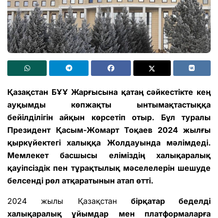
Қазақстан БҰҰ Жарғысына қатаң сәйкестікте кең
ауқымды көпжақты ынтымақтастыққа
бейілділігін айқын көрсетіп отыр. Бұл туралы
Президент Қасым-Жомарт Тоқаев 2024 жылғы
қыркүйектегі халыққа Жолдауында мәлімдеді.
Мемлекет басшысы еліміздің халықаралық
қауіпсіздік пен тұрақтылық мәселелерін шешуде
белсенді рөл атқаратынын атап өтті.
2024 жылы Қазақстан
бірқатар беделді
халықаралық ұйымдар мен платформаларға