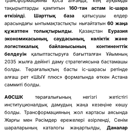
трансформацияны қоса алғанда, кең ауқымды
тақырыптарды қамтитын
160-тан астам іс-шара
өткізілді
.
Шарттық база
қатысушы елдер
арасындағы ынтымақтастықты нығайтатын
60 жаңа
құжатпен толықтырылды
. Қазақстан
Еуразия
экономикасының, саудасының, көліктік және
логистикалық байланысының континенттік
белдеуін
қалыптастыруға бағытталған Ұйымның
2035 жылға дейінгі даму стратегиясына бастамашы
болды. Төрағалықтың басты іс-шарасы ретінде
алғаш рет «ШЫҰ плюс» форматында өткен Астана
саммиті болды.
АӨСШК
төрағалығының негізгі жетістігі
институционалдық дамудың жаңа кезеңіне көшу
болды. Трансформацияның жол картасы аясында
Жарғы мен Рәсімдер ережелері әзірленді, Сенім
шараларының каталогы жаңартылды,
Даналар