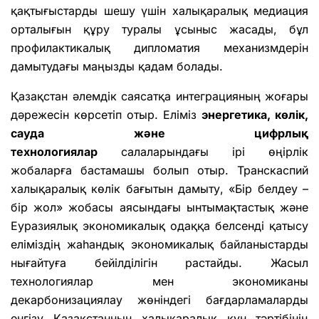
қақтығыстарды шешу үшін халықаралық медиация
орталығын құру туралы ұсыныс жасады, бұл
профилактикалық дипломатия механизмдерін
дамытудағы маңызды қадам болады.
Қазақстан әлемдік саясатқа интеграцияның жоғары
дәрежесін көрсетіп отыр. Еліміз
энергетика, көлік,
сауда және цифрлық
технологиялар
салаларындағы ірі өңірлік
жобаларға бастамашы болып отыр. Транскаспий
халықаралық көлік бағытын дамыту, «Бір белдеу –
бір жол» жобасы аясындағы ынтымақтастық және
Еуразиялық экономикалық одаққа белсенді қатысу
еліміздің жаһандық экономикалық байланыстарды
нығайтуға бейілділігін растайды. Жасыл
технологиялар мен экономиканы
декарбонизациялау жөніндегі бағдарламаларды
енгізу Қазақстанның халықаралық күн тәртібінің