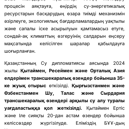
процесін аяқтауға, өңірдің су-энергетикалық
ресурстарын басқарудың өзара тиімді механизмін
әзірлеуге, экологиялық бағдарламалардың уақтылы
және сапалы іске асырылуын қамтамасыз етуге,
сондай-ақ климаттың өзгеруінің салдарын еңсеру
мақсатында келісілген шаралар қабылдауға
шоғырланған.
Қазақстанның Су дипломатиясы аясында 2024
жылы
Қытаймен, Ресеймен және Орталық Азия
елдерімен трансшекаралық өзендер бойынша 35-
ке жуық отырыс
өткізілді.
Қырғызстанмен және
Өзбекстанмен Шу, Талас және Сырдария
трансшекаралық өзендері арқылы су алу туралы
уағдаластыққа қол жеткізілді.
Қытаймен Ертіс
және Іле сияқты 20-дан астам өзендер бойынша
келіссөздер жүргізілуде. Еліміздің БҰҰ-дың