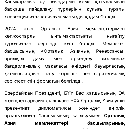
Халықаралық су ағындарын кеме қатынасынан
басқаша пайдалану түрлерінің құқығы туралы
конвенциясына қосылуы маңызды қадам болды.
2024 жыл Орталық Азия мемлекеттерімен
көпжоспарлы ынтымақтастықты нығайту
тұрғысынан серпінді жыл болды. Мемлекет
басшысының «Орталық Азияның Ренессансы:
орнықты даму мен өркендеу жолында»
бағдарламалық мақаласы өңірдегі бауырластық
қатынастардың, тату көршілік пен стратегиялық
серіктестіктің форматын белгіледі.
Әзербайжан Президенті, БҰҰ Бас хатшысының ОА
жөніндегі арнайы өкілі және БҰҰ Орталық Азия үшін
превентивті дипломатиясы жөніндегі өңірлік
орталығының басшысының қатысуымен
Орталық
Азия мемлекеттері басшыларының