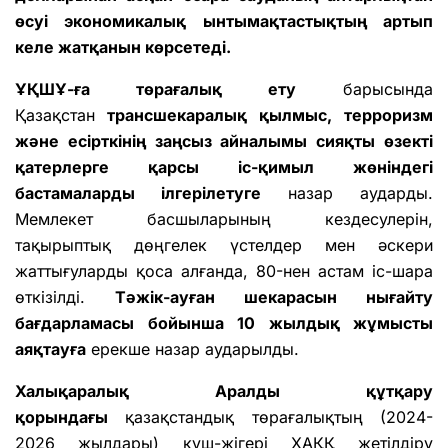
өсуі экономикалық ынтымақтастықтың артып
келе жатқанын көрсетеді.
ҰҚШҰ-ға төрағалық ету
барысында
Қазақстан
трансшекаралық қылмыс, терроризм
және есірткінің заңсыз айналымы сияқты өзекті
қатерлерге қарсы іс-қимыл жөніндегі
бастамаларды ілгерілетуге
назар аударды.
Мемлекет басшыларының кездесулерін,
тақырыптық дөңгелек үстелдер мен әскери
жаттығуларды қоса алғанда, 80-нен астам іс-шара
өткізілді.
Тәжік-ауған шекарасын нығайту
бағдарламасы бойынша 10 жылдық жұмысты
аяқтауға
ерекше назар аударылды.
Халықаралық Аралды құтқару
қорындағы
қазақстандық төрағалықтың (2024-
2026 жылдары) күш-жігері ХАҚҚ жетілдіру