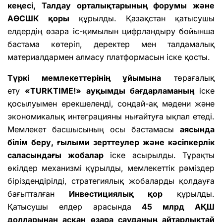
кеңесі, Талдау орталықтарының форумы және
АӨСШК қоры
құрылды. Қазақстан қатысушы
елдердің өзара іс-қимылын цифрландыру бойынша
бастама көтеріп, деректер мен талдамалық
материалдармен алмасу платформасын іске қосты.
Түркі мемлекеттерінің ұйымына
төрағалық
ету
«TURKTIME!» ауқымды бағдарламаның
іске
қосылуымен ерекшеленді, сондай-ақ мәдени және
экономикалық интеграцияны нығайтуға ықпал етеді.
Мемлекет басшысының осы бастамасы
аясында
білім беру, ғылыми зерттеулер және кәсіпкерлік
саласындағы жобалар
іске асырылды. Тұрақты
өкілдер механизмі құрылды, мемлекеттік рәміздер
біріздендірілді, стратегиялық жобаларды қолдауға
бағытталған
Инвестициялық қор
құрылды.
Қатысушы елдер арасында
45 млрд АҚШ
долларынан асқан өзара сауданың айтарлықтай