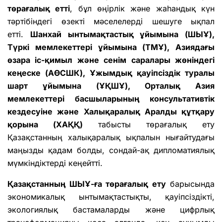
төрағалық етті
, бұл өңірлік және жаһандық күн
тәртібіндегі өзекті мәселелерді шешуге ықпал
етті.
Шанхай ынтымақтастық ұйымына (ШЫҰ),
Түркі мемлекеттері ұйымына (ТМҰ), Азиядағы
өзара іс-қимыл және сенім саралары жөніндегі
кеңеске (АӨСШК), Ұжымдық қауіпсіздік туралы
шарт ұйымына (ҰҚШҰ), Орталық Азия
мемлекеттері басшыларының консультативтік
кездесуіне және Халықаралық Аралды құтқару
қорына (ХАҚҚ)
табысты төрағалық ету
Қазақстанның халықаралық ықпалын нығайтудағы
маңызды қадам болды, сондай-ақ дипломатиялық
мүмкіндіктерді кеңейтті.
Қазақстанның ШЫҰ-ға төрағалық ету
барысында
экономикалық ынтымақтастықты, қауіпсіздікті,
экологиялық бастамаларды және цифрлық