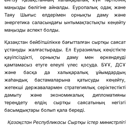
маңызды бөлігіне айналды. Еуропалық одақ және
Таяу Шығыс елдерімен орнықты даму және
энергетика саласындағы ынтымақтастықты кеңейту
маңызды аспект болды.
Қазақстан бейбітшілікке бағытталған сыртқы саясат
ұстануды жалғастырады. Ел Еуразиялық кеңістікте
қауіпсіздікті, орнықты даму мен өркендеуді
қамтамасыз етуге елеулі үлес қосуда. БҰҰ, ДСҰ
және басқа да халықаралық ұйымдардың
жаһандық бастамаларына қатысуды кеңейту,
жетекші державалармен стратегиялық серіктестікті
дамыту және экономикалық дипломатияны
тереңдету елдің сыртқы саясатының негізгі
басымдықтары болып қала береді.
Қазақстан Республикасы Сыртқы істер министрлігі