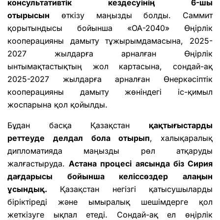
консультативтік кездесуінің 6-шы
отырысын
өткізу маңызды болды. Саммит
қорытындысы бойынша «ОА-2040» Өңірлік
кооперацияны дамыту тұжырымдамасына, 2025-
2027 жылдарға арналған Өңірлік
ынтымақтастықтың жол картасына, сондай-ақ
2025-2027 жылдарға арналған Өнеркәсіптік
кооперацияны дамыту жөніндегі іс-қимыл
жоспарына қол қойылды.
Бұдан басқа Қазақстан
қақтығыстарды
реттеуде
делдал бола отырып
, халықаралық
дипломатияда маңызды рөл атқаруды
жалғастыруда.
Астана процесі аясында біз Сирия
дағдарысы бойынша келіссөздер алаңын
ұсындық.
Қазақстан негізгі қатысушыларды
біріктіреді және ымыралық шешімдерге қол
жеткізуге ықпал етеді. Сондай-ақ ел өңірлік