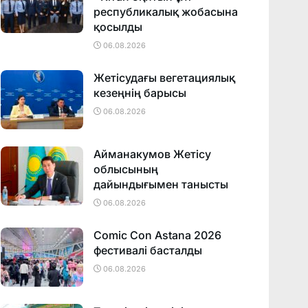
республикалық жобасына
қосылды
06.08.2026
Жетісудағы вегетациялық
кезеңнің барысы
06.08.2026
Айманакумов Жетісу
облысының
дайындығымен танысты
06.08.2026
Comic Con Astana 2026
фестивалi басталды
06.08.2026