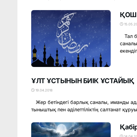
ҚОШ 
15.05.2
Тал бе
саналы
екенді
ҰЛТ ҰСТЫНЫН БИІК ҰСТАЙЫҚ
19.04.2018
Жер бетіндегі барлық саналы, иманды адам
тыныштық пен әділеттіліктің салтанат құруы
Қабі
14.04.2