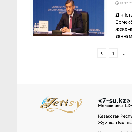
13.02.2
Дін іс
Ермекб
жекеме
заңнам
1
…
«7-su.kz»
Меншік иесі: Ш
Қазақстан Респу
Жұмахан Балапан