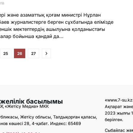
018
тері және азаматтық қоғам министрі Нұрлан
аев журналистерге берген сұхбатында елімізде
ншік мектептердің ашылуына қолданыстағы
алар бойынша қандай да...
25
26
27
 желілік басылымы
«www.7-su.kz
ЖҚ «Жетісу Медиа» МКК
Ақпарат және
2023 жылғы 1
бликасы, Жетісу облысы, Талдықорған қаласы,
берілген.
ов көшесі 28, 4-қабат. Индекс: 65469
Сыбайлас же