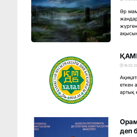
Әр мам
жандар
жүрген
ақысын
ҚАМ
16.02.2
Ақиқат
еткен 
артық 
Орам
деп 