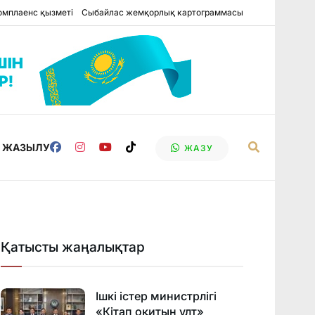
омплаенс қызметі
Сыбайлас жемқорлық картограммасы
Е ЖАЗЫЛУ
ЖАЗУ
Қатысты жаңалықтар
Ішкі істер министрлігі
«Кітап оқитын ұлт»