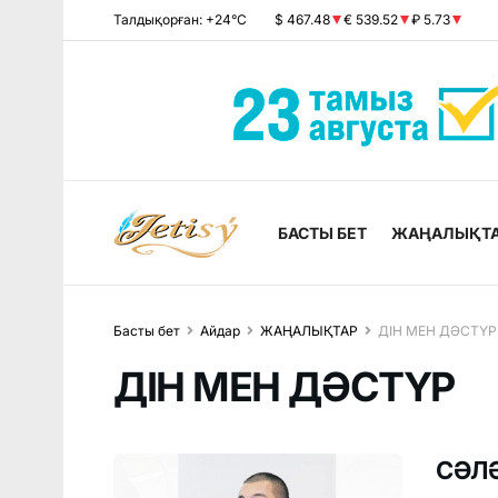
Талдықорған: +24°C
$ 467.48
€ 539.52
₽ 5.73
БАСТЫ БЕТ
ЖАҢАЛЫҚТ
Басты бет
Айдар
ЖАҢАЛЫҚТАР
ДІН МЕН ДӘСТҮР
ДІН МЕН ДӘСТҮР
СӘЛ