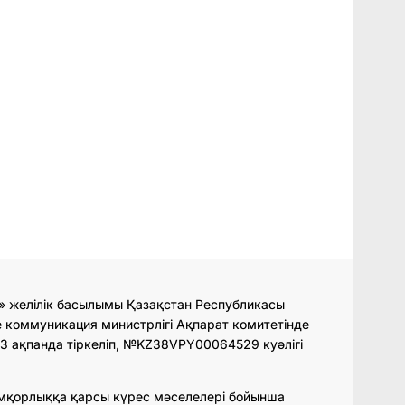
» желілік басылымы Қазақстан Республикасы
 коммуникация министрлігі Ақпарат комитетінде
3 ақпанда тіркеліп, №KZ38VPY00064529 куәлігі
мқорлыққа қарсы күрес мәселелері бойынша