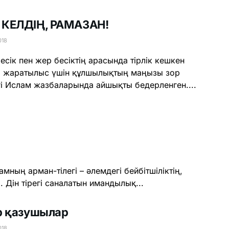
КЕЛДІҢ, РАМАЗАН!
018
сік пен жер бесіктің арасында тірлік кешкен
 жаратылыс үшін құлшылықтың маңызы зор
гі Ислам жазбаларында айшықты бедерленген....
ның арман-тілегі – әлемдегі бейбітшіліктің,
. Дін тірегі саналатын имандылық...
р қазушылар
018