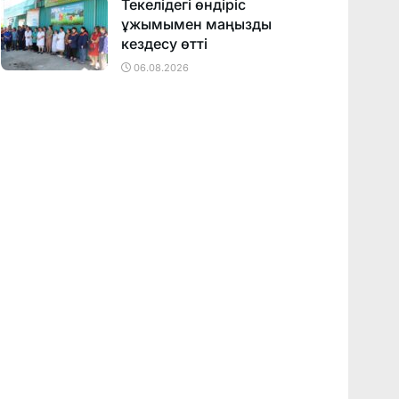
Текелідегі өндіріс
ұжымымен маңызды
кездесу өтті
06.08.2026