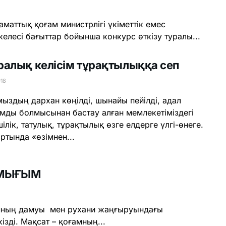
аматтық қоғам министрлігі үкіметтік емес
лесі бағыттар бойынша конкурс өткізу туралы...
ралық келісім тұрақтылыққа сеп
018
ыздың дархан көңілді, шынайы пейілді, адал
мды болмысынан бастау алған мемлекетіміздегі
шілік, татулық, тұрақтылық өзге елдерге үлгі-өнеге.
ртында «өзімнен...
 МЫҒЫМ
мның дамуы мен рухани жаңғыруындағы
ізді. Мақсат – қоғамның...