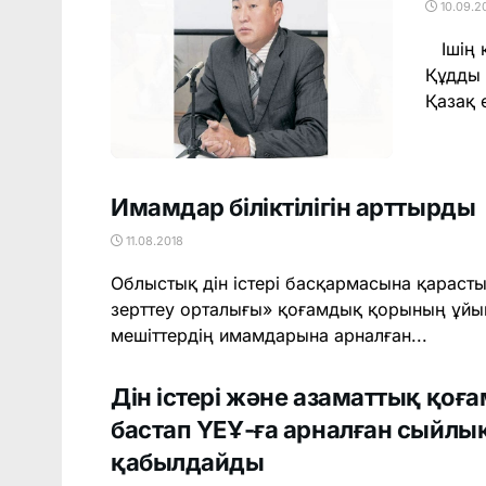
10.09.2
Ішің қ
Құдды 
Қазақ е
Имамдар біліктілігін арттырды
11.08.2018
Облыстық дін істері басқармасына қараст
зерттеу орталығы» қоғамдық қорының ұйы
мешіттердің имамдарына арналған...
Дін істері және азаматтық қоға
бастап ҮЕҰ-ға арналған сыйлы
қабылдайды