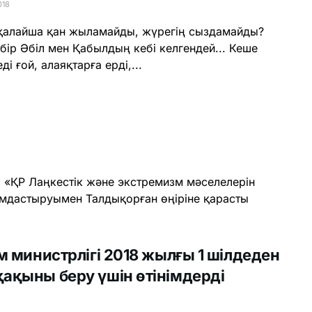
018
алайша қан жыламайды, жүрегің сыздамайды?
бір Әбіл мен Қабылдың кебі келгендей... Кеше
ді ғой, алаяқтарға ерді,...
ы «ҚР Лаңкестік және экстремизм мәселелерін
мдастыруымен Талдықорған өңіріне қарасты
м министрлігі 2018 жылғы 1 шілдеден
қақыны беру үшін өтінімдерді