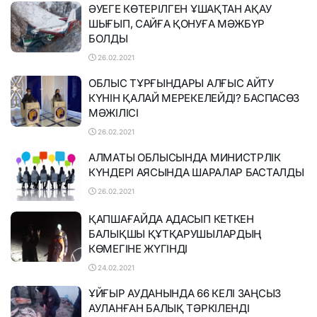
ӘУЕГЕ КӨТЕРІЛГЕН ҰШАҚТАН АҚАУ
ШЫҒЫП, САЙҒА ҚОНУҒА МӘЖБҮР
БОЛДЫ
26.02.2021
ОБЛЫС ТҰРҒЫНДАРЫ АЛҒЫС АЙТУ
КҮНІН ҚАЛАЙ МЕРЕКЕЛЕЙДІ? БАСПАСӨЗ
МӘЖІЛІСІ
26.02.2021
АЛМАТЫ ОБЛЫСЫНДА МИНИСТРЛІК
КҮНДЕРІ АЯСЫНДА ШАРАЛАР БАСТАЛДЫ
26.02.2021
ҚАПШАҒАЙДА АДАСЫП КЕТКЕН
БАЛЫҚШЫ ҚҰТҚАРУШЫЛАРДЫҢ
КӨМЕГІНЕ ЖҮГІНДІ
24.02.2021
ҰЙҒЫР АУДАНЫНДА 66 КЕЛІ ЗАҢСЫЗ
АУЛАНҒАН БАЛЫҚ ТӘРКІЛЕНДІ