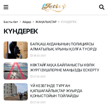
Басты бет
Айдар
ЖАҢАЛЫҚТАР
КҮНДЕРЕК
КҮНДЕРЕК
БАЛҚАШ АУДАНЫНЫҢ ПОЛИЦИЯСЫ
АЛМАТЫЛЫҚ ҰРЫНЫ ҚОЛҒА ТҮСІРДІ
28.02.2021
КӨКТАЙҒАҚҚА БАЙЛАНЫСТЫ КӨЛІК
ЖҮРГІЗУШІЛЕРІНЕ МАҢЫЗДЫ ЕСКЕРТУ
27.02.2021
ҮЙ КЕЗЕГІНДЕ ТҰРҒАН
ҚАПШАҒАЙЛЫҚТАР ЖУЫРДА
ҚОНЫСТОЙЫН ТОЙЛАЙДЫ
27.02.2021