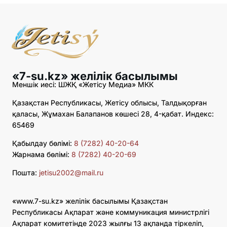
«7-su.kz» желілік басылымы
Меншік иесі: ШЖҚ «Жетісу Медиа» МКК
Қазақстан Республикасы, Жетісу облысы, Талдықорған
қаласы, Жұмахан Балапанов көшесі 28, 4-қабат. Индекс:
65469
Қабылдау бөлімі:
8 (7282) 40-20-64
Жарнама бөлімі:
8 (7282) 40-20-69
Пошта:
jetisu2002@mail.ru
«www.7-su.kz» желілік басылымы Қазақстан
Республикасы Ақпарат және коммуникация министрлігі
Ақпарат комитетінде 2023 жылғы 13 ақпанда тіркеліп,