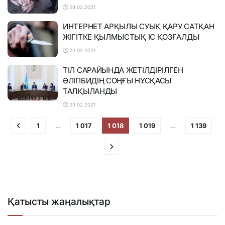
24.02.2021
ИНТЕРНЕТ АРҚЫЛЫ СУЫҚ ҚАРУ САТҚАН
ЖІГІТКЕ ҚЫЛМЫСТЫҚ ІС ҚОЗҒАЛДЫ
23.02.2021
ТІЛ САРАЙЫНДА ЖЕТІЛДІРІЛГЕН
ӘЛІПБИДІҢ СОҢҒЫ НҰСҚАСЫ
ТАЛҚЫЛАНДЫ
23.02.2021
1
…
1 017
1 018
1 019
…
1 139
Қатысты жаңалықтар