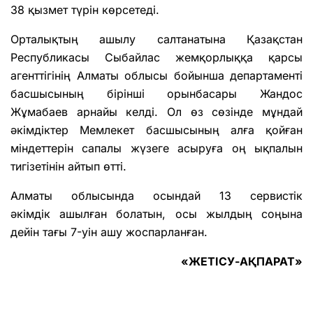
38 қызмет түрін көрсетеді.
Орталықтың ашылу салтанатына Қазақстан
Республикасы Сыбайлас жемқорлыққа қарсы
агенттігінің Алматы облысы бойынша департаменті
басшысының бірінші орынбасары Жандос
Жұмабаев арнайы келді. Ол өз сөзінде мұндай
әкімдіктер Мемлекет басшысының алға қойған
міндеттерін сапалы жүзеге асыруға оң ықпалын
тигізетінін айтып өтті.
Алматы облысында осындай 13 сервистік
әкімдік ашылған болатын, осы жылдың соңына
дейін тағы 7-уін ашу жоспарланған.
«ЖЕТІСУ-АҚПАРАТ»