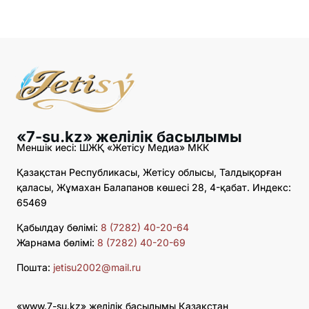
«7-su.kz» желілік басылымы
Меншік иесі: ШЖҚ «Жетісу Медиа» МКК
Қазақстан Республикасы, Жетісу облысы, Талдықорған
қаласы, Жұмахан Балапанов көшесі 28, 4-қабат. Индекс:
65469
Қабылдау бөлімі:
8 (7282) 40-20-64
Жарнама бөлімі:
8 (7282) 40-20-69
Пошта:
jetisu2002@mail.ru
«www.7-su.kz» желілік басылымы Қазақстан