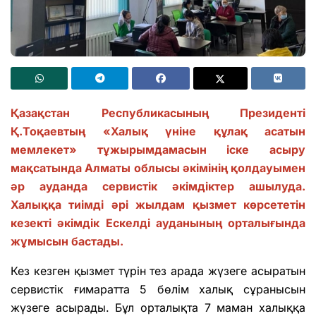
Қазақстан Республикасының Президенті
Қ.Тоқаевтың «Халық үніне құлақ асатын
мемлекет» тұжырымдамасын іске асыру
мақсатында Алматы облысы әкімінің қолдауымен
әр ауданда сервистік әкімдіктер ашылуда.
Халыққа тиімді әрі жылдам қызмет көрсететін
кезекті әкімдік Ескелді ауданының орталығында
жұмысын бастады.
Кез кезген қызмет түрін тез арада жүзеге асыратын
сервистік ғимаратта 5 бөлім халық сұранысын
жүзеге асырады. Бұл орталықта 7 маман халыққа