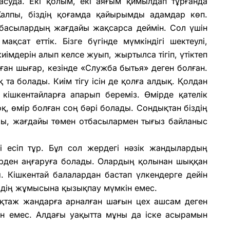
 асуда. Екі қолым, екі аяғым қимылдап тұрғанда
алпы, біздің қоғамда қайырымды адамдар көп.
басылардың жағдайы жақсарса деймін. Сол үшін
ақсат еттік. Бізге бүгінде мүмкіндігі шектеулі,
иімдерін алып келсе жуып, жыртылса тігіп, үтіктеп
ан шығар, кезінде «Служба бытья» деген болған.
қ та болады. Киім тігу ісін де қолға алдық. Қолдан
 кішкентайларға апарып береміз. Өмірде қателік
қ, өмір болған соң бәрі болады. Сондықтан біздің
лы, жағдайы төмен отбасылармен тығыз байланыс
 есіп тұр. Бұл сол жердегі нәзік жандылардың
ірден аңғаруға болады. Олардың қолынан шыққан
. Кішкентай балалардан бастап үлкендерге дейін
ілердің жұмысына қызықпау мүмкін емес.
қтаж жандарға арналған шағын цех ашсам деген
ған емес. Алдағы уақытта мұны да іске асырамын