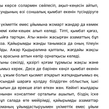
ы көрсе солармен сөйлесіп, ақыл-кеңесін айтып,
екундының өзі соншалық қымбат екенін түсіндіруге
 үкіметтік емес ұйымына жомарт жандар да көмек
немі киім-кешек алып келеді. Тіпті, қымбат қағаз,
йға тартқан. Аты-жөнін жасырған азаматтың бұл
иза. Қайырымды жанды танымаса да оның тілеуін
майды. Ажар Қыдыралина қалталы, жағдайы жақсы
 арасына алтын көпір орнатқысы келеді.
тыны секілді, қазіргі қоғам тұрмысы жақсы және
мыз керек. Десе де бәрінен көңіл қымбат екенін
тіп, ұжым болып қызмет атқарып жатқандығымыз ең
 Осындай шараға қолдау білдірген облыстық ішкі
ығын да ерекше атап өткен жөн. Кейінгі жылдары
нынан консалтинг орталығы ашылып, біздің іске
ұл салада өте мейірімді, қайырымды азаматтар
қарманың ұйымдастыруымен үкіметтік емес ұйым