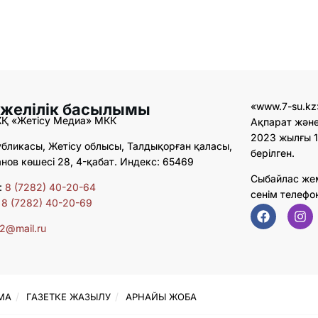
 желілік басылымы
«www.7-su.kz
ЖҚ «Жетісу Медиа» МКК
Ақпарат және
2023 жылғы 1
бликасы, Жетісу облысы, Талдықорған қаласы,
берілген.
ов көшесі 28, 4-қабат. Индекс: 65469
Сыбайлас же
:
8 (7282) 40-20-64
сенім телефо
:
8 (7282) 40-20-69
02@mail.ru
МА
ГАЗЕТКЕ ЖАЗЫЛУ
АРНАЙЫ ЖОБА