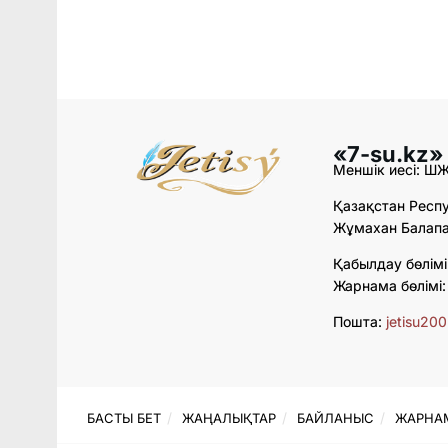
«7-su.kz»
Меншік иесі: Ш
Қазақстан Респу
Жұмахан Балапан
Қабылдау бөлімі
Жарнама бөлімі
Пошта:
jetisu20
БАСТЫ БЕТ
ЖАҢАЛЫҚТАР
БАЙЛАНЫС
ЖАРНА