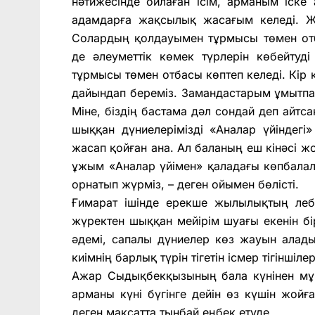
нәтижесінде ойлаған ісім, арманым іске
адамдарға жақсылық жасағым келеді. Ж
Солардың қолдауымен тұрмысы төмен от
де әлеуметтік көмек түрлерін көбейтуді м
тұрмысы төмен отбасы көптеп келеді. Кір к
дайындап береміз. Замандастарым ұмытпағ
Міне, біздің бастама дәл сондай деп айтса
шыққан дүниелерімізді «Аналар үйіндегі»
жасап қойған ана. Ал баланың еш кінәсі жо
ұжым «Аналар үйімен» қаладағы көпбала
орнатып жүрміз, – деген ойымен бөлісті.
Ғимарат ішінде ерекше жылылықтың лебі
жүректен шыққан мейірім шуағы екенін б
әдемі, сапалы дүниелер көз жауын алады
киімнің барлық түрін тігетін ісмер тігінш
Ажар Сыдықбекқызының бала күнінен мұ
арманы күні бүгінге дейін өз күшін жой
деген мақсатта тынбай еңбек етуде.