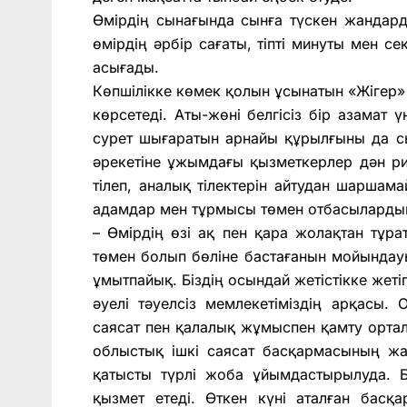
Өмірдің сынағында сынға түскен жандард
өмірдің әрбір сағаты, тіпті минуты мен с
асығады.
Көпшілікке көмек қолын ұсынатын «Жігер»
көрсетеді. Аты-жөні белгісіз бір азамат ү
сурет шығаратын арнайы құрылғыны да сы
әрекетіне ұжымдағы қызметкерлер дән р
тілеп, аналық тілектерін айтудан шарша
адамдар мен тұрмысы төмен отбасылардың
– Өмірдің өзі ақ пен қара жолақтан тұра
төмен болып бөліне бастағанын мойындауы
ұмытпайық. Біздің осындай жетістікке же
әуелі тәуелсіз мемлекетіміздің арқасы.
саясат пен қалалық жұмыспен қамту ортал
облыстық ішкі саясат басқармасының жа
қатысты түрлі жоба ұйымдастырылуда. Б
қызмет етеді. Өткен күні аталған бас