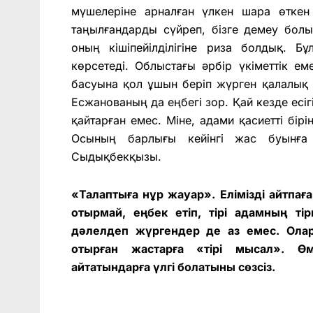
мүшелеріне арналған үлкен шара өткен
таңылғандарды сүйреп, бізге демеу болып
оның кішіпейілділігіне риза болдық. Б
көрсетеді. Облыстағы әрбір үкіметтік е
басуына қол ұшын беріп жүрген қалалы
Есжанованың да еңбегі зор. Қай кезде есіг
қайтарған емес. Міне, адами қасиетті бірі
Осының барлығы кейінгі жас буынға
Сыдықбекқызы.
«Талаптыға нұр жауар». Елімізді айтпағ
отырмай, еңбек етіп, тірі адамның т
дәлелдеп жүргендер де аз емес. Олар
отырған жастарға «тірі мысал». Ө
айтатындарға үлгі болатыны сөзсіз.