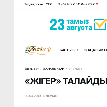
Талдықорған: +21°C
$ 469.93
€ 541.64
₽ 5.71
БАСТЫ БЕТ
ЖАҢАЛЫҚТ
Басты бет
ЖАҢАЛЫҚТАР
ӘЛЕУМЕТ
«ЖІГЕР» ТАЛАЙДЫ
09.04.2019
ӘЛЕУМЕТ