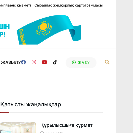
омплаенс қызметі
Сыбайлас жемқорлық картограммасы
Е ЖАЗЫЛУ
ЖАЗУ
Қатысты жаңалықтар
Құрылысшыға құрмет