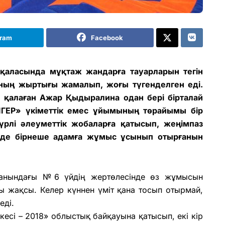
gram
Facebook
қаласында мұқтаж жандарға тауарларын тегін
ының жыртығы жамалып, жоғы түгенделген еді.
н қалаған Ажар Қыдыралина одан бері бірталай
ІГЕР» үкіметтік емес ұйымының төрайымы бір
үрлі әлеуметтік жобаларға қатысып, жеңімпаз
гінде бірнеше адамға жұмыс ұсынып отырғанын
данындағы №6 үйдің жертөлесінде өз жұмысын
сы жақсы. Келер күннен үміт қана тосып отырмай,
еді.
есі – 2018» облыстық байқауына қатысып, екі кір