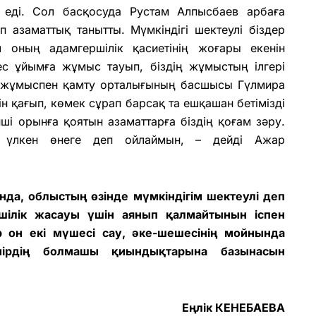
 еді. Сол басқосуда Рустам Алпысбаев арбаға
 азаматтық танытты. Мүмкіндігі шектеулі біздер
ұл оның адамгершілік қасиетінің жоғары екенін
мес ұйымға жұмыс тауып, біздің жұмыстың ілгері
қ жұмыспен қамту орталығының басшысы Гүлмира
ін қағып, көмек сұрап барсақ та ешқашан бетімізді
нші орынға қоятын азаматтарға біздің қоғам зәру.
 үлкен өнеге деп ойлаймын, – дейді Ажар
анда, облыстың өзінде мүмкіндігім шектеулі деп
іршілік жасауы үшін аянып қалмайтынын іспен
 он екі мүшесі сау, әке-шешесінің мойнында
мірдің болмашы қиындықтарына базынасын
Еңлік КЕНЕБАЕВА