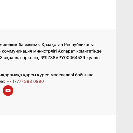
» желілік басылымы Қазақстан Республикасы
 коммуникация министрлігі Ақпарат комитетінде
3 ақпанда тіркеліп, №KZ38VPY00064529 куәлігі
мқорлыққа қарсы күрес мәселелері бойынша
ны:
+7 (777) 388 0990