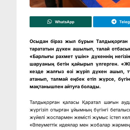
WhatsApp
Tele
Осыдан біраз жыл бұрын Талдықорған 
тарататын дүкен ашылып, талай отбас
«Барлығы рахмет үшін» дүкеннің негізі
шаруаның бетін қайырып үлгерген. «Ж
кезде жалғыз өзі жүріп дүкен ашып, т
атанып, талмай еңбек етіп жүрсе, бү
мақтанышпен айтуға болады.
Талдықорған қаласы Қаратал шағын ау
жүргізіп отырған ұйымның бүгінгі беталы
жүйелі жоспармен жемісті жұмыс істеп кел
«Әлеуметтік идеялар мен жобалар жәрмеңк