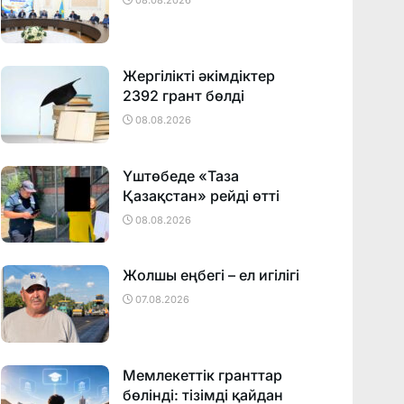
08.08.2026
Жергілікті әкімдіктер
2392 грант бөлді
08.08.2026
Үштөбеде «Таза
Қазақстан» рейді өтті
08.08.2026
Жолшы еңбегі – ел игілігі
07.08.2026
Мемлекеттік гранттар
бөлінді: тізімді қайдан