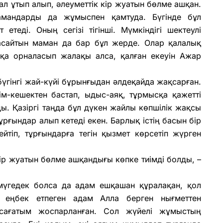
ал ұтып алып, әлеуметтік кір жуатын бөлме ашқан.
мамандарды да жұмыспен қамтуда. Бүгінде бұл
теді. Оның сегізі тігінші. Мүмкіндігі шектеулі
асайтын маман да бар бұл жерде. Олар қалалық
қа орналасып жалақы алса, қалған екеуін Ажар
бүгінгі жай-күйі бұрынғыдан әлдеқайда жақсарған.
ім-кешектен бастап, ыдыс-аяқ, тұрмысқа қажетті
ы. Қазіргі таңда бұл дүкен жайлы көпшілік жақсы
тұрғындар алып кетеді екен. Барлық істің басын бір
йтіп, тұрғындарға тегін қызмет көрсетіп жүрген
ір жуатын бөлме ашқандығы көпке тиімді болды, –
мүгедек болса да адам ешқашан құралақан, қол
 еңбек етпеген адам Алла берген нығметтен
 сағатым жоспарланған. Сол жүйелі жұмыстың