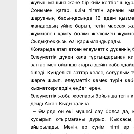
жуғыш машина және бір киім кептіргіш құр
Сонымен қатар, киім тігетін арнайы 
шаруаның басы-қасында 16 адам қызмет е
жандардың үйіне барып, тегін массаж ж
жұмыспен қамту бөлімі желісімен жұмыс
Сыдықбекқызы өзі қаржыландырады.
Жоғарыда атап өткен әлеуметтік дүкеннің 
Әлеуметтік дүкен қала тұрғындарынан ки
заттар мен ойыншықтарға дейін қабылдайд
біледі. Күнделікті заттар келсе, соғұрлым 
жерге жиып, әлеуметтік көмек түрін көбе
қызметкерлердің еңбегі ерен.
Әлеуметтік жоба жоспары бойынша тегін к
дейді Ажар Қыдыралина.
– Өмірде он екі мүшесі сау болса да, 
қусырып отырмағаны дұрыс. Қысқасы,
айырылады. Менің әр күнім, тіпті әр