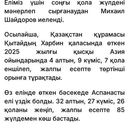
Еліміз үшін соңғы қола жүлдені
мәнерлеп сырғанаудан Михаил
Шайдоров иеленді.
Осылайша, Қазақстан құрамасы
Қытайдың Харбин қаласында өткен
2025 жылғы қысқы Азия
ойындарында 4 алтын, 9 күміс, 7 қола
еншілеп, жалпы есепте төртінші
орынға тұрақтады.
Өз елінде өткен бәсекеде Аспанасты
елі үздік болды. 32 алтын, 27 күміс, 26
қоланы жеңіп, жалпы есепте 85
жүлдемен көш бастады.