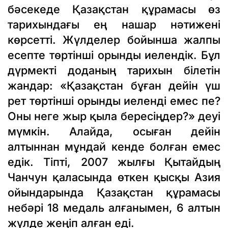
бәсекеде Қазақстан құрамасы өз
тарихындағы ең нашар нәтижені
көрсетті. Жүлделер бойынша жалпы
есепте төртінші орынды иелендік. Бұл
дүрмекті доданың тарихын білетін
жандар: «Қазақстан бұған дейін үш
рет төртінші орынды иеленді емес пе?
Оны неге жыр қыла бересіңдер?» деуі
мүмкін. Алайда, осыған дейін
алтыннан мұндай кенде болған емес
едік. Тіпті, 2007 жылғы Қытайдың
Чанчун қаласында өткен қысқы Азия
ойындарында Қазақстан құрамасы
небәрі 18 медаль алғанымен, 6 алтын
жүлде жеңіп алған еді.