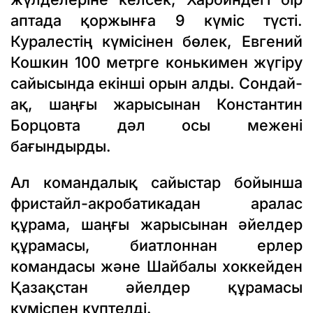
аптада қоржынға 9 күміс түсті.
Куралестің күмісінен бөлек, Евгений
Кошкин 100 метрге конькимен жүгіру
сайысында екінші орын алды. Сондай-
ақ, шаңғы жарысынан Константин
Борцовта дәл осы межені
бағындырды.
Ал командалық сайыстар бойынша
фристайл-акробатикадан аралас
құрама, шаңғы жарысынан әйелдер
құрамасы, биатлоннан ерлер
командасы және Шайбалы хоккейден
Қазақстан әйелдер құрамасы
күміспен күптелді.