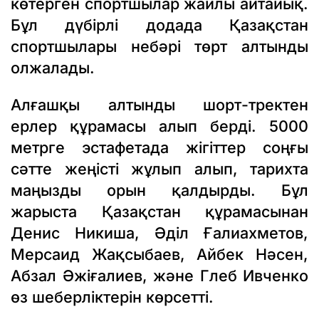
көтерген спортшылар жайлы айтайық.
Бұл дүбірлі додада Қазақстан
спортшылары небәрі төрт алтынды
олжалады.
Алғашқы алтынды шорт-тректен
ерлер құрамасы алып берді. 5000
метрге эстафетада жігіттер соңғы
сәтте жеңісті жұлып алып, тарихта
маңызды орын қалдырды. Бұл
жарыста Қазақстан құрамасынан
Денис Никиша, Әділ Ғалиахметов,
Мерсаид Жақсыбаев, Айбек Нәсен,
Абзал Әжіғалиев, және Глеб Ивченко
өз шеберліктерін көрсетті.