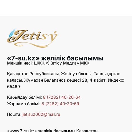
«7-su.kz» желілік басылымы
Меншік иесі: ШЖҚ «Жетісу Медиа» МКК
Қазақстан Республикасы, Жетісу облысы, Талдықорған
қаласы, Жұмахан Балапанов көшесі 28, 4-қабат. Индекс:
65469
Қабылдау бөлімі:
8 (7282) 40-20-64
Жарнама бөлімі:
8 (7282) 40-20-69
Пошта:
jetisu2002@mail.ru
«www.7-su.kz» желілік басылымы Қазақстан