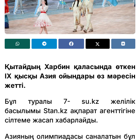
Қытайдың Харбин қаласында өткен
IX қысқы Азия ойындары өз мәресін
жетті.
Бұл туралы 7- su.kz желілік
басылымы
Stan.kz
ақпарат агенттігіне
сілтеме жасап хабарлайды.
Азияның олимпиадасы саналатын бұл