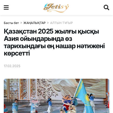
Басты бет
ЖАҢАЛЫҚТАР
АЛТЫН ТҰҒЫР
Қазақстан 2025 жылғы қысқы
Азия ойындарында өз
тарихындағы ең нашар нәтижені
көрсетті
17.02.2025