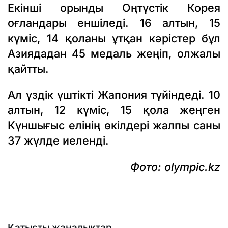
Екінші орынды Оңтүстік Корея
оғландары еншіледі. 16 алтын, 15
күміс, 14 қоланы ұтқан кәрістер бұл
Азиядадан 45 медаль жеңіп, олжалы
қайтты.
Ал үздік үштікті Жапония түйіндеді. 10
алтын, 12 күміс, 15 қола жеңген
Күншығыс елінің өкілдері жалпы саны
37 жүлде иеленді.
Фото: olympic.kz
Қатысты жаңалықтар