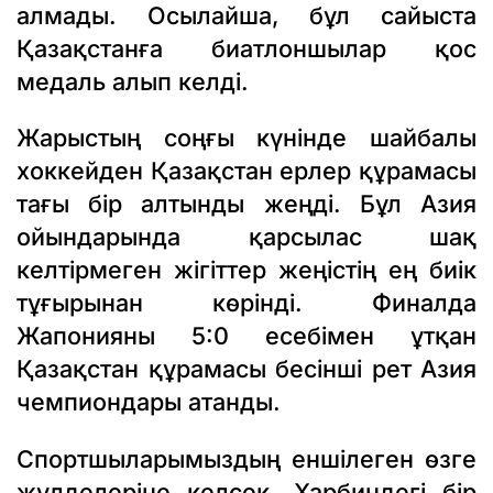
алмады. Осылайша, бұл сайыста
Қазақстанға биатлоншылар қос
медаль алып келді.
Жарыстың соңғы күнінде шайбалы
хоккейден Қазақстан ерлер құрамасы
тағы бір алтынды жеңді. Бұл Азия
ойындарында қарсылас шақ
келтірмеген жігіттер жеңістің ең биік
тұғырынан көрінді. Финалда
Жапонияны 5:0 есебімен ұтқан
Қазақстан құрамасы бесінші рет Азия
чемпиондары атанды.
Спортшыларымыздың еншілеген өзге
жүлделеріне келсек, Харбиндегі бір