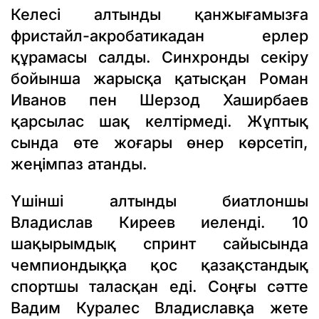
Келесі алтынды қанжығамызға
фристайл-акробатикадан ерлер
құрамасы салды. Синхронды секіру
бойынша жарысқа қатысқан Роман
Иванов пен Шерзод Хаширбаев
қарсылас шақ келтірмеді. Жұптық
сында өте жоғары өнер көрсетіп,
жеңімпаз атанды.
Үшінші алтынды биатлоншы
Владислав Киреев иеленді. 10
шақырымдық спринт сайысында
чемпиондыққа қос қазақстандық
спортшы таласқан еді. Соңғы сәтте
Вадим Куралес Владиславқа жете