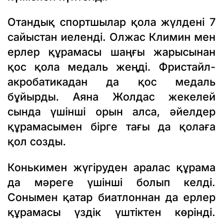
Отандық спортшылар қола жүлдені 7
сайыстан иеленді. Олжас Климин мен
ерлер құрамасы шаңғы жарысынан
қос қола медаль жеңді. Фристайл-
акробатикадан да қос медаль
бұйырды. Аяна Жолдас жекелей
сында үшінші орын алса, әйелдер
құрамасымен бірге тағы да қолаға
қол созды.
Конькимен жүгіруден аралас құрама
да мәреге үшінші болып келді.
Сонымен қатар биатлоннан да ерлер
құрамасы үздік үштіктен көрінді.