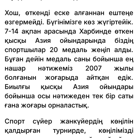
Хош, өткенді еске алғаннан ештеңе
өзгермейді. Бүгінімізге көз жүгіртейік.
7-14 ақпан арасында Харбинде өткен
қысқы Азия ойындарында біздің
спортшылар 20 медаль жеңіп алды.
Бұған дейін медаль саны бойынша ең
нашар нәтижеміз 2007 жылы
болғанын жоғарыда айтқан едік.
Биылғы қысқы Азия ойындары
бойынша осы нәтижеден тек бір саты
ғана жоғары орналастық.
Спорт сүйер жанкүйердің көңілін
қалдырған турнирде, көңілімізді