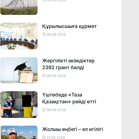
08.08.2026
Құрылысшыға құрмет
08.08.2026
Жергілікті әкімдіктер
2392 грант бөлді
08.08.2026
Үштөбеде «Таза
Қазақстан» рейді өтті
08.08.2026
Жолшы еңбегі – ел игілігі
07.08.2026