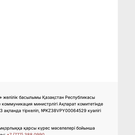
» желілік басылымы Қазақстан Республикасы
 коммуникация министрлігі Ақпарат комитетінде
3 ақпанда тіркеліп, №KZ38VPY00064529 куәлігі
мқорлыққа қарсы күрес мәселелері бойынша
ны:
+7 (777) 388 0990