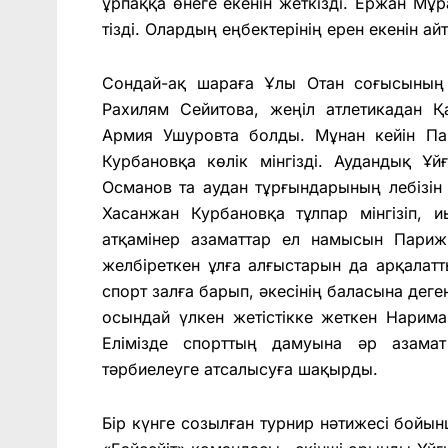
ұрпаққа өнеге екенін жеткізді. Ержан Мұ
тізді. Олардың еңбектерінің ерен екенін айт
Сондай-ақ шараға Ұлы Отан соғысының 
Рахилям Сейитова,
жеңіл атлетикадан 
Армия Ушуровта болды. Мұнан кейін П
Курбановқа көлік мінгізді. Аудандық Ұ
Османов та аудан тұрғындарының лебізін
Хасанжан Курбановқа тұлпар мінгізіп, 
атқамінер азаматтар ел намысын Париж
желбіреткен ұлға алғыстарын да арқалат
спорт залға барып, әкесінің баласына дег
осындай үлкен жетістікке жеткен Нарима
Елімізде спорттың дамуына әр азама
тәрбиелеуге атсалысуға шақырды.
Бір күнге созылған турнир нәтижесі бойын