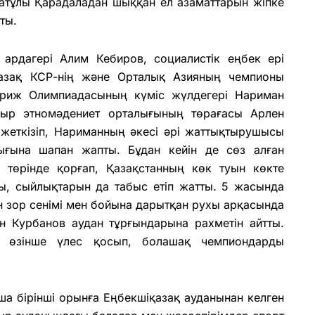
ратұлы Қарадаладан шыққан ел азаматтарын жіпке
ты.
ардагері Алим Кебиров, социалистік еңбек ері
Қазақ КСР-нің және Орталық Азияның чемпионы
ариж Олимпиадасының күміс жүлдегері Нариман
йғыр этномәдениет орталығының төрағасы Арлен
 жеткізіп, Нариманның әкесі әрі жаттықтырушысы
иығына шапан жапты. Бұдан кейін де сөз алған
 төрінде қорғап, Қазақстанның көк туын көкте
ты, сыйлықтарын да табыс етіп жатты. 5 жасында
ен зор сенімі мен бойына дарытқан рухы арқасында
н Курбанов аудан тұрғындарына рахметін айтты.
т өзінше үлес қосып, болашақ чемпиондарды
ша бірінші орынға Еңбекшіқазақ ауданынан келген