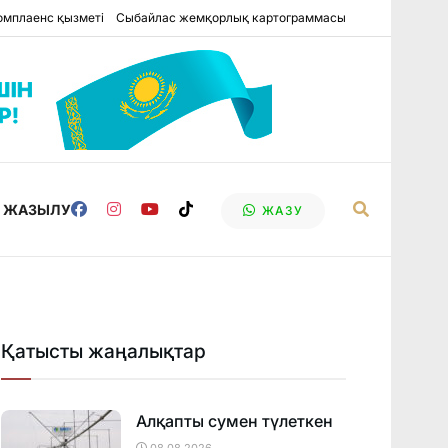
омплаенс қызметі
Сыбайлас жемқорлық картограммасы
Е ЖАЗЫЛУ
ЖАЗУ
Қатысты жаңалықтар
Алқапты сумен түлеткен