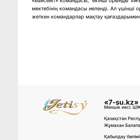
«Байсейіт» командасы, екінші орынды Ұйғ
мектебінің командасы иеленді. Ал үшінші 
жеткен командарлар мақтау қағаздарымен
«7-su.kz»
Меншік иесі: Ш
Қазақстан Респу
Жұмахан Балапан
Қабылдау бөлімі