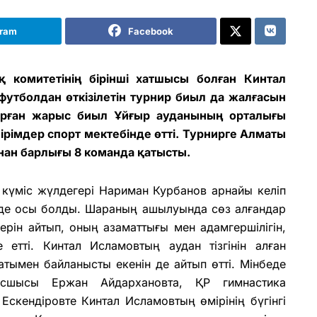
gram
Facebook
 комитетінің бірінші хатшысы болған Кинтал
утболдан өткізілетін турнир биыл да жалғасын
тырған жарыс биыл Ұйғыр ауданының орталығы
імдер спорт мектебінде өтті. Турнирге Алматы
ан барлығы 8 команда қатысты.
күміс жүлдегері Нариман Курбанов арнайы келіп
і де осы болды. Шараның ашылуында сөз алғандар
рін айтып, оның азаматтығы мен адамгершілігін,
етті. Кинтал Исламовтың аудан тізгінін алған
атымен байланысты екенін де айтып өтті. Мінбеде
асшысы Ержан Айдархановта, ҚР гимнастика
скендіровте Кинтал Исламовтың өмірінің бүгінгі