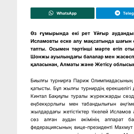
WhatsApp
Tele
Өз ғұмырында екі рет Ұйғыр аудандық
Исламовты еске алу мақсатында шағын ф
тапты. Осымен төртінші мәрте өтіп о
Шонжы ауылындағы балалар мен жасөспір
қаласынан, Алматы және Жетісу облысын
Биылғы турнирға Париж Олимпиадасының 
қатысты. Бұл жылғы турнирдің ерекшеліг
Кинтал Бақиұлы туралы жүрекжарды сөзде
еңбекқорлығы мен табандылығын әңгіме 
жылдардағы жетістіктер тікелей Исламов 
сөз алған аудан әкімінің аппарат б
федерациясының вице-президенті Махмут Е