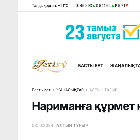
Талдықорған: +21°C
$ 469.93
€ 541.64
₽ 5.71
БАСТЫ БЕТ
ЖАҢАЛЫҚТ
Басты бет
ЖАҢАЛЫҚТАР
АЛТЫН ТҰҒЫР
Нариманға құрмет 
08.10.2024
АЛТЫН ТҰҒЫР