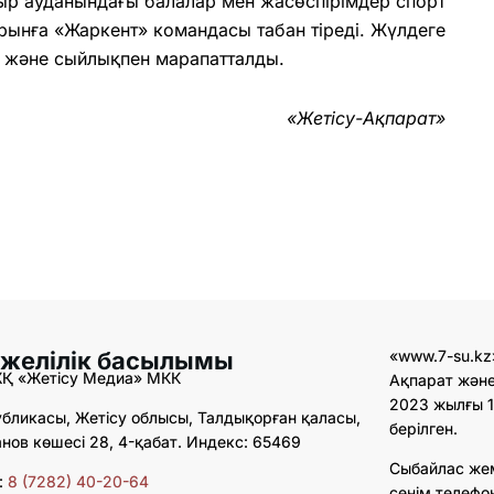
ыр ауданындағы балалар мен жасөспірімдер спорт
орынға «Жаркент» командасы табан тіреді. Жүлдеге
 және сыйлықпен марапатталды.
«Жетісу-Ақпарат»
 желілік басылымы
«www.7-su.kz
ЖҚ «Жетісу Медиа» МКК
Ақпарат және
2023 жылғы 1
бликасы, Жетісу облысы, Талдықорған қаласы,
берілген.
ов көшесі 28, 4-қабат. Индекс: 65469
Сыбайлас же
:
8 (7282) 40-20-64
сенім телефо