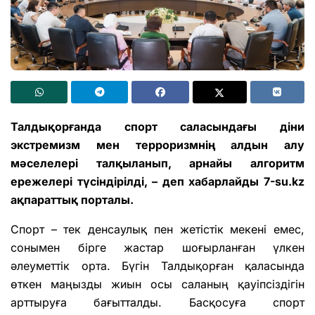
Талдықорғанда спорт саласындағы діни
экстремизм мен терроризмнің алдын алу
мәселелері талқыланып, арнайы алгоритм
ережелері түсіндірілді, – деп хабарлайды 7-su.kz
ақпараттық порталы.
Спорт – тек денсаулық пен жетістік мекені емес,
сонымен бірге жастар шоғырланған үлкен
әлеуметтік орта. Бүгін Талдықорған қаласында
өткен маңызды жиын осы саланың қауіпсіздігін
арттыруға бағытталды. Басқосуға спорт