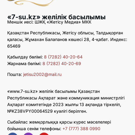
«7-su.kz» желілік басылымы
Меншік иесі: ШЖҚ «Жетісу Медиа» МКК
Қазақстан Республикасы, Жетісу облысы, Талдықорған
қаласы, Жұмахан Балапанов көшесі 28, 4-қабат. Индекс:
65469
Қабылдау бөлімі:
8 (7282) 40-20-64
Жарнама бөлімі:
8 (7282) 40-20-69
Пошта:
jetisu2002@mail.ru
«www.7-su.kz» желілік басылымы Қазақстан
Республикасы Ақпарат және коммуникация министрлігі
Ақпарат комитетінде 2023 жылғы 13 ақпанда тіркеліп,
№KZ38VPY00064529 куәлігі берілген.
Сыбайлас жемқорлыққа қарсы күрес мәселелері
бойынша сенім телефоны:
+7 (777) 388 0990