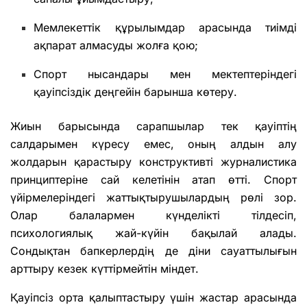
Мемлекеттік құрылымдар арасында тиімді
ақпарат алмасуды жолға қою;
Спорт нысандары мен мектептеріндегі
қауіпсіздік деңгейін барынша көтеру.
Жиын барысында сарапшылар тек қауіптің
салдарымен күресу емес, оның алдын алу
жолдарын қарастыру конструктивті журналистика
принциптеріне сай келетінін атап өтті. Спорт
үйірмелеріндегі жаттықтырушылардың рөлі зор.
Олар балалармен күнделікті тілдесіп,
психологиялық жай-күйін бақылай алады.
Сондықтан бапкерлердің де діни сауаттылығын
арттыру кезек күттірмейтін міндет.
Қауіпсіз орта қалыптастыру үшін жастар арасында