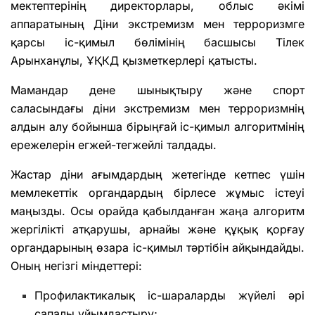
мектептерінің директорлары, облыс әкімі
аппаратының Діни экстремизм мен терроризмге
қарсы іс-қимыл бөлімінің басшысы Тілек
Арынханұлы, ҰҚКД қызметкерлері қатысты.
Мамандар дене шынықтыру және спорт
саласындағы діни экстремизм мен терроризмнің
алдын алу бойынша бірыңғай іс-қимыл алгоритмінің
ережелерін егжей-тегжейлі талдады.
Жастар діни ағымдардың жетегінде кетпес үшін
мемлекеттік органдардың бірлесе жұмыс істеуі
маңызды. Осы орайда қабылданған жаңа алгоритм
жергілікті атқарушы, арнайы және құқық қорғау
органдарының өзара іс-қимыл тәртібін айқындайды.
Оның негізгі міндеттері:
Профилактикалық іс-шараларды жүйелі әрі
сапалы ұйымдастыру;