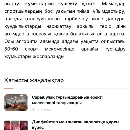
ағарту жұмыстарын күшейту қажет. Мамандар
спортшылардың бос уақытын тиімді ұйымдастыру,
оларды отансүйгіштікке тәрбиелеу және дәстүрлі
құндылықтарды насихаттау арқылы теріс діни
ағымдарға тосқауыл қоюға болатынын алға тартты.
Осы алгоритм аясында алдағы уақытта облыстағы
50-60 спорт мекемесінде арнайы түсіндіру
жұмыстары жоспарланды.
Қатысты жаңалықтар
Сарыбұлақ тұрғындарының өзекті
мәселелері талқыланды
07.08.2026
Дипфейктер мен жалған ақпаратқа қарсы
күрес