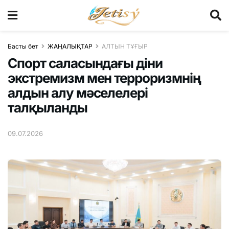
Басты бет
ЖАҢАЛЫҚТАР
АЛТЫН ТҰҒЫР
Спорт саласындағы діни
экстремизм мен терроризмнің
алдын алу мәселелері
талқыланды
09.07.2026