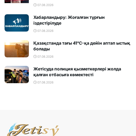
07.08.2026
Хабарландыру: Жоғалған тұрғын
іздестірілуде
07.08.2026
Қазақстанда тағы 41°C-қа дейін аптап ыстық
болады
07.08.2026
Жетісуда полиция қызметкерлері жолда
қалған отбасыға көмектесті
07.08.2026