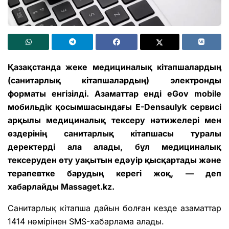
Қазақстанда жеке медициналық кітапшалардың
(санитарлық кітапшалардың) электронды
форматы енгізілді. Азаматтар енді eGov mobile
мобильдік қосымшасындағы E-Densaulyk сервисі
арқылы медициналық тексеру нәтижелері мен
өздерінің санитарлық кітапшасы туралы
деректерді ала алады, бұл медициналық
тексеруден өту уақытын едәуір қысқартады және
терапевтке барудың керегі жоқ, — деп
хабарлайды
Massaget.kz
.
Санитарлық кітапша дайын болған кезде азаматтар
1414 нөмірінен SMS-хабарлама алады.