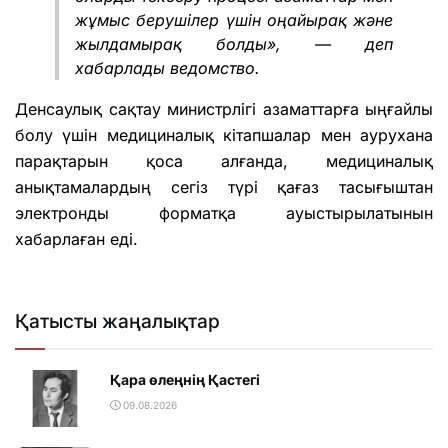
жұмыс берушілер үшін оңайырақ және
жылдамырақ болды», — деп
хабарлады ведомство.
Денсаулық сақтау министрлігі азаматтарға ыңғайлы
болу үшін медициналық кітапшалар мен аурухана
парақтарын қоса алғанда, медициналық
анықтамалардың сегіз түрі қағаз тасығыштан
электронды форматқа ауыстырылатынын
хабарлаған еді.
Қатысты жаңалықтар
Қара өлеңнің Қастегі
09.08.2026