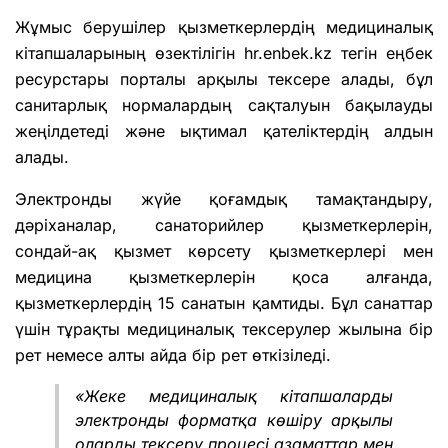
Жұмыс берушілер қызметкерлердің медициналық
кітапшаларының өзектілігін hr.enbek.kz тегін еңбек
ресурстары порталы арқылы тексере алады, бұл
санитарлық нормалардың сақталуын бақылауды
жеңілдетеді және ықтимал қателіктердің алдын
алады.
Электронды жүйе қоғамдық тамақтандыру,
дәріханалар, санаторийлер қызметкерлерін,
сондай-ақ қызмет көрсету қызметкерлері мен
медицина қызметкерлерін қоса алғанда,
қызметкерлердің 15 санатын қамтиды. Бұл санаттар
үшін тұрақты медициналық тексерулер жылына бір
рет немесе алты айда бір рет өткізіледі.
«Жеке медициналық кітапшаларды
электронды форматқа көшіру арқылы
оларды тексеру процесі азаматтар мен