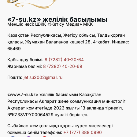
«7-su.kz» желілік басылымы
Меншік иесі: ШЖҚ «Жетісу Медиа» МКК
Қазақстан Республикасы, Жетісу облысы, Талдықорған
қаласы, Жұмахан Балапанов көшесі 28, 4-қабат. Индекс:
65469
Қабылдау бөлімі:
8 (7282) 40-20-64
Жарнама бөлімі:
8 (7282) 40-20-69
Пошта:
jetisu2002@mail.ru
«www.7-su.kz» желілік басылымы Қазақстан
Республикасы Ақпарат және коммуникация министрлігі
Ақпарат комитетінде 2023 жылғы 13 ақпанда тіркеліп,
№KZ38VPY00064529 куәлігі берілген.
Сыбайлас жемқорлыққа қарсы күрес мәселелері
бойынша сенім телефоны:
+7 (777) 388 0990