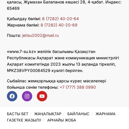
қаласы, Жұмахан Балапанов көшесі 28, 4-қабат. Индекс:
65469
Қабылдау бөлімі:
8 (7282) 40-20-64
Жарнама бөлімі:
8 (7282) 40-20-69
Пошта:
jetisu2002@mail.ru
«www.7-su.kz» желілік басылымы Қазақстан
Республикасы Ақпарат және коммуникация министрлігі
Ақпарат комитетінде 2023 жылғы 13 ақпанда тіркеліп,
№KZ38VPY00064529 куәлігі берілген.
Сыбайлас жемқорлыққа қарсы күрес мәселелері
бойынша сенім телефоны:
+7 (777) 388 0990
БАСТЫ БЕТ
ЖАҢАЛЫҚТАР
БАЙЛАНЫС
ЖАРНАМА
ГАЗЕТКЕ ЖАЗЫЛУ
АРНАЙЫ ЖОБА