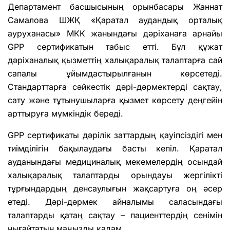
Департамент басшысының орынбасары Жаннат
Самалова ШЖҚ «Қаратал аудандық орталық
ауруханасы» МКК жанындағы дәріханаға арнайы
GPP сертификатын табыс етті. Бұл құжат
дәріханалық қызметтің халықаралық талаптарға сай
сапалы ұйымдастырылғанын көрсетеді.
Стандарттарға сәйкестік дәрі-дәрмектерді сақтау,
сату және тұтынушыларға қызмет көрсету деңгейін
арттыруға мүмкіндік береді.
GPP сертификаты дәрілік заттардың қауіпсіздігі мен
тиімділігін бақылаудағы басты кепіл. Қаратал
ауданындағы медициналық мекемелердің осындай
халықаралық талаптарды орындауы жергілікті
тұрғындардың денсаулығын жақсартуға оң әсер
етеді. Дәрі-дәрмек айналымы саласындағы
талаптарды қатаң сақтау – пациенттердің сенімін
нығайтатын маңызды қадам.