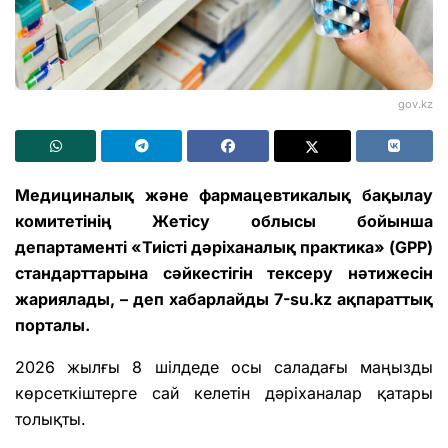
gov.kz
Медициналық және фармацевтикалық бақылау
комитетінің Жетісу облысы бойынша
департаменті «Тиісті дәріханалық практика» (GPP)
стандарттарына сәйкестігін тексеру нәтижесін
жариялады, – деп хабарлайды 7-su.kz ақпараттық
порталы.
2026 жылғы 8 шілдеде осы саладағы маңызды
көрсеткіштерге сай келетін дәріханалар қатары
толықты.