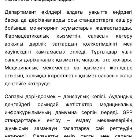
Департамент өкілдері алдағы уақытта өңірдегі
басқа да дәріханаларды осы стандарттарға көшіру
бойынша мониторинг жұмыстарын жалғастырады.
Фармацевтикалық қызметтің сапасын көтеру
арқылы дәрілік заттардың қолжетімділігі мен
қауіпсіздігі қамтамасыз етіледі. Тұрғындар үшін
сапалы дәріханалық қызметтің маңызы өте жоғары.
Медициналық мекемелер өз қызметін жетілдіре
отырып, халыққа көрсетілетін қызмет сапасын жаңа
деңгейге көтеруде.
Сапалы дәрі-дәрмек – денсаулық кепілі. Аудандық
деңгейдегі осындай жетістіктер медициналық
инфрақұрылымның дамуына серпін береді. GPP
стандарттарын енгізу – емдеу мекемелерінің
жұмысын заманауи талаптарға сай реттеудің
нәтижесі. Салауатты өмір салты мен сапалы