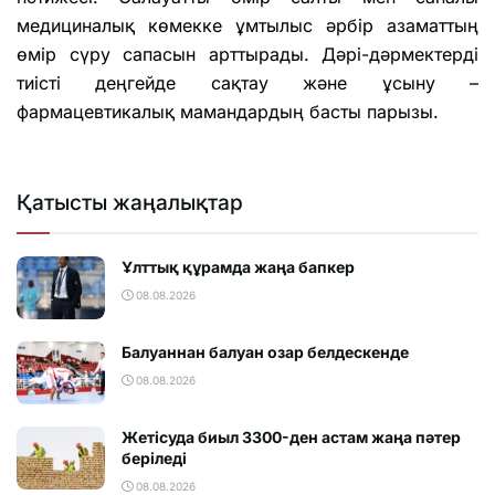
медициналық көмекке ұмтылыс әрбір азаматтың
өмір сүру сапасын арттырады. Дәрі-дәрмектерді
тиісті деңгейде сақтау және ұсыну –
фармацевтикалық мамандардың басты парызы.
Қатысты жаңалықтар
Ұлттық құрамда жаңа бапкер
08.08.2026
Балуаннан балуан озар белдескенде
08.08.2026
Жетісуда биыл 3300-ден астам жаңа пәтер
беріледі
08.08.2026