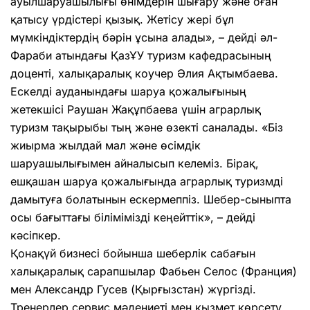
ауылшаруашылығы өнімдерін шығару және оған
қатысу үрдістері қызық. Жетісу жері бұл
мүмкіндіктердің бәрін ұсына алады», – дейді әл-
Фараби атындағы ҚазҰУ туризм кафедрасының
доценті, халықаралық коучер Әлия Ақтымбаева.
Ескелді ауданындағы шаруа қожалығының
жетекшісі Раушан Жақұпбаева үшін аграрлық
туризм тақырыбы тың және өзекті саналады. «Біз
жиырма жылдай мал және өсімдік
шаруашылығымен айналысып келеміз. Бірақ,
ешқашан шаруа қожалығында аграрлық туризмді
дамытуға болатынын ескермеппіз. Шебер-сыныпта
осы бағыттағы білімімізді кеңейттік», – дейді
кәсіпкер.
Қонақүй бизнесі бойынша шеберлік сабағын
халықаралық сарапшылар Фабьен Селос (Франция)
мен Александр Гусев (Қырғызстан) жүргізді.
Тренерлер сервис мәдениеті мен қызмет көрсету