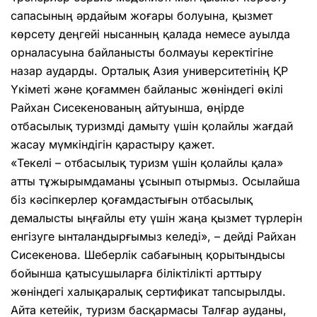
сапасының әрдайым жоғары болуына, қызмет
көрсету деңгейі нысанның қалада немесе ауылда
орналасуына байланысты болмауы керектігіне
назар аударды. Орталық Азия университетінің ҚР
Үкіметі және қоғаммен байланыс жөніндегі өкілі
Райхан Сисекенованың айтуынша, өңірде
отбасылық туризмді дамыту үшін қолайлы жағдай
жасау мүмкіндігін қарастыру қажет.
«Текелі – отбасылық туризм үшін қолайлы қала»
атты тұжырымдаманы ұсынып отырмыз. Осылайша
біз кәсіпкерлер қоғамдастығын отбасылық
демалысты ыңғайлы ету үшін жаңа қызмет түрлерін
енгізуге ынталандырғымыз келеді», – дейді Райхан
Сисекенова. Шеберлік сабағының қорытындысы
бойынша қатысушыларға біліктілікті арттыру
жөніндегі халықаралық сертификат тапсырылды.
Айта кетейік, туризм басқармасы Талғар ауданы,