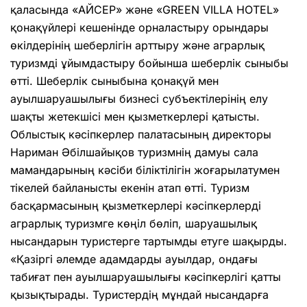
қаласында «АЙСЕР» және «GREEN VILLA HOTEL»
қонақүйлері кешенінде орналастыру орындары
өкілдерінің шеберлігін арттыру және аграрлық
туризмді ұйымдастыру бойынша шеберлік сыныбы
өтті. Шеберлік сыныбына қонақүй мен
ауылшаруашылығы бизнесі субъектілерінің елу
шақты жетекшісі мен қызметкерлері қатысты.
Облыстық кәсіпкерлер палатасының директоры
Нариман Әбілшайықов туризмнің дамуы сала
мамандарының кәсіби біліктілігін жоғарылатумен
тікелей байланысты екенін атап өтті. Туризм
басқармасының қызметкерлері кәсіпкерлерді
аграрлық туризмге көңіл бөліп, шаруашылық
нысандарын туристерге тартымды етуге шақырды.
«Қазіргі әлемде адамдарды ауылдар, ондағы
табиғат пен ауылшаруашылығы кәсіпкерлігі қатты
қызықтырады. Туристердің мұндай нысандарға