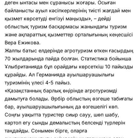
деген ынтасы мен сұранысы жоғары. Осыған
байланысты ауыл кәсіпкерлерінің тиісті жағдай мен
қызмет көрсетуді енгізуі маңызды», – дейді
облыстық туризм басқармасы жанындағы туризм
және ақпараттық қызметтер орталығының кеңесшісі
Вера Ежикова.
Жалпы батыс елдерінде агротуризм өткен ғасырдың
70 жылдарында пайда болған. Статистика бойынша
Ұлыбританияда бұл орайдағы көрсеткіш 10 пайызды
құрайды. Ал Германияда ауылшаруашылығы
туризмінің үлесі 4-5 пайыз.
«Қазақстанның барлық өңірінде агротуризмді
дамытуға болады. Әрбір облыстың өзгеше табиғаты
бар, ауылшаруашылығының да өзгешелігі көп.
Соңғы уақытта туристер сиыр сауу, шөп шабу,
картоп егу сынды демалыстың белсенді түрлерін
таңдайды. Сонымен бірге, оларға