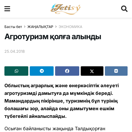
Басты бет
ЖАҢАЛЫҚТАР
ЭКОНОМИКА
Агротуризм қолға алынды
25.04.2018
Облыстың аграрлық және өнеркәсіптік әлеуеті
агротуризмді дамытуға да мүмкіндік береді.
Мамандардың пікірінше, туризмнің бұл түрінің
болашағы зор, алайда оны дамытумен ешкім
түбегейлі айналыспайды.
Осыған байланысты жақында Талдықорған