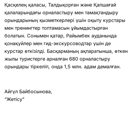
Қасқелең қаласы, Талдықорған және Қапшағай
қалаларындағы орналастыру мен тамақтандыру
орындарының қызметкерлері үшін оқыту курстары
мен тренингтер топтамасын ұйымдастырған
болатын. Сонымен қатар, Райымбек ауданында
қонақүйлер мен гид-экскурсоводтар үшін де
курстар өткізілді. Басқарманың ақпаратынша, өткен
жылы туристерге арналған 680 орналастыру
орындары тіркеліп, онда 1,5 млн. адам демалған.
Айгүл Байбосынова,
“Жетісу”