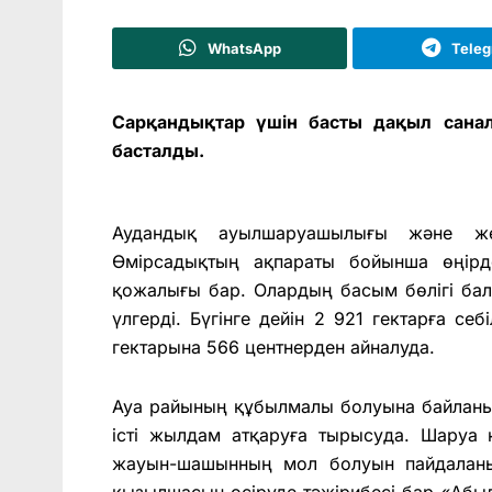
WhatsApp
Tele
Сарқандықтар үшін басты дақыл санал
басталды.
Аудандық ауылшаруашылығы және же
Өмірсадықтың ақпараты бойынша өңірд
қожалығы бар. Олардың басым бөлігі ба
үлгерді. Бүгінге дейін 2 921 гектарға се
гектарына 566 центнерден айналуда.
Ауа райының құбылмалы болуына байланыст
істі жылдам атқаруға тырысу­да. Шару
жауын-шашынның мол болуын пайдаланып
қызылшасын өсіруде тәжірибесі бар «Аб