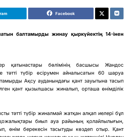
gram
Facebook
атын балтамырды жинау қыркүйектің 14-інен
р қатынастары бөлімінің басшысы Жандос
е тәтті түбір өсірумен айналысатын 60 шаруа
лтамырды Ақсу ауданындағы қант зауытына тасып
білген қант қызылшасы жиналып, орташа өнімділік
ы тәтті түбір жиналмай жатқан алқап иелері бұл
а қожалықтары биыл ауа райының қолайлылығын,
, өнім берекесін тасы­туды көздеп отыр. Қант
ылқасымов» шаруа қожалығының жетекшісі Нұрлан