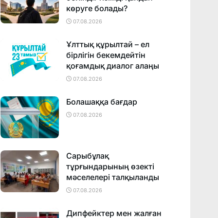
көруге болады?
07.08.2026
Ұлттық құрылтай – ел
бірлігін бекемдейтін
қоғамдық диалог алаңы
07.08.2026
Болашаққа бағдар
07.08.2026
Сарыбұлақ
тұрғындарының өзекті
мәселелері талқыланды
07.08.2026
Дипфейктер мен жалған