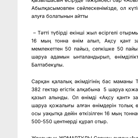
Абылқасымовпен сөйлескенімізде, ол күт
алуға болатынын айтты
– Тәтті түбірді екінші жыл өсіргелі отырм
16 мың тонна өнім алып, Ақсу қант з
мемлекеттен 50 пайыз, сепкішке 50 пайы
шаруа адамын ынталандырып, өнімділікт
Балтабекұлы.
Сарқан қалалық әкімдігінің бас маманы 
382 гектар егістік алқабына 5 шаруа қож
қазып алынды. Ол өнімді «Ақсу қант» з
шаруа қожалығы алған өнімдерін толық өт
осы уақытқа дейін өткізілген 16 мың тонна
500-550 центнерді құрап отыр.
Жақсылық ЖОМАРТҰЛЫ Сарқан ауданыАуд