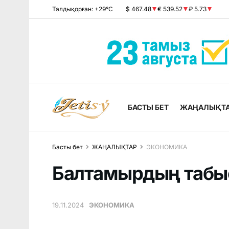
Талдықорған: +29°C
$ 467.48
€ 539.52
₽ 5.73
БАСТЫ БЕТ
ЖАҢАЛЫҚТ
Басты бет
ЖАҢАЛЫҚТАР
ЭКОНОМИКА
Балтамырдың табы
19.11.2024
ЭКОНОМИКА