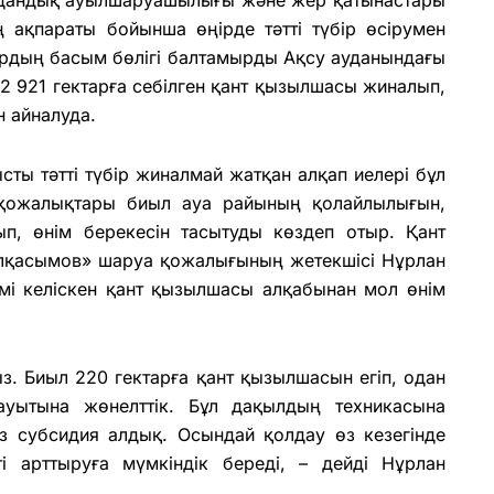
 ақпараты бойынша өңірде тәтті түбір өсірумен
рдың басым бөлігі балтамырды Ақсу ауданындағы
н 2 921 гектарға себілген қант қызылшасы жиналып,
н айналуда.
ы тәтті түбір жиналмай жатқан алқап иелері бұл
а қожалықтары биыл ауа райының қолайлылығын,
, өнім берекесін тасы­туды көздеп отыр. Қант
ылқасымов» шаруа қожалығының жетекшісі Нұрлан
імі келіскен қант қызылшасы алқабынан мол өнім
ыз. Биыл 220 гектарға қант қызылшасын егіп, одан
ауытына жөнелттік. Бұл дақылдың техникасына
з субсидия алдық. Осындай қолдау өз кезегінде
і арттыруға мүмкіндік береді, – дейді Нұрлан