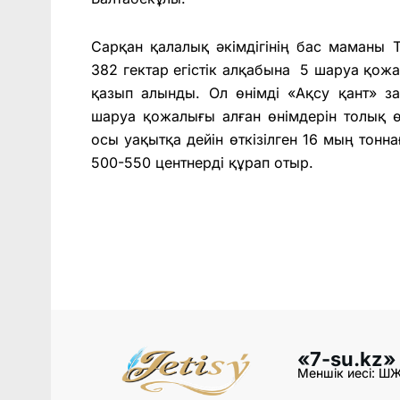
Сарқан қалалық әкімдігінің бас маманы 
382 гектар егістік алқабына 5 шаруа қож
қазып алынды. Ол өнімді «Ақсу қант» з
шаруа қожалығы алған өнімдерін толық өт
осы уақытқа дейін өткізілген 16 мың тонна
500-550 центнерді құрап отыр.
«7-su.kz»
Меншік иесі: Ш