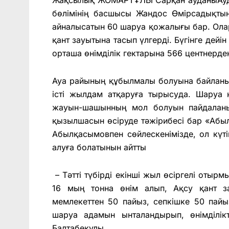
бөлімінің басшысы Жандос Өмірсадықтың
айналысатын 60 шаруа қожалығы бар. Ола
қант зауытына тасып үлгерді. Бүгінге дейі
орташа өнімділік гектарына 566 центнерде
Ауа райының құбылмалы болуына байланыст
істі жылдам атқаруға тырысу­да. Шару
жауын-шашынның мол болуын пайдаланып
қызылшасын өсіруде тәжірибесі бар «Аб
Абылқасымовпен сөйлескенімізде, ол күт
алуға болатынын айтты
– Тәтті түбірді екінші жыл өсіргелі отырм
16 мың тонна өнім алып, Ақсу қант з
мемлекеттен 50 пайыз, сепкішке 50 пайы
шаруа адамын ынталандырып, өнімділікт
Балтабекұлы.