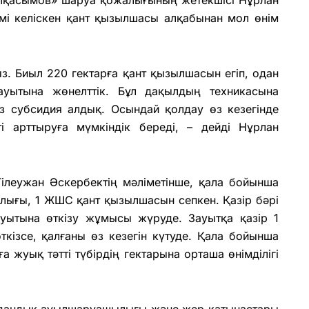
імі келіскен қант қызылшасы алқабынан мол өнім
ыз. Биыл 220 гектарға қант қызылшасын егіп, одан
ауытына жөнелттік. Бұл дақылдың техникасына
з субсидия алдық. Осындай қолдау өз кезегінде
і арттыруға мүмкіндік береді, – дейді Нұрлан
Тілеужан Әскербектің мәліметінше, қала бойынша
алығы, 1 ЖШС қант қызылшасын сепкен. Қазір бәрі
ауытына өткізу жұмысы жүруде. Зауытқа қазір 1
кізсе, қалғаны өз кезегін күтуде. Қала бойынша
ға жуық тәтті түбірдің гектарына орташа өнімділігі
андық ауылшаруашылығы және жер қатынастары