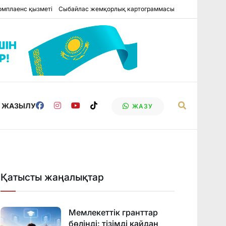
омплаенс қызметі
Сыбайлас жемқорлық картограммасы
Е ЖАЗЫЛУ
ЖАЗУ
Қатысты жаңалықтар
Мемлекеттік гранттар
бөлінді: тізімді қайдан