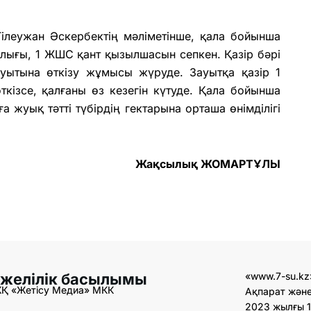
Тілеужан Әскербектің мәліметінше, қала бойынша
алығы, 1 ЖШС қант қызылшасын сепкен. Қазір бәрі
ауытына өткізу жұмысы жүруде. Зауытқа қазір 1
кізсе, қалғаны өз кезегін күтуде. Қала бойынша
ға жуық тәтті түбірдің гектарына орташа өнімділігі
Жақсылық ЖОМАРТҰЛЫ
 желілік басылымы
«www.7-su.kz
ЖҚ «Жетісу Медиа» МКК
Ақпарат және
2023 жылғы 1