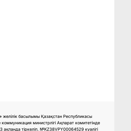
» желілік басылымы Қазақстан Республикасы
 коммуникация министрлігі Ақпарат комитетінде
3 ақпанда тіркеліп, №KZ38VPY00064529 куәлігі