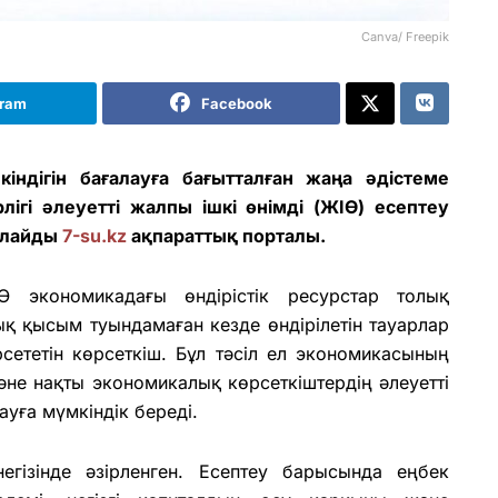
Canva/ Freepik
gram
Facebook
індігін бағалауға бағытталған жаңа әдістеме
лігі әлеуетті жалпы ішкі өнімді (ЖІӨ) есептеу
арлайды
7-su.kz
ақпараттық порталы.
ЖІӨ экономикадағы өндірістік ресурстар толық
қ қысым туындамаған кезде өндірілетін тауарлар
сететін көрсеткіш. Бұл тәсіл ел экономикасының
және нақты экономикалық көрсеткіштердің әлеуетті
уға мүмкіндік береді.
егізінде әзірленген. Есептеу барысында еңбек