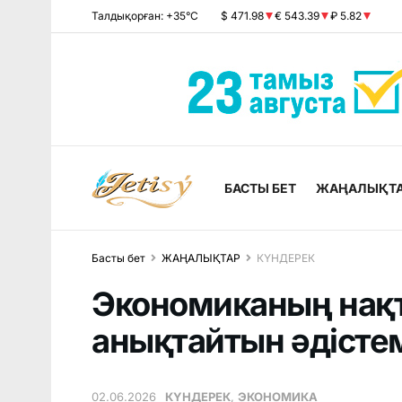
Талдықорған: +35°C
$ 471.98
€ 543.39
₽ 5.82
БАСТЫ БЕТ
ЖАҢАЛЫҚТ
Басты бет
ЖАҢАЛЫҚТАР
КҮНДЕРЕК
Экономиканың нақт
анықтайтын әдістем
02.06.2026
КҮНДЕРЕК
,
ЭКОНОМИКА