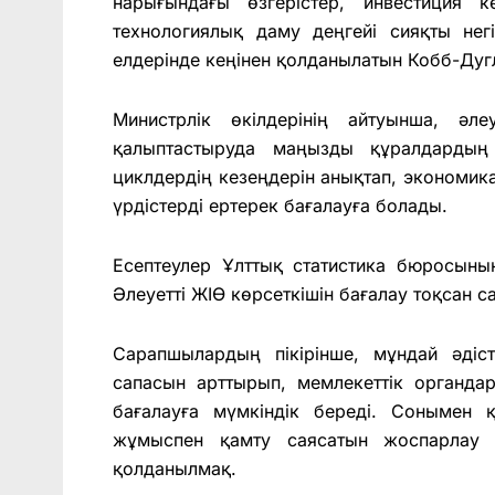
нарығындағы өзгерістер, инвестиция 
технологиялық даму деңгейі сияқты нег
елдерінде кеңінен қолданылатын Кобб-Дугл
Министрлік өкілдерінің айтуынша, әл
қалыптастыруда маңызды құралдардың
циклдердің кезеңдерін анықтап, экономи
үрдістерді ертерек бағалауға болады.
Есептеулер Ұлттық статистика бюросының
Әлеуетті ЖІӨ көрсеткішін бағалау тоқсан
Сарапшылардың пікірінше, мұндай әдіст
сапасын арттырып, мемлекеттік органда
бағалауға мүмкіндік береді. Сонымен 
жұмыспен қамту саясатын жоспарлау к
қолданылмақ.