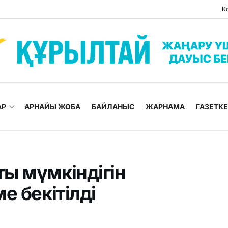
К
АР
АРНАЙЫ ЖОБА
БАЙЛАНЫС
ЖАРНАМА
ГАЗЕТК
ы мүмкіндігін
е бекітілді