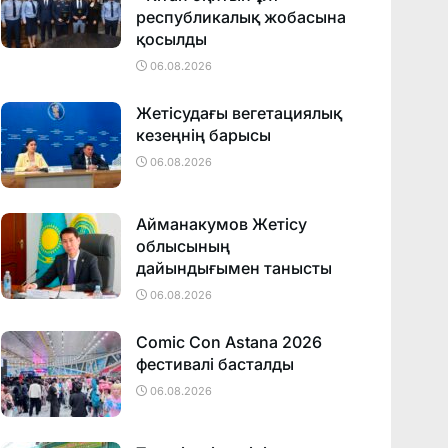
республикалық жобасына
қосылды
06.08.2026
Жетісудағы вегетациялық
кезеңнің барысы
06.08.2026
Айманакумов Жетісу
облысының
дайындығымен танысты
06.08.2026
Comic Con Astana 2026
фестивалi басталды
06.08.2026