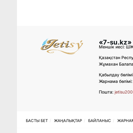
«7-su.kz»
Меншік иесі: Ш
Қазақстан Респу
Жұмахан Балапан
Қабылдау бөлімі
Жарнама бөлімі
Пошта:
jetisu20
БАСТЫ БЕТ
ЖАҢАЛЫҚТАР
БАЙЛАНЫС
ЖАРНА