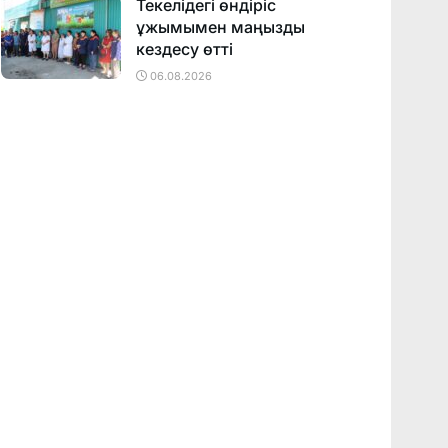
Текелідегі өндіріс
ұжымымен маңызды
кездесу өтті
06.08.2026