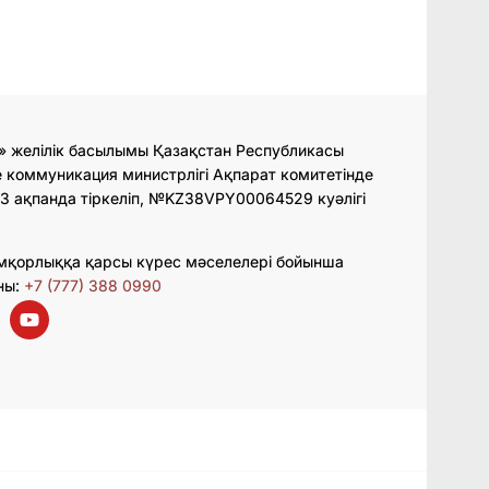
» желілік басылымы Қазақстан Республикасы
 коммуникация министрлігі Ақпарат комитетінде
3 ақпанда тіркеліп, №KZ38VPY00064529 куәлігі
мқорлыққа қарсы күрес мәселелері бойынша
ны:
+7 (777) 388 0990