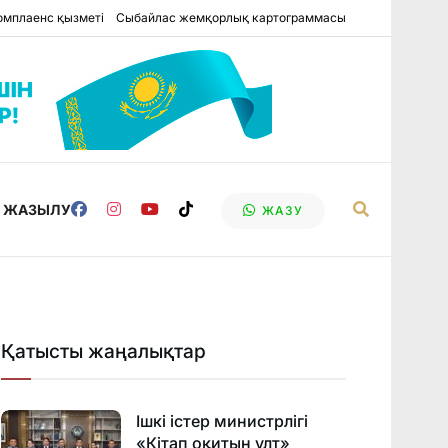
омплаенс қызметі
Сыбайлас жемқорлық картограммасы
Е ЖАЗЫЛУ
ЖАЗУ
Қатысты жаңалықтар
Ішкі істер министрлігі
«Кітап оқитын ұлт»