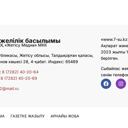
 желілік басылымы
«www.7-su.kz
ЖҚ «Жетісу Медиа» МКК
Ақпарат және
2023 жылғы 1
бликасы, Жетісу облысы, Талдықорған қаласы,
берілген.
ов көшесі 28, 4-қабат. Индекс: 65469
Сыбайлас же
:
8 (7282) 40-20-64
сенім телефо
:
8 (7282) 40-20-69
02@mail.ru
МА
ГАЗЕТКЕ ЖАЗЫЛУ
АРНАЙЫ ЖОБА