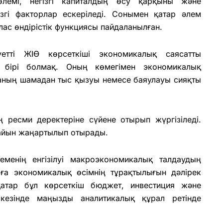
көлемі, негізгі капиталдың өсу қарқыны және
ізгі факторлар ескеріледі. Сонымен қатар әлем
ас өндірістік функциясы пайдаланылған.
еуетті ЖІӨ көрсеткіші экономикалық саясатты
 бірі болмақ. Оның көмегімен экономикалық
каның шамадан тыс қызуы немесе баяулауы сияқты
 ресми деректеріне сүйене отырып жүргізіледі.
 сайын жаңартылып отырады.
еменің енгізілуі макроэкономикалық талдаудың
рға экономикалық өсімнің тұрақтылығын дәлірек
қатар бұл көрсеткіш бюджет, инвестиция және
езінде маңызды аналитикалық құрал ретінде