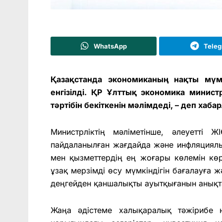
WhatsApp
Tele
Қазақстанда экономиканың нақты мүмк
енгізілді. ҚР Ұлттық экономика министр
тәртібін бекіткенін мәлімдеді, – деп хаб
Министрліктің мәліметінше, әлеуетті 
пайдаланылған жағдайда және инфляциялы
мен қызметтердің ең жоғары көлемін көр
ұзақ мерзімді өсу мүмкіндігін бағалауға 
деңгейден қаншалықты ауытқығанын анықта
Жаңа әдістеме халықаралық тәжірибе н