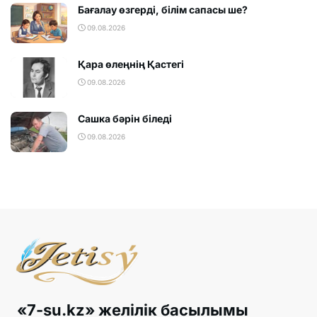
Бағалау өзгерді, білім сапасы ше?
09.08.2026
Қара өлеңнің Қастегі
09.08.2026
Сашка бәрін біледі
09.08.2026
«7-su.kz» желілік басылымы