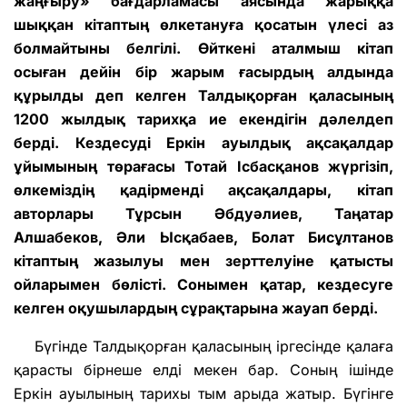
жаңғыру» бағдарламасы аясында жарыққа
шыққан кітаптың өлкетануға қосатын үлесі аз
болмайтыны белгілі. Өйткені аталмыш кітап
осыған дейін бір жарым ғасырдың алдында
құрылды деп келген Талдықорған қаласының
1200 жылдық тарихқа ие екендігін дәлелдеп
берді. Кездесуді Еркін ауылдық ақсақалдар
ұйымының төрағасы Тотай Ісбасқанов жүргізіп,
өлкеміздің қадірменді ақсақалдары, кітап
авторлары Тұрсын Әбдуәлиев, Таңатар
Алшабеков, Әли Ысқабаев, Болат Бисұлтанов
кітаптың жазылуы мен зерттелуіне қатысты
ойларымен бөлісті. Сонымен қатар, кездесуге
келген оқушылардың сұрақтарына жауап берді.
Бүгінде Талдықорған қаласының іргесінде қалаға
қарасты бірнеше елді мекен бар. Соның ішінде
Еркін ауылының тарихы тым арыда жатыр. Бүгінге