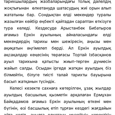
тарихшылардың жазбаларындағы толық дәлелдің
жоқтығынан өлкетануда шатасудың жиі орын алып
жататыны бар. Сондықтан елді мекендер туралы
жазылған кейбір еңбекті қайтадан сараптан өткізуге
тура келеді. Кездесуде Арыстанбек Бибатыров
ағамыз Еркін ауылының айналасындағы елді
мекендердің тарихы мен шежіресін, аңызы мен
ақиқатын әңгімелеп берді. Ал Еркін ауылдық
ақсақалдар кеңесінің төрағасы Тортай Ізбасқанов
ауыл тарихына қатысты жиып-терген дүниесін
жайып салды. Осыдан іргеде жатқан ауылдың біз
білмейтін, білуге тиісті талай тарихты бауырына
басып жатқанын түсіндік.
Келесі кезекте сахнаға көтерілген, ұзақ жылдар
ауылдың басшылық қызметін арқалаған Ермұхан
Байқадамов ағамыз Еркін ауылының өткені мен
бүгінін, өзі басшылық етіп тұрған кездегі жағдайын
айта келіп, ауылға өлкетану музейінің керектігін