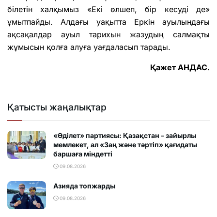
білетін халқымыз «Екі өлшеп, бір кесуді де»
ұмытпайды. Алдағы уақытта Еркін ауылындағы
ақсақалдар ауыл тарихын жазудың салмақты
жұмысын қолға алуға уағдаласып тарады.
Қажет АНДАС.
Қатысты жаңалықтар
«Әділет» партиясы: Қазақстан – зайырлы
мемлекет, ал «Заң және тәртіп» қағидаты
баршаға міндетті
09.08.2026
Азияда топжарды
09.08.2026