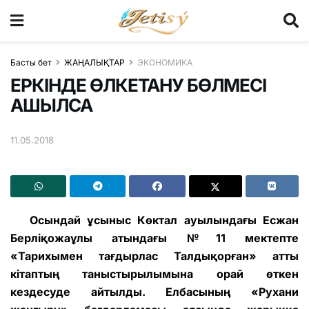
Басты бет
ЖАҢАЛЫҚТАР
ЭКОНОМИКА
ЕРКІНДЕ ӨЛКЕТАНУ БӨЛМЕСІ
АШЫЛСА
11.05.2018
Осындай ұсыныс Көктал ауылындағы Есжан
Берліқожаұлы атындағы №11 мектепте
«Тарихымен тағдырлас Талдықорған» атты
кітаптың таныстырылымына орай өткен
кездесуде айтылды. Елбасының «Рухани