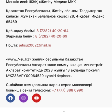
Меншік иесі: ШЖҚ «Жетісу Медиа» МКК
Қазақстан Республикасы, Жетісу облысы, Талдықорған
қаласы, Жұмахан Балапанов көшесі 28, 4-қабат. Индекс:
65469
Қабылдау бөлімі:
8 (7282) 40-20-64
Жарнама бөлімі:
8 (7282) 40-20-69
Пошта:
jetisu2002@mail.ru
«www.7-su.kz» желілік басылымы Қазақстан
Республикасы Ақпарат және коммуникация министрлігі
Ақпарат комитетінде 2023 жылғы 13 ақпанда тіркеліп,
№KZ38VPY00064529 куәлігі берілген.
Сыбайлас жемқорлыққа қарсы күрес мәселелері
бойынша сенім телефоны:
+7 (777) 388 0990