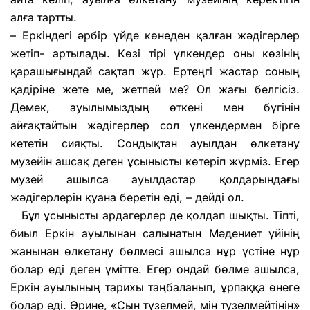
алға тартты.
– Еркіндегі әрбір үйде көнеден қалған жәдігерлер
жетіп- артылады. Көзі тірі үлкендер оны көзінің
қарашығындай сақтап жүр. Ертеңгі жастар соның
қадіріне жете ме, жетпей ме? Ол жағы белгісіз.
Демек, ауылымыздың өткені мен бүгінін
айғақтайтын жәдігерлер сол үлкендермен бірге
кететін сияқты. Сондықтан ауылдан өлкетану
музейін ашсақ деген ұсынысты көтеріп жүрміз. Егер
музей ашылса ауылдастар қолдарындағы
жәдігерлерін қуана беретін еді, – дейді ол.
Бұл ұсынысты ардагерлер де қолдап шықты. Тіпті,
биыл Еркін ауылынан салынатын Мәдениет үйінің
жанынан өлкетану бөлмесі ашылса нұр үстіне нұр
болар еді деген үмітте. Егер ондай бөлме ашылса,
Еркін ауылының тарихы таңбаланып, ұрпаққа өнеге
болар еді. Әрине, «Сын түзелмей, мін түзелмейтінін»