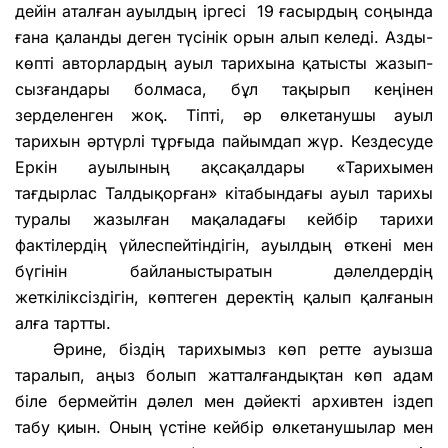
дейін аталған ауылдың іргесі 19 ғасырдың соңында
ғана қаланды деген түсінік орын алып келеді. Азды-
көпті авторлардың ауыл тарихына қатысты жазып-
сызғандары болмаса, бұл тақырып кеңінен
зерделенген жоқ. Тіпті, әр өлкетанушы ауыл
тарихын әртүрлі тұрғыда пайымдап жүр. Кездесуде
Еркін ауылының ақсақалдары «Тарихымен
тағдырлас Талдықорған» кітабындағы ауыл тарихы
туралы жазылған мақаладағы кейбір тарихи
фактілердің үйлеспейтіндігін, ауылдың өткені мен
бүгінін байланыстыратын дәлелдердің
жеткіліксіздігін, көптеген деректің қалып қалғанын
алға тартты.
Әрине, біздің тарихымыз көп ретте ауызша
таралып, аңыз болып жатталғандықтан көп адам
біле бермейтін дәлел мен дәйекті архивтен іздеп
табу қиын. Оның үстіне кейбір өлкетанушылар мен