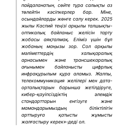
пайдаланатын, сөйте тұра салықты аз
төлейтін кәсіпкерлер бар. Міне,
осындайларды жөнге салу керек. 2025
жылы Каспий теңізі арқылы талшықты-
оптикалық байланыс желісін тарту
жобасы аяқталмақ. Еліміз үшін бұл
жобаның маңызы зор. Сол арқылы
мәліметтердің халықаралық
арнасымен және трансшекаралық
ағынымен байланысты цифрлық
инфрақұрылым құра аламыз. Жалпы,
телекоммуникация желілері мен дата-
орталықтарын барынша жетілдіруге,
кибер-қауіпсіздіктің әлемдік
стандарттарын енгізуге және
мамандарымыздың біліктілігін
арттыруға қатысты жұмысты
жалғастыру керек»-деді ол.