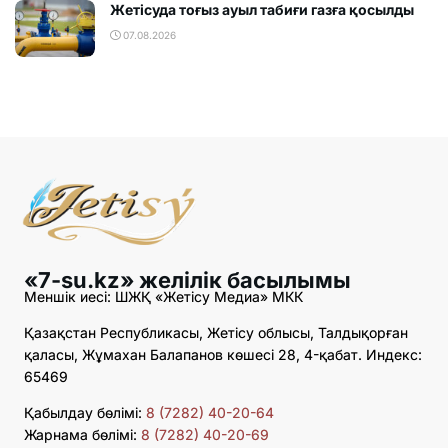
Жетісуда тоғыз ауыл табиғи газға қосылды
07.08.2026
«7-su.kz» желілік басылымы
Меншік иесі: ШЖҚ «Жетісу Медиа» МКК
Қазақстан Республикасы, Жетісу облысы, Талдықорған
қаласы, Жұмахан Балапанов көшесі 28, 4-қабат. Индекс:
65469
Қабылдау бөлімі:
8 (7282) 40-20-64
Жарнама бөлімі:
8 (7282) 40-20-69