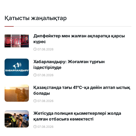
Қатысты жаңалықтар
Дипфейктер мен жалған ақпаратқа қарсы
күрес
07.08.2026
Хабарландыру: Жоғалған тұрғын
іздестірілуде
07.08.2026
Қазақстанда тағы 41°C-қа дейін аптап ыстық
болады
07.08.2026
Жетісуда полиция қызметкерлері жолда
қалған отбасыға көмектесті
07.08.2026