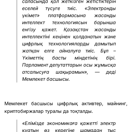
саласында қол жеткізген жетістіктерін
еселей түсуге тиіс. «Электронды
үкімет» платформасына жасанды
интеллект технологиясын барынша
енгізу қажет. Қазақстан жасанды
интеллектіні кеңінен қолданатын және
цифрлық технологияларды дамытып
жатқан елге айналуға тиіс. Бұл –
Үкіметтің басты міндетінің бірі.
Парламент депутаттарын осы жұмысқа
атсалысуға шақырамын», — деді
Мемлекет басшысы.
Мемлекет басшысы цифрлық активтер, майнинг,
криптобиржалар туралы да тоқталды.
«Елімізде экономикаға қажетті электр
қуатын өз керегіне шамадан тыс