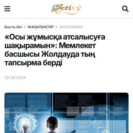
Басты бет
ЖАҢАЛЫҚТАР
ЭКОНОМИКА
«Осы жұмысқа атсалысуға
шақырамын»: Мемлекет
басшысы Жолдауда тың
тапсырма берді
02.09.2024