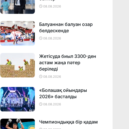
08.08.2026
Балуаннан балуан озар
белдескенде
08.08.2026
Жетісуда биыл 3300-ден
астам жаңа пәтер
беріледі
08.08.2026
«Болашақ ойындары
2026» басталды
08.08.2026
Чемпиондыққа бір қадам