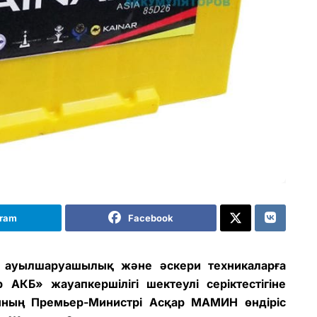
gram
Facebook
не, ауылшаруашылық және әскери техникаларға
 АКБ» жауапкершілігі шектеулі серіктестігіне
ының Премьер-Министрі Асқар МАМИН өндіріс