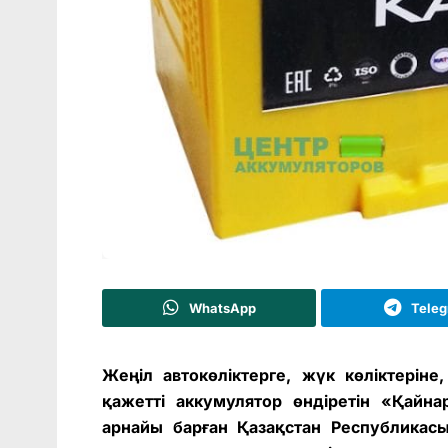
WhatsApp
Tele
Жеңіл автокөліктерге, жүк көліктері
қажетті аккумулятор өндіретін «Қайнар
арнайы барған Қазақстан Республикас