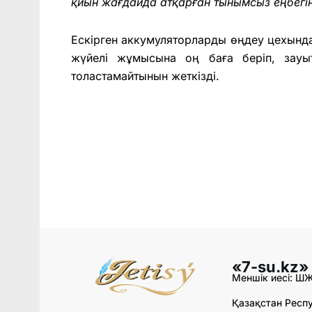
қиын жағдайда атқарған тынымсыз еңбегі
Ескірген аккумуляторларды өңдеу цехынд
жүйелі жұмысына оң баға беріп, зауы
толастамайтынын жеткізді.
«7-su.kz»
Меншік иесі: Ш
Қазақстан Респу