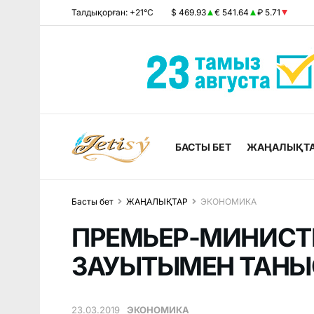
Талдықорған: +21°C
$ 469.93
€ 541.64
₽ 5.71
БАСТЫ БЕТ
ЖАҢАЛЫҚТ
Басты бет
ЖАҢАЛЫҚТАР
ЭКОНОМИКА
ПРЕМЬЕР-МИНИСТ
ЗАУЫТЫМЕН ТАН
23.03.2019
ЭКОНОМИКА