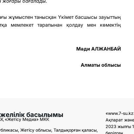
н жоғары бағалады.
ағы жұмыспен танысқан Үкімет басшысы зауыттың
тқа мемлекет тарапынан қолдау мен көмектің
Мәди АЛЖАНБАЙ
Алматы облысы
 желілік басылымы
«www.7-su.kz
ЖҚ «Жетісу Медиа» МКК
Ақпарат және
2023 жылғы 1
бликасы, Жетісу облысы, Талдықорған қаласы,
берілген.