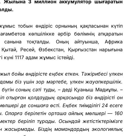
. Жылына 3 миллион аккумулятор шығаратын
олды.
жұмыс тобын өндіріс орнының қақпасынан күтіп
ағамбетов көпшілікке әрбір бөлімнің атқаратын
 санына тоқталды. Оның айтуынша, Африка
 Қытай, Ресей, Өзбекстан, Қырғызстан нарығына
 күні 1117 адам жұмыс істейді.
 жыл бойы өндірісте еңбек еткен. Тәжірибесі үлкен
дамы біз үшін зор мәртебе, үлкен жауапкершілік.
бүгін соның сәті туды, –
деді Қуаныш Мәдиұлы.
–
п отырған қолдаудың арқасында біз өндірісті он
өлшері де соншаға өсті. Еңбек тиімділігі 24 есеге
ы. Оларға берілетін орташа айлық мөлшері — 160
ектер беріліп тұрады. Осындай жетістіктерімізге
н жасырмады. Біздің мамандардың экологиялық