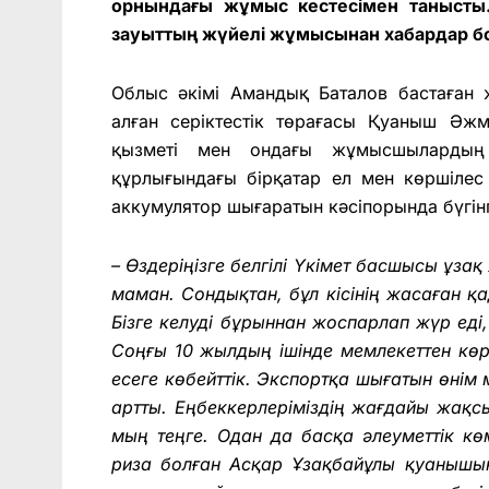
орнындағы жұмыс кестесімен танысты
зауыттың жүйелі жұмысынан хабардар б
Облыс әкімі Амандық Баталов бастаған 
алған серіктестік төрағасы Қуаныш Әжм
қызметі мен ондағы жұмысшылардың
құрлығындағы бірқатар ел мен көршілес
аккумулятор шығаратын кәсіпорында бүгінгі
– Өздеріңізге белгілі Үкімет басшысы ұзақ
маман. Сондықтан, бұл кісінің жасаған қа
Бізге келуді бұрыннан жоспарлап жүр еді, 
Соңғы 10 жылдың ішінде мемлекеттен көрі
есеге көбейттік. Экспортқа шығатын өнім м
артты. Еңбеккерлеріміздің жағдайы жақс
мың теңге. Одан да басқа әлеуметтік көм
риза болған Асқар Ұзақбайұлы қуанышы