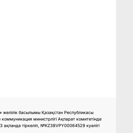
» желілік басылымы Қазақстан Республикасы
 коммуникация министрлігі Ақпарат комитетінде
3 ақпанда тіркеліп, №KZ38VPY00064529 куәлігі