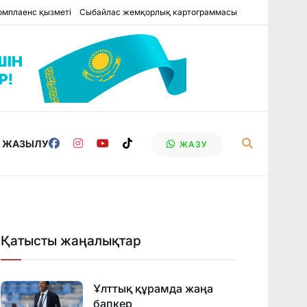
омплаенс қызметі
Сыбайлас жемқорлық картограммасы
Е ЖАЗЫЛУ
ЖАЗУ
Қатысты жаңалықтар
Ұлттық құрамда жаңа
бапкер