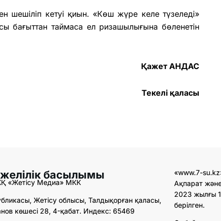
ен шешіліп кетуі қиын. «Көш жүре келе түзеледі»
осы бағыттан таймаса ел ризашылығына бөленетін
Қажет АНДАС
Текелі қаласы
 желілік басылымы
«www.7-su.kz
ЖҚ «Жетісу Медиа» МКК
Ақпарат және
2023 жылғы 1
бликасы, Жетісу облысы, Талдықорған қаласы,
берілген.
ов көшесі 28, 4-қабат. Индекс: 65469