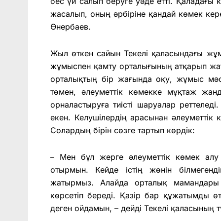
бес үй салып беруге уәде етті. Қаладағы 
жасалып, оның әрбіріне қандай көмек керек
Өнербаев.
Жыл өткен сайын Текелі қаласындағы жұм
жұмыспен қамту орталығының атқарып жат
орталықтың бір жағында оқу, жұмыс мәс
төмен, әлеуметтік көмекке мұқтаж жанд
орналастыруға тиісті шаруалар реттелед
екен. Келушілердің арасынан әлеуметтік
Солардың бірін сөзге тартып көрдік:
– Мен бұл жерге әлеуметтік көмек алу
отырмын. Кейде істің жөнін білмеген
жатырмыз. Алайда орталық мамандары кіш
көрсетіп береді. Қазір бар құжатымды өт
деген ойдамын, – дейді Текелі қаласының