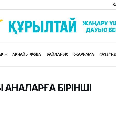
К
АР
АРНАЙЫ ЖОБА
БАЙЛАНЫС
ЖАРНАМА
ГАЗЕТК
 АНАЛАРҒА БІРІНШІ