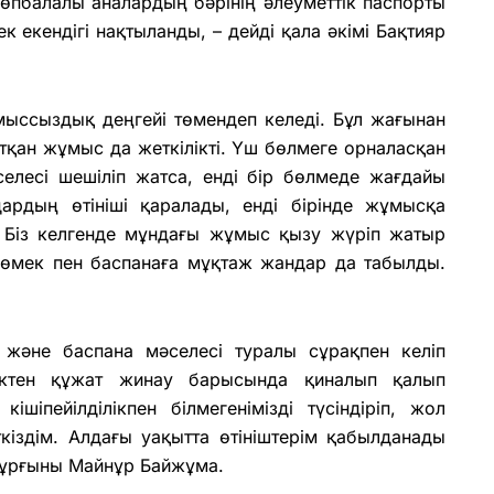
көпбалалы аналардың бәрінің әлеуметтік паспорты
 екендігі нақтыланды, – дейді қала әкімі Бақтияр
ыссыздық деңгейі төмендеп келеді. Бұл жағынан
қан жұмыс да жеткілікті. Үш бөлмеге орналасқан
елесі шешіліп жатса, енді бір бөлмеде жағдайы
ардың өтініші қаралады, енді бірінде жұмысқа
і. Біз келгенде мұндағы жұмыс қызу жүріп жатыр
 көмек пен баспанаға мұқтаж жандар да табылды.
 және баспана мәселесі туралы сұрақпен келіп
діктен құжат жинау барысында қиналып қалып
іпейілділікпен білмегенімізді түсіндіріп, жол
кіздім. Алдағы уақытта өтініштерім қабылданады
 тұрғыны Майнұр Байжұма.