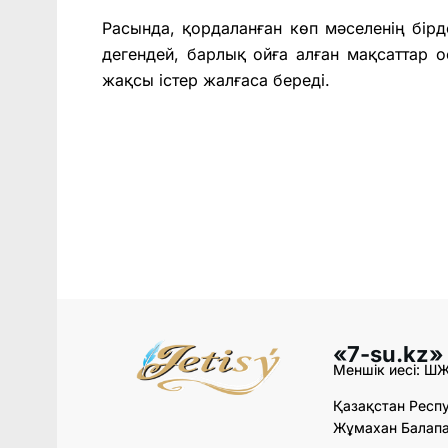
Расында, қордаланған көп мәселенің бірд
дегендей, барлық ойға алған мақсаттар 
жақсы істер жалғаса береді.
«7-su.kz»
Меншік иесі: Ш
Қазақстан Респу
Жұмахан Балапан