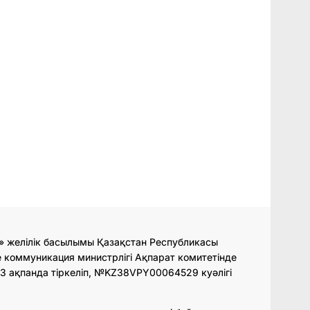
» желілік басылымы Қазақстан Республикасы
 коммуникация министрлігі Ақпарат комитетінде
3 ақпанда тіркеліп, №KZ38VPY00064529 куәлігі