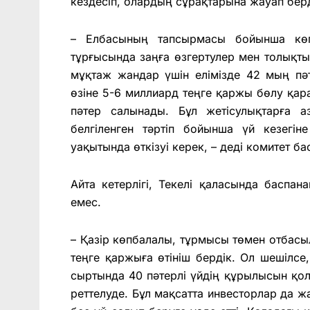
кездесіп, олардың сұрақтарына жауап берд
– Елбасының тапсырмасы бойынша көпб
тұрғысында заңға өзгертулер мен толықты
мұқтаж жандар үшін елімізде 42 мың п
өзіне 5-6 миллиард теңге қаржы бөлу қа
пәтер салынады. Бұл жетісулықтарға 
белгіленген тәртіп бойынша үй кезегін
уақытында өткізуі керек, – деді комитет
Айта кетерлігі, Текелі қаласында баспа
емес.
– Қазір көпбалалы, тұрмысы төмен отбас
теңге қаржыға өтініш бердік. Ол шешілсе
сыртында 40 пәтерлі үйдің құрылысын қолғ
реттелуде. Бұл мақсатта инвесторлар да 