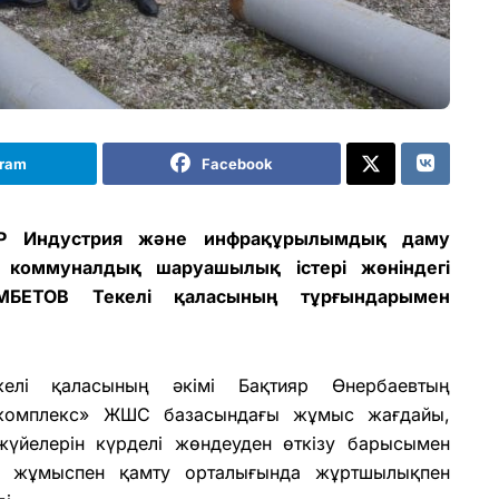
gram
Facebook
Р Индустрия және инфрақұрылымдық даму
 коммуналдық шаруашылық істері жөніндегі
МБЕТОВ Текелі қаласының тұрғындарымен
елі қаласының әкімі Бақтияр Өнербаевтың
гокомплекс» ЖШС базасындағы жұмыс жағдайы,
үйелерін күрделі жөндеуден өткізу барысымен
қ жұмыспен қамту орталығында жұртшылықпен