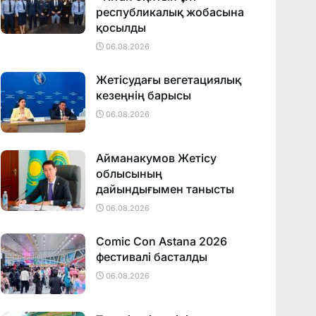
республикалық жобасына
қосылды
06.08.2026
Жетісудағы вегетациялық
кезеңнің барысы
06.08.2026
Айманакумов Жетісу
облысының
дайындығымен танысты
06.08.2026
Comic Con Astana 2026
фестивалi басталды
06.08.2026