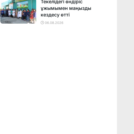
Текелідегі өндіріс
ұжымымен маңызды
кездесу өтті
06.08.2026