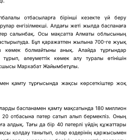
і.
алалы отбасыларға бірінші кезекте үй беру
рулар енгізілмекші. Алдағы жеті жылда баспанаға
әтер салынбақ. Осы мақсатта Алматы облысының
растырылуда. Бұл қаражатпен жылына 700-ге жуық
аз көмек болмайтыны анық. Алайда тұрғындар
е тұрып, әлеуметтік көмек алу туралы өтінішін
 басшысы Мархабат Жайымбетұлы.
намен қамту тұрғысында жақсы көрсеткіштер жоқ
ыларды баспанамен қамту мақсатында 180 миллион
, 20 отбасына пәтер сатып алып бермекпіз. Оның
а алдық. Тағы да бір 40 пәтерлі үйдің құжаттары
жақсы қолдау танытып, олар өздерінің қаржысымен