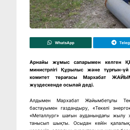
WhatsApp
Tele
Арнайы жұмыс сапарымен келген Қ
министрлігі Құрылыс және тұрғын-үй
комитет төрағасы Мархабат ЖАЙЫ
жүздескенде осылай деді.
Алдымен Мархабат Жайымбетұлы Тек
бастауымен газдандыру, «Текелі энер
«Металлург» шағын ауданындағы жылу ж
танысып шықты. Осыдан кейін қалалы