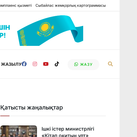
омплаенс қызметі
Сыбайлас жемқорлық картограммасы
Е ЖАЗЫЛУ
ЖАЗУ
Қатысты жаңалықтар
Ішкі істер министрлігі
«Кітап оқитын ұлт»