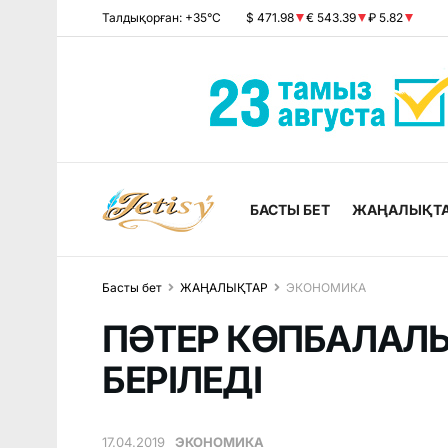
Талдықорған: +35°C
$ 471.98
€ 543.39
₽ 5.82
БАСТЫ БЕТ
ЖАҢАЛЫҚТ
Басты бет
ЖАҢАЛЫҚТАР
ЭКОНОМИКА
ПӘТЕР КӨПБАЛАЛЫ
БЕРІЛЕДІ
17.04.2019
ЭКОНОМИКА