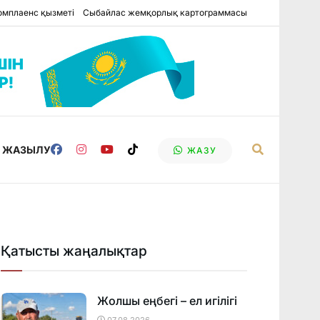
омплаенс қызметі
Сыбайлас жемқорлық картограммасы
Е ЖАЗЫЛУ
ЖАЗУ
Қатысты жаңалықтар
Жолшы еңбегі – ел игілігі