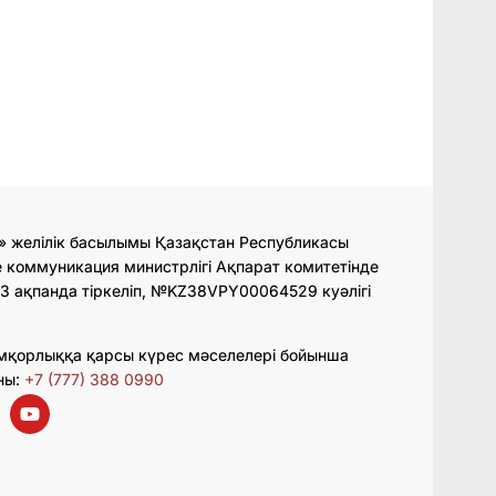
» желілік басылымы Қазақстан Республикасы
 коммуникация министрлігі Ақпарат комитетінде
3 ақпанда тіркеліп, №KZ38VPY00064529 куәлігі
мқорлыққа қарсы күрес мәселелері бойынша
ны:
+7 (777) 388 0990