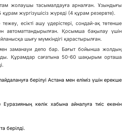
стам жолаушы тасымалдауға арналған. Ұзындығы
құрам жүргізушісіз жүреді (4 құрам резервте).
ежеу, есікті ашу үдерістері, сондай-ақ төтенше
мен автоматтандырылған. Қосымша бақылау үшін
йланысқа шығу мүмкіндігі қарастырылған.
мен заманауи депо бар. Бағыт бойынша жолдың
йды. Құрамдар сағатына 50-60 шақырым орташа
і.
айдалануға берілуі Астана мен еліміз үшін ерекше
Еуразияның көлік хабына айналуға тиіс екенін
а берілді.