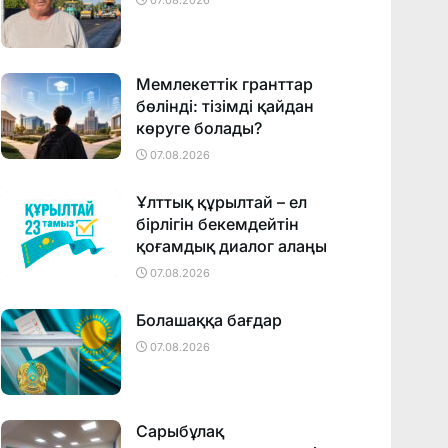
07.08.2026
Мемлекеттік гранттар
бөлінді: тізімді қайдан
көруге болады?
07.08.2026
Ұлттық құрылтай – ел
бірлігін бекемдейтін
қоғамдық диалог алаңы
07.08.2026
Болашаққа бағдар
07.08.2026
Сарыбұлақ