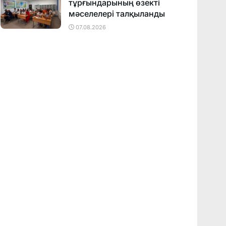
тұрғындарының өзекті
мәселелері талқыланды
07.08.2026