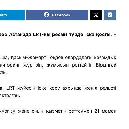
gram
Facebook
в Астанада LRT-ны ресми түрде іске қосты, –
ынша, Қасым-Жомарт Тоқаев елордадағы қоғамдық
ниторинг жүргізіп, жұмысын реттейтін Бірыңғай
сты.
а, LRT жүйесін іске қосу аясында жеңіл рельсті
ақталған.
жүргізу және оның қызметін реттеумен 21 маман