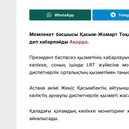
WhatsApp
Tele
Мемлекет басшысы Қасым-Жомарт Тоқае
деп хабарлайды
Ақорда
.
Президент баспасөз қызметінің хабарлау
көлікке, соның ішінде LRT жүйесіне мо
диспетчерлік орталықтың қызметімен таны
Астана әкімі Жеңіс Қасымбектің айтуынш
көліктің арнаулы диспетчерлік қызметі жас
Қаладағы қоғамдық көлікке мониторинг 
айналысады.