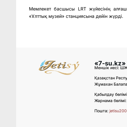
Мемлекет басшысы LRT жүйесінің алға
«Ұлттық музей» станциясына дейін жүрді.
«7-su.kz»
Меншік иесі: Ш
Қазақстан Респу
Жұмахан Балапан
Қабылдау бөлімі
Жарнама бөлімі
Пошта:
jetisu20