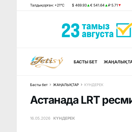
Талдықорған: +21°C
$ 469.93
€ 541.64
₽ 5.71
БАСТЫ БЕТ
ЖАҢАЛЫҚТ
Басты бет
ЖАҢАЛЫҚТАР
КҮНДЕРЕК
Астанада LRT ресми
16.05.2026
КҮНДЕРЕК