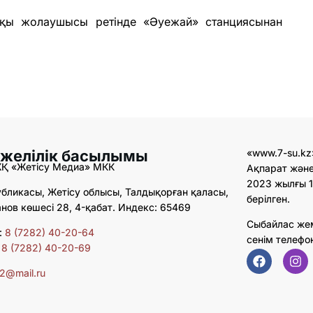
шқы жолаушысы ретінде «Әуежай» станциясынан
 желілік басылымы
«www.7-su.kz
ЖҚ «Жетісу Медиа» МКК
Ақпарат және
2023 жылғы 1
бликасы, Жетісу облысы, Талдықорған қаласы,
берілген.
ов көшесі 28, 4-қабат. Индекс: 65469
Сыбайлас же
:
8 (7282) 40-20-64
сенім телефо
:
8 (7282) 40-20-69
02@mail.ru