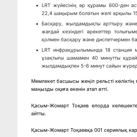
LRT жүйесінің әр құрамы 600-ден а
22,4 шақырым болатын желі арқылы 15 
Басқару, жылдамдықты арттыру және т
жағдай кезіндегі әрекеттер толығы
қолмен басқару және диспетчермен ба
LRT инфрақұрылымында 18 станция 
ұзақтығы шамамен 40 минутты құра
жылдамдықпен 5-6 минут сайын жүред
Мемлекет басшысы жеңіл рельсті көліктің п
маңызды оқиға екенін атап өтті.
Қасым-Жомарт Тоқаев елорда келешекте 
айтты.
Қасым-Жомарт Тоқаевқа 001 сериялық карт