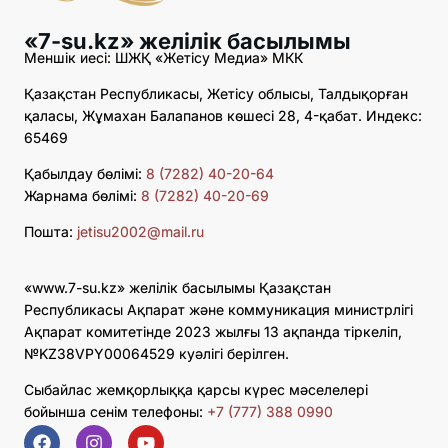
«7-su.kz» желілік басылымы
Меншік иесі: ШЖҚ «Жетісу Медиа» МКК
Қазақстан Республикасы, Жетісу облысы, Талдықорған
қаласы, Жұмахан Балапанов көшесі 28, 4-қабат. Индекс:
65469
Қабылдау бөлімі:
8 (7282) 40-20-64
Жарнама бөлімі:
8 (7282) 40-20-69
Пошта:
jetisu2002@mail.ru
«www.7-su.kz» желілік басылымы Қазақстан
Республикасы Ақпарат және коммуникация министрлігі
Ақпарат комитетінде 2023 жылғы 13 ақпанда тіркеліп,
№KZ38VPY00064529 куәлігі берілген.
Сыбайлас жемқорлыққа қарсы күрес мәселелері
бойынша сенім телефоны:
+7 (777) 388 0990