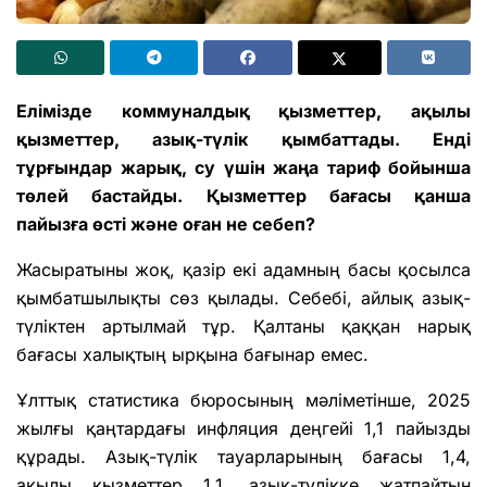
Елімізде коммуналдық қызметтер, ақылы
қызметтер, азық-түлік қымбаттады. Енді
тұрғындар жарық, су үшін жаңа тариф бойынша
төлей бастайды. Қызметтер бағасы қанша
пайызға өсті және оған не себеп?
Жасыратыны жоқ, қазір екі адамның басы қосылса
қымбатшылықты сөз қылады. Себебі, айлық азық-
түліктен артылмай тұр. Қалтаны қаққан нарық
бағасы халықтың ырқына бағынар емес.
Ұлттық статистика бюросының мәліметінше, 2025
жылғы қаңтардағы инфляция деңгейі 1,1 пайызды
құрады. Азық-түлік тауарларының бағасы 1,4,
ақылы қызметтер 1,1, азық-түлікке жатпайтын