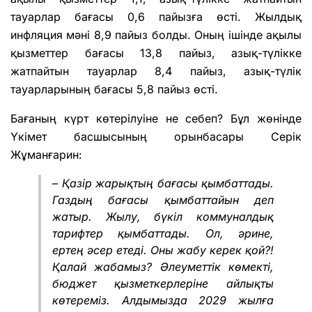
тауарлар бағасы 0,6 пайызға өсті. Жылдық
инфляция мәні 8,9 пайыз болды. Оның ішінде ақылы
қызметтер бағасы 13,8 пайыз, азық-түлікке
жатпайтын тауарлар 8,4 пайыз, азық-түлік
тауарларының бағасы 5,8 пайыз өсті.
Бағаның күрт көтерілуіне не себеп? Бұл жөнінде
Үкімет басшысының орынбасары Серік
Жұманғарин:
– Қазір жарықтың бағасы қымбаттады.
Газдың бағасы қымбаттайын деп
жатыр. Жылу, бүкіл коммуналдық
тарифтер қымбаттады. Ол, әрине,
ертең әсер етеді. Оны жабу керек қой?!
Қалай жабамыз? Әлеуметтік көмекті,
бюджет қызметкерлеріне айлықты
көтереміз. Алдымызда 2029 жылға