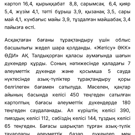
картоп 16,4, қырыққабат 8,8, сарымсақ 6,4, қияр
5,4, жүзім 4,1, тәтті бұрыш 3,9, қызанақ 3,5, сары
май 4,1, күнбағыс майы 3,9, тұздалған майшабақ 3,4
пайызға өсті.
Асқақтаған бағаны тұрақтандыру үшін облыс
басшылығы жедел шара қолданды. «Жетісу» ӘКК»
ӨДИ» АҚ Талдықорған қаласы аумағында шағын
дүкендер құрды. Соның нәтижесінде қаладағы 7
әлеуметтік дүкенде және қосымша 5 сауда
нүктесінде азық-түліктер тұрақтандыру қоры
белгілеген бағамен сатылуда. Мәселен, қаңтар
айының басында келісі 450 теңгеден сатылған
картоптың бағасы әлеуметтік дүкендерде 180
теңгеден саудаланады. Ал күріштің келісі 390,
пияздың келісі 112, сәбіздің келісі 144, тұздың келісі
65 теңгеден. Бағасы шарықтап тұрған азық-түлік
тауарлары әлеуметтік базар, дүкендер мен