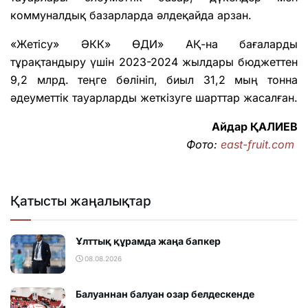
коммуналдық базарларда әлдеқайда арзан.
«Жетісу» ӘКК» ӨДИ» АҚ-на бағаларды
тұрақтандыру үшін 2023-2024 жылдары бюджеттен
9,2 млрд. теңге бөлініп, биыл 31,2 мың тонна
әдеуметтік тауарларды жеткізуге шарттар жасалған.
Айдар ҚАЛИЕВ
Фото:
east-fruit.com
Қатысты жаңалықтар
Ұлттық құрамда жаңа бапкер
08.08.2026
Балуаннан балуан озар белдескенде