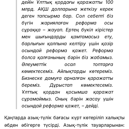
дейін Ұлттық қордағы қаражатты 100
млрд. АҚШ долларына жеткізу керек
деген тапсырма бар. Сол себепті біз
бүгін жариялаған реформа осы
сұраққа – жауап. Ертең бүкіл кірістер
мен шығындарды қамтамасыз ету,
барлығын қалпына келтіру үшін қазір
осындай реформа қажет. Реформа
болса қалғанының бәрін біз жабамыз.
Әлеуметтік осал топтарға
көмектесеміз. Айлықтарды көтереміз.
Бизнеске дамуға арналған қаражатты
береміз. Дұрыстап көмектесеміз.
Ұлттық қордан қосымша қаражат
сұрамаймыз. Оның бәрін жасау үшін
осындай реформа қажет, – дейді.
Қаңтарда азық-түлік бағасы күрт көтеріліп халықты
әбден әбігерге түсірді. Азық-түлік тауарларынан: