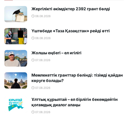
Жергілікті әкімдіктер 2392 грант бөлді
08.08.2026
Үштөбеде «Таза Қазақстан» рейді өтті
08.08.2026
Жолшы еңбегі – ел игілігі
07.08.2026
Мемлекеттік гранттар бөлінді: тізімді қайдан
көруге болады?
07.08.2026
Ұлттық құрылтай – ел бірлігін бекемдейтін
қоғамдық диалог алаңы
07.08.2026