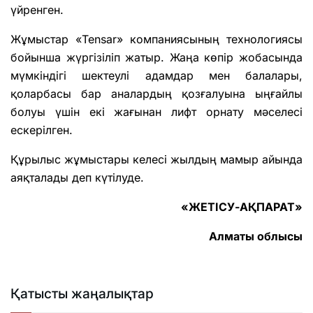
үйренген.
Жұмыстар «Tensar» компаниясының технологиясы
бойынша жүргізіліп жатыр. Жаңа көпір жобасында
мүмкіндігі шектеулі адамдар мен балалары,
қоларбасы бар аналардың қозғалуына ыңғайлы
болуы үшін екі жағынан лифт орнату мәселесі
ескерілген.
Құрылыс жұмыстары келесі жылдың мамыр айында
аяқталады деп күтілуде.
«ЖЕТІСУ-АҚПАРАТ»
Алматы облысы
Қатысты жаңалықтар