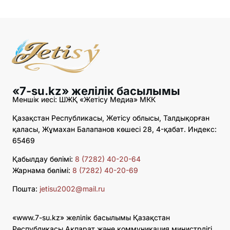
«7-su.kz» желілік басылымы
Меншік иесі: ШЖҚ «Жетісу Медиа» МКК
Қазақстан Республикасы, Жетісу облысы, Талдықорған
қаласы, Жұмахан Балапанов көшесі 28, 4-қабат. Индекс:
65469
Қабылдау бөлімі:
8 (7282) 40-20-64
Жарнама бөлімі:
8 (7282) 40-20-69
Пошта:
jetisu2002@mail.ru
«www.7-su.kz» желілік басылымы Қазақстан
Республикасы Ақпарат және коммуникация министрлігі