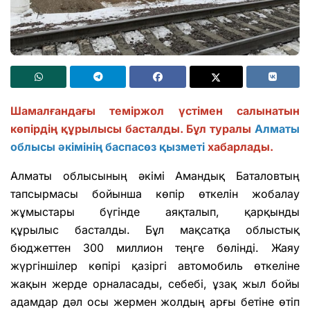
Шамалғандағы теміржол үстімен салынатын
көпірдің құрылысы басталды. Бұл туралы
Алматы
облысы әкімінің баспасөз қызметі
хабарлады.
Алматы облысының әкімі Амандық Баталовтың
тапсырмасы бойынша көпір өткелін жобалау
жұмыстары бүгінде аяқталып, қарқынды
құрылыс басталды. Бұл мақсатқа облыстық
бюджеттен 300 миллион теңге бөлінді. Жаяу
жүргіншілер көпірі қазіргі автомобиль өткеліне
жақын жерде орналасады, себебі, ұзақ жыл бойы
адамдар дәл осы жермен жолдың арғы бетіне өтіп