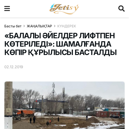
Басты бет
ЖАҢАЛЫҚТАР
КҮНДЕРЕК
«БАЛАЛЫ ӘЙЕЛДЕР ЛИФТПЕН
КӨТЕРІЛЕДІ»: ШАМАЛҒАНДА
КӨПІР ҚҰРЫЛЫСЫ БАСТАЛДЫ
02.12.2019