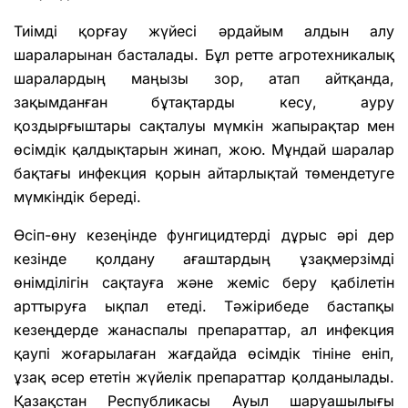
Тиімді қорғау жүйесі әрдайым алдын алу
шараларынан басталады. Бұл ретте агротехникалық
шаралардың маңызы зор, атап айтқанда,
зақымданған бұтақтарды кесу, ауру
қоздырғыштары сақталуы мүмкін жапырақтар мен
өсімдік қалдықтарын жинап, жою. Мұндай шаралар
бақтағы инфекция қорын айтарлықтай төмендетуге
мүмкіндік береді.
Өсіп-өну кезеңінде фунгицидтерді дұрыс әрі дер
кезінде қолдану ағаштардың ұзақмерзімді
өнімділігін сақтауға және жеміс беру қабілетін
арттыруға ықпал етеді. Тәжірибеде бастапқы
кезеңдерде жанаспалы препараттар, ал инфекция
қаупі жоғарылаған жағдайда өсімдік тініне еніп,
ұзақ әсер ететін жүйелік препараттар қолданылады.
Қазақстан Республикасы Ауыл шаруашылығы