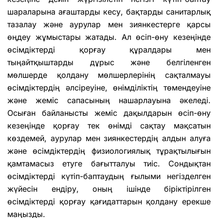
шараларына ағаштарды кесу, бақтарды санитарлық
тазалау және аурулар мен зиянкестерге қарсы
өңдеу жұмыстары жатады. Ал өсіп-өну кезеңінде
өсімдіктерді қорғау құралдары мен
тыңайтқыштарды дұрыс және белгіленген
мөлшерде қолдану мөлшерлерінің сақталмауы
өсімдіктердің әлсіреуіне, өнімділіктің төмендеуіне
және жеміс сапасының нашарлауына әкеледі.
Осыған байланысты жеміс дақылдарын өсіп-өну
кезеңінде қорғау тек өнімді сақтау мақсатын
көздемей, аурулар мен зиянкестердің алдын алуға
және өсімдіктердің физиологиялық тұрақтылығын
қамтамасыз етуге бағытталуы тиіс. Сондықтан
өсімдіктерді күтіп-баптаудың ғылыми негізделген
жүйесін ендіру, оның ішінде біріктірілген
өсімдіктерді қорғау қағидаттарын қолдану ерекше
маңызды.