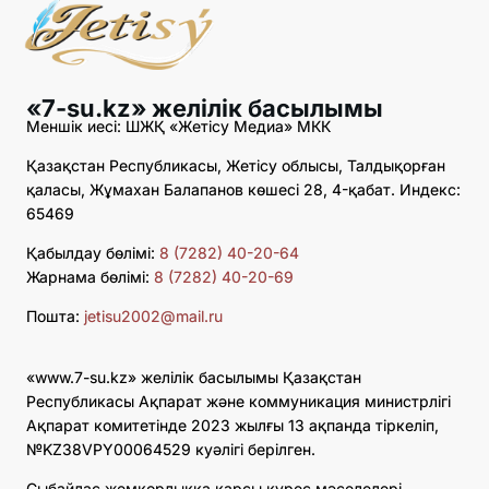
«7-su.kz» желілік басылымы
Меншік иесі: ШЖҚ «Жетісу Медиа» МКК
Қазақстан Республикасы, Жетісу облысы, Талдықорған
қаласы, Жұмахан Балапанов көшесі 28, 4-қабат. Индекс:
65469
Қабылдау бөлімі:
8 (7282) 40-20-64
Жарнама бөлімі:
8 (7282) 40-20-69
Пошта:
jetisu2002@mail.ru
«www.7-su.kz» желілік басылымы Қазақстан
Республикасы Ақпарат және коммуникация министрлігі
Ақпарат комитетінде 2023 жылғы 13 ақпанда тіркеліп,
№KZ38VPY00064529 куәлігі берілген.
Сыбайлас жемқорлыққа қарсы күрес мәселелері