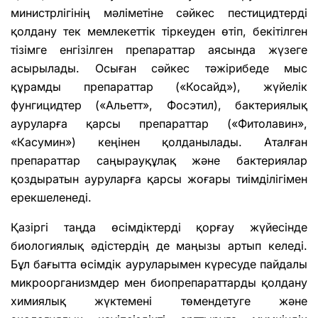
министрлігінің мәліметіне сәйкес пестицидтерді
қолдану тек мемлекеттік тіркеуден өтіп, бекітілген
тізімге енгізілген препараттар аясында жүзеге
асырылады. Осыған сәйкес тәжірибеде мыс
құрамды препараттар («Косайд»), жүйелік
фунгицидтер («Альетт», Фосэтил), бактериялық
ауруларға қарсы препараттар («Фитолавин»,
«Касумин») кеңінен қолданылады. Аталған
препараттар саңырауқұлақ және бактериялар
қоздыратын ауруларға қарсы жоғары тиімділігімен
ерекшеленеді.
Қазіргі таңда өсімдіктерді қорғау жүйесінде
биологиялық әдістердің де маңызы артып келеді.
Бұл бағытта өсімдік ауруларымен күресуде пайдалы
микроорганизмдер мен биопрепараттарды қолдану
химиялық жүктемені төмендетуге және