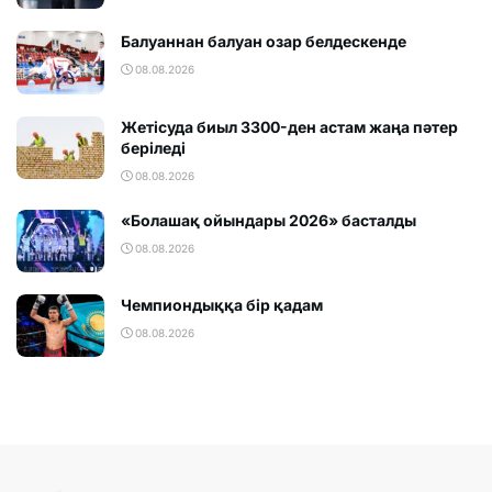
Балуаннан балуан озар белдескенде
08.08.2026
Жетісуда биыл 3300-ден астам жаңа пәтер
беріледі
08.08.2026
«Болашақ ойындары 2026» басталды
08.08.2026
Чемпиондыққа бір қадам
08.08.2026