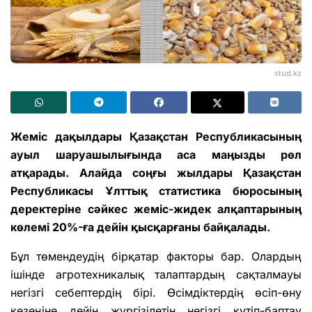
stud.kz
Жеміс дақылдары Қазақстан Республикасының
ауыл шаруашылығында аса маңызды рөл
атқарады. Алайда соңғы жылдары Қазақстан
Республикасы Ұлттық статистика бюросының
деректеріне сәйкес жеміс-жидек алқаптарының
көлемі 20%-ға дейін қысқарғаны байқалады.
Бұл төмендеудің бірқатар факторы бар. Олардың
ішінде агротехникалық талаптардың сақталмауы
негізгі себептердің бірі. Өсімдіктердің өсіп-өну
кезеңіне дейін жүргізілетін негізгі күтіп-баптау