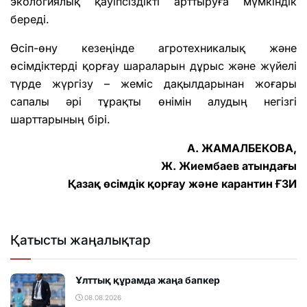
экологиялық қауіпсіздікті арттыруға мүмкіндік
береді.
Өсіп-өну кезеңінде агротехникалық және
өсімдіктерді қорғау шараларын дұрыс және жүйелі
түрде жүргізу – жеміс дақылдарынан жоғары
сапалы әрі тұрақты өнімін алудың негізгі
шарттарының бірі.
А. ЖАМАЛБЕКОВА,
Ж. Жиембаев атындағы
Қазақ өсімдік қорғау және карантин ҒЗИ
Қатысты жаңалықтар
Ұлттық құрамда жаңа бапкер
08.08.2026