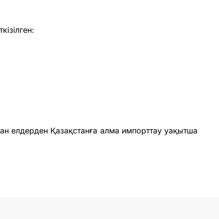
кізілген:
ған елдерден Қазақстанға алма импорттау уақытша