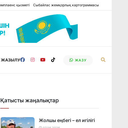
омплаенс қызметі
Сыбайлас жемқорлық картограммасы
Е ЖАЗЫЛУ
ЖАЗУ
Қатысты жаңалықтар
Жолшы еңбегі – ел игілігі