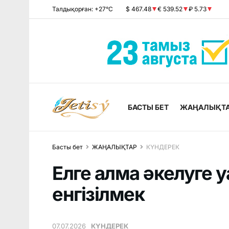
Талдықорған: +27°C
$ 467.48
€ 539.52
₽ 5.73
БАСТЫ БЕТ
ЖАҢАЛЫҚТ
Басты бет
ЖАҢАЛЫҚТАР
КҮНДЕРЕК
Елге алма әкелуге 
енгізілмек
07.07.2026
КҮНДЕРЕК