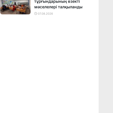
тұрғындарының өзекті
мәселелері талқыланды
07.08.2026