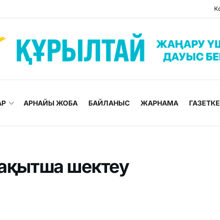
К
АР
АРНАЙЫ ЖОБА
БАЙЛАНЫС
ЖАРНАМА
ГАЗЕТК
уақытша шектеу