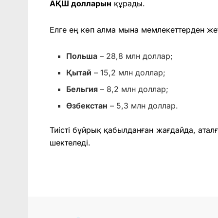
АҚШ долларын
құрады.
Елге ең көп алма мына мемлекеттерден жет
Польша
– 28,8 млн доллар;
Қытай
– 15,2 млн доллар;
Бельгия
– 8,2 млн доллар;
Өзбекстан
– 5,3 млн доллар.
Тиісті бұйрық қабылданған жағдайда, атал
шектеледі.