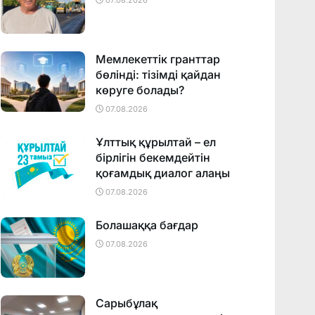
07.08.2026
Мемлекеттік гранттар
бөлінді: тізімді қайдан
көруге болады?
07.08.2026
Ұлттық құрылтай – ел
бірлігін бекемдейтін
қоғамдық диалог алаңы
07.08.2026
Болашаққа бағдар
07.08.2026
Сарыбұлақ