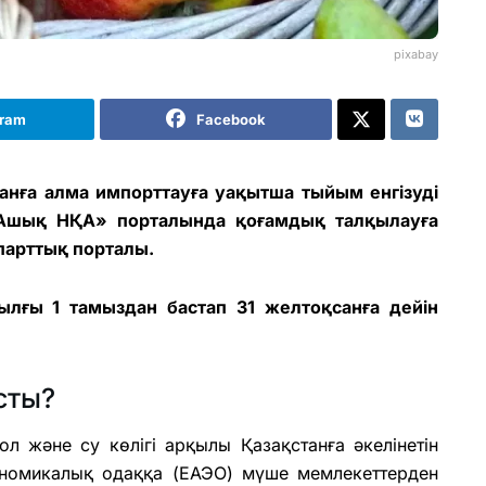
pixabay
gram
Facebook
анға алма импорттауға уақытша тыйым енгізуді
«Ашық НҚА» порталында қоғамдық талқылауға
парттық порталы.
лғы 1 тамыздан бастап 31 желтоқсанға дейін
сты?
ол және су көлігі арқылы Қазақстанға әкелінетін
ономикалық одаққа (ЕАЭО) мүше мемлекеттерден