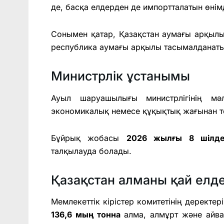
де, басқа елдерден де импортталатын өнім
Сонымен қатар, Қазақстан аумағы арқылы
республика аумағы арқылы тасымалданаты
Министрлік ұстанымы
Ауыл шаруашылығы министрлігінің мәл
экономикалық немесе құқықтық жағынан те
Бұйрық жобасы
2026 жылғы 8 шілде
талқылауда болады.
Қазақстан алманы қай елд
Мемлекеттік кірістер комитетінің деректер
136,6 мың тонна
алма, алмұрт және айв