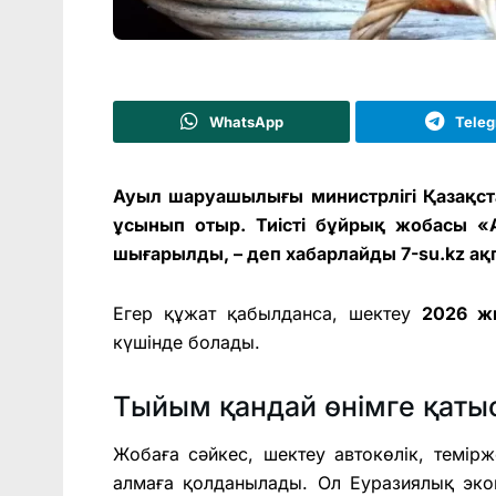
WhatsApp
Tele
Ауыл шаруашылығы министрлігі Қазақст
ұсынып отыр. Тиісті бұйрық жобасы 
шығарылды, – деп хабарлайды 7-su.kz ақ
Егер құжат қабылданса, шектеу
2026 жы
күшінде болады.
Тыйым қандай өнімге қаты
Жобаға сәйкес, шектеу автокөлік, темірж
алмаға қолданылады. Ол Еуразиялық эк