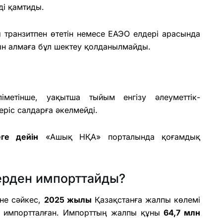
ді қамтиды.
 транзитпен өтетін немесе ЕАЭО елдері арасында
н алмаға бұл шектеу қолданылмайды.
іметінше, уақытша тыйым енгізу әлеуметтік-
ріс салдарға әкелмейді.
ге дейін
«Ашық НҚА» порталында қоғамдық
ерден импорттайды?
іне сәйкес,
2025 жылы
Қазақстанға жалпы көлемі
а импортталған. Импорттың жалпы құны
64,7 млн