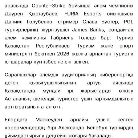
арасында Counter-Strike бойынша әлем чемпионы
Дәурен Қыстаубаев, FURIA Esports ойыншысы
Даниил Голубенко, стример Слава Бустер, PGL
турнирлерінің жүргізушісі James Banks, сондай-ақ
әлем чемпионы Габриель Толедо бар. Турнир
Қазақстан Республикасы Туризм және спорт
министрлігі бекіткен 2026 жылға арналған туристік
іс-шаралар күнтізбесіне енгізілген.
Сарапшылар әлемдік аудиторияның киберспортқа
деген қызығушылығының артуы аясында
Қазақстанда мұндай ірі жарыстарды өткізу
Астананың шетелдік туристер үшін тартымдылығын
арттыратынын атап өтті.
Елордаға Мәскеуден арнайы ұшып келген
көрермендердің бірі Александр Белобух турнирдің
ұйымдастырылу деңгейін жоғары бағалады.