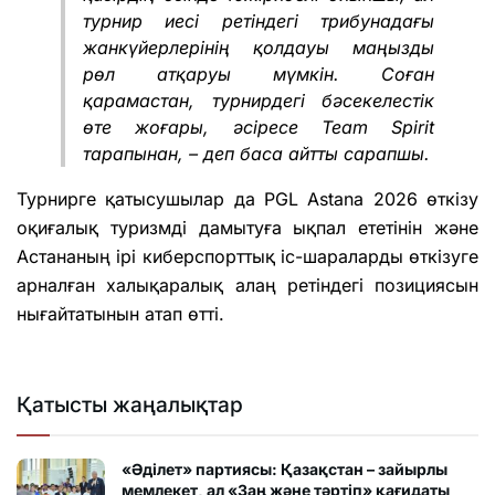
турнир иесі ретіндегі трибунадағы
жанкүйерлерінің қолдауы маңызды
рөл атқаруы мүмкін. Соған
қарамастан, турнирдегі бәсекелестік
өте жоғары, әсіресе Team Spirit
тарапынан, – деп баса айтты сарапшы.
Турнирге қатысушылар да PGL Astana 2026 өткізу
оқиғалық туризмді дамытуға ықпал ететінін және
Астананың ірі киберспорттық іс-шараларды өткізуге
арналған халықаралық алаң ретіндегі позициясын
нығайтатынын атап өтті.
Қатысты жаңалықтар
«Әділет» партиясы: Қазақстан – зайырлы
мемлекет, ал «Заң және тәртіп» қағидаты