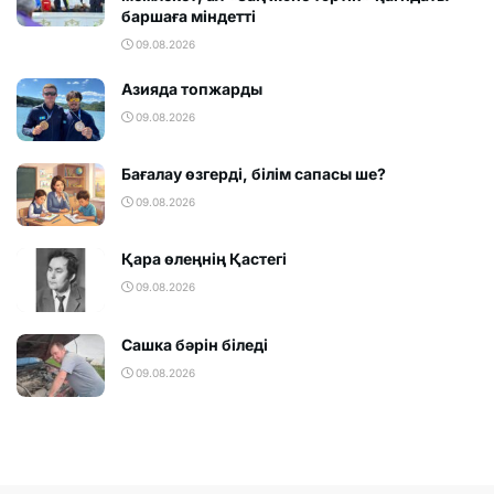
баршаға міндетті
09.08.2026
Азияда топжарды
09.08.2026
Бағалау өзгерді, білім сапасы ше?
09.08.2026
Қара өлеңнің Қастегі
09.08.2026
Сашка бәрін біледі
09.08.2026