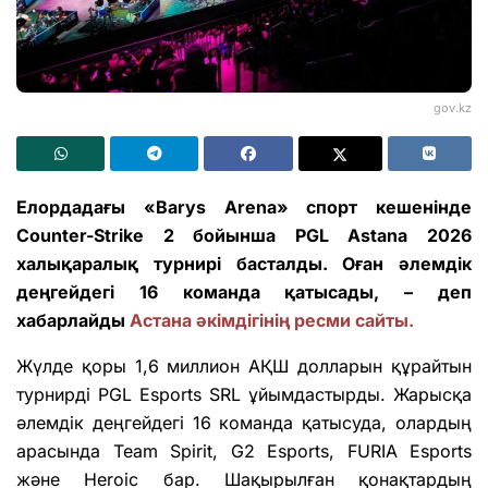
gov.kz
Елордадағы «Barys Arena» спорт кешенінде
Counter-Strike 2 бойынша PGL Astana 2026
халықаралық турнирі басталды. Оған әлемдік
деңгейдегі 16 команда қатысады, – деп
хабарлайды
Астана әкімдігінің ресми сайты.
Жүлде қоры 1,6 миллион АҚШ долларын құрайтын
турнирді PGL Esports SRL ұйымдастырды. Жарысқа
әлемдік деңгейдегі 16 команда қатысуда, олардың
арасында Team Spirit, G2 Esports, FURIA Esports
және Heroic бар. Шақырылған қонақтардың