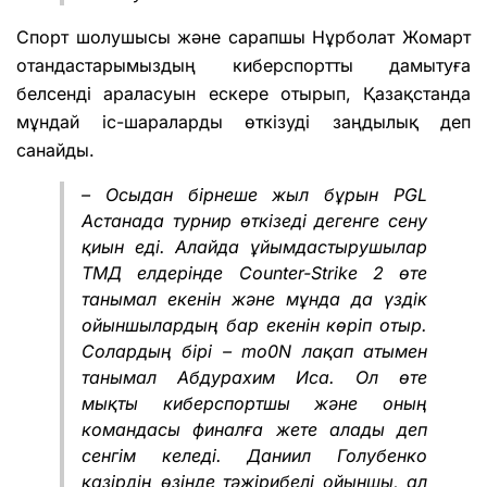
Спорт шолушысы және сарапшы Нұрболат Жомарт
отандастарымыздың киберспортты дамытуға
белсенді араласуын ескере отырып, Қазақстанда
мұндай іс-шараларды өткізуді заңдылық деп
санайды.
– Осыдан бірнеше жыл бұрын PGL
Астанада турнир өткізеді дегенге сену
қиын еді. Алайда ұйымдастырушылар
ТМД елдерінде Counter-Strike 2 өте
танымал екенін және мұнда да үздік
ойыншылардың бар екенін көріп отыр.
Солардың бірі – mo0N лақап атымен
танымал Абдурахим Иса. Ол өте
мықты киберспортшы және оның
командасы финалға жете алады деп
сенгім келеді.
Даниил Голубенко
қазірдің өзінде тәжірибелі ойыншы, ал