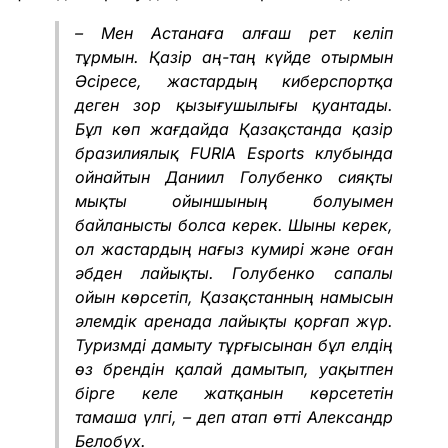
– Мен Астанаға алғаш рет келіп
тұрмын. Қазір аң-таң күйде отырмын
Әсіресе, жастардың киберспортқа
деген зор қызығушылығы қуантады.
Бұл көп жағдайда Қазақстанда қазір
бразилиялық FURIA Esports клубында
ойнайтын Даниил Голубенко сияқты
мықты ойыншының болуымен
байланысты болса керек.
Шыны керек,
ол жастардың нағыз кумирі және оған
әбден лайықты. Голубенко сапалы
ойын көрсетіп, Қазақстанның намысын
әлемдік аренада лайықты қорғап жүр.
Туризмді дамыту тұрғысынан бұл елдің
өз брендін қалай дамытып, уақытпен
бірге келе жатқанын көрсететін
тамаша үлгі, – деп атап өтті Александр
Белобух.