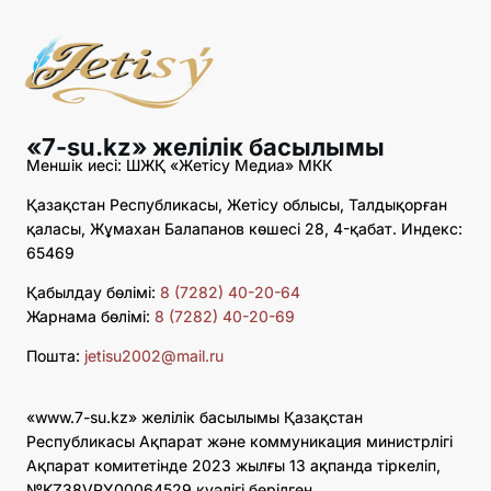
«7-su.kz» желілік басылымы
Меншік иесі: ШЖҚ «Жетісу Медиа» МКК
Қазақстан Республикасы, Жетісу облысы, Талдықорған
қаласы, Жұмахан Балапанов көшесі 28, 4-қабат. Индекс:
65469
Қабылдау бөлімі:
8 (7282) 40-20-64
Жарнама бөлімі:
8 (7282) 40-20-69
Пошта:
jetisu2002@mail.ru
«www.7-su.kz» желілік басылымы Қазақстан
Республикасы Ақпарат және коммуникация министрлігі
Ақпарат комитетінде 2023 жылғы 13 ақпанда тіркеліп,
№KZ38VPY00064529 куәлігі берілген.