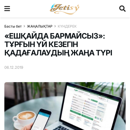
Басты бет
ЖАҢАЛЫҚТАР
КҮНДЕРЕК
«ЕШҚАЙДА БАРМАЙСЫЗ»:
ТҰРҒЫН ҮЙ КЕЗЕГІН
ҚАДАҒАЛАУДЫҢ ЖАҢА ТҮРІ
06.12.2019