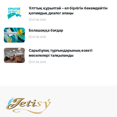
Ұлттық құрылтай – ел бірлігін бекемдейтін
қоғамдық диалог алаңы
07.08.2026
Болашаққа бағдар
07.08.2026
Сарыбұлақ тұрғындарының өзекті
мәселелері талқыланды
07.08.2026