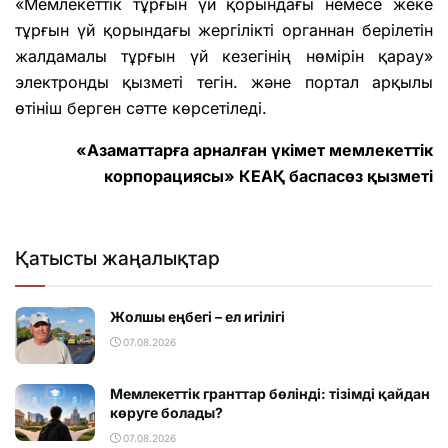
«Мемлекеттік тұрғын үй қорындағы немесе жеке
тұрғын үй қорындағы жергілікті органнан берілетін
жалдамалы тұрғын үй кезегінің нөмірін қарау»
электронды қызметі тегін. және портал арқылы
өтініш берген сәтте көрсетіледі.
«Азаматтарға арналған үкімет мемлекеттік
корпорациясы» КЕАҚ баспасөз қызметі
Қатысты жаңалықтар
Жолшы еңбегі – ел игілігі
07.08.2026
Мемлекеттік гранттар бөлінді: тізімді қайдан
көруге болады?
07.08.2026