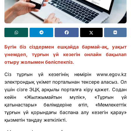
Бүгін біз сіздермен ешқайда бармай-ақ, уақыт
үнемдеп, тұрғын үй кезегін онлайн бақылап
отыру жолымен бөліспекпіз.
Сіз тұрғын үй кезегінің нөмірін www.egov.kz
электрондық үкімет порталынан тексере аласыз. Ол
үшін сізге ЭЦҚ арқылы порталға кіру қажет. Содан
кейін «Жылжымайтын мүлік», «Тұрғын үй
қатынастары» бөлімдеріне өтіп, «Мемлекеттік
тұрғын үй қорындағы баспана алу кезегін қарау»
қызметін таңдау жеткілікті.