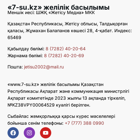
«7-su.kz» желілік басылымы
Меншік иесі: ШЖҚ «Жетісу Медиа» МКК
Қазақстан Республикасы, Жетісу облысы, Талдықорған
қаласы, Жұмахан Балапанов көшесі 28, 4-қабат. Индекс:
65469
Қабылдау бөлімі:
8 (7282) 40-20-64
Жарнама бөлімі:
8 (7282) 40-20-69
Пошта:
jetisu2002@mail.ru
«www.7-su.kz» желілік басылымы Қазақстан
Республикасы Ақпарат және коммуникация министрлігі
Ақпарат комитетінде 2023 жылғы 13 ақпанда тіркеліп,
№KZ38VPY00064529 куәлігі берілген.
Сыбайлас жемқорлыққа қарсы күрес мәселелері
бойынша сенім телефоны:
+7 (777) 388 0990