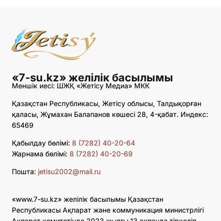
«7-su.kz» желілік басылымы
Меншік иесі: ШЖҚ «Жетісу Медиа» МКК
Қазақстан Республикасы, Жетісу облысы, Талдықорған
қаласы, Жұмахан Балапанов көшесі 28, 4-қабат. Индекс:
65469
Қабылдау бөлімі:
8 (7282) 40-20-64
Жарнама бөлімі:
8 (7282) 40-20-69
Пошта:
jetisu2002@mail.ru
«www.7-su.kz» желілік басылымы Қазақстан
Республикасы Ақпарат және коммуникация министрлігі
Ақпарат комитетінде 2023 жылғы 13 ақпанда тіркеліп,