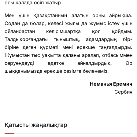
осы қалада өсіп жатыр.
Мен үшін Қазақстанның алатын орны айрықша.
Содан да болар, келесі жылы да жұмыс істеу үшін
ойланбастан келісімшартқа қол қойдым.
Талдықорғандағы тыныштық, адамдардың бір-
біріне деген құрметі мені ерекше таңғалдырды.
Жұмыстан тыс уақытта қаланы аралап, отбасыммен
серуендеуді әдетке айналдырдық. Әр
шыққанымызда ерекше сезімге бөленеміз.
Неманья Еремич
Сербия
Қатысты жаңалықтар