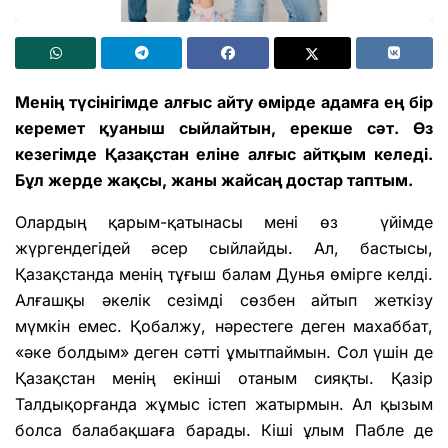
Менің түсінігімде алғыс айту өмірде адамға ең бір
керемет қуаныш сыйлайтын, ерекше сәт. Өз
кезегімде Қазақстан еліне алғыс айтқым келеді.
Бұл жерде жақсы, жаны жайсаң достар таптым.
Олардың қарым-қатынасы мені өз үйімде
жүргендегідей әсер сыйлайды. Ал, бастысы,
Қазақстанда менің тұғыш балам Дунья өмірге келді.
Алғашқы әкелік сезімді сөзбен айтып жеткізу
мүмкін емес. Қобалжу, нәрестеге деген махаббат,
«әке болдым» деген сәтті ұмытпаймын. Сол үшін де
Қазақстан менің екінші отаным сияқты. Қазір
Талдықорғанда жұмыс істеп жатырмын. Ал қызым
болса балабақшаға барады. Кіші ұлым Пабле де