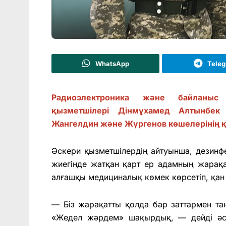
WhatsApp
Tele
Радиоэлектроника жəне байланыс 
қызметшілері Дінмұхамед Алтынбек
Жангелдин жəне Жүргенов көшелерінің 
Əскери қызметшілердің айтуынша, дезинф
жиегінде жатқан қарт ер адамның жарақ
алғашқы медициналық көмек көрсетіп, қан к
— Біз жарақатты қолда бар заттармен т
«Жедел жəрдем» шақырдық, — дейді əск