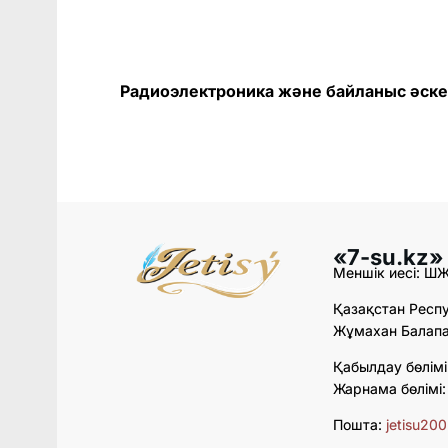
Радиоэлектроника жəне байланыс əск
«7-su.kz»
Меншік иесі: Ш
Қазақстан Респу
Жұмахан Балапан
Қабылдау бөлімі
Жарнама бөлімі
Пошта:
jetisu20