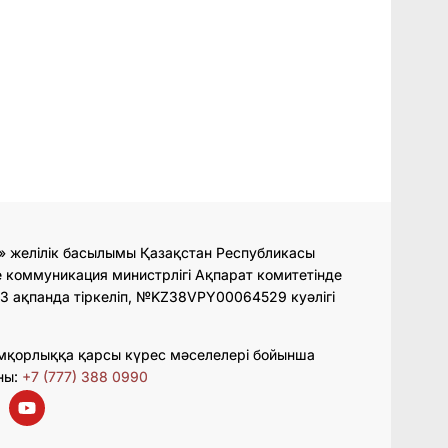
» желілік басылымы Қазақстан Республикасы
 коммуникация министрлігі Ақпарат комитетінде
3 ақпанда тіркеліп, №KZ38VPY00064529 куәлігі
мқорлыққа қарсы күрес мәселелері бойынша
ны:
+7 (777) 388 0990