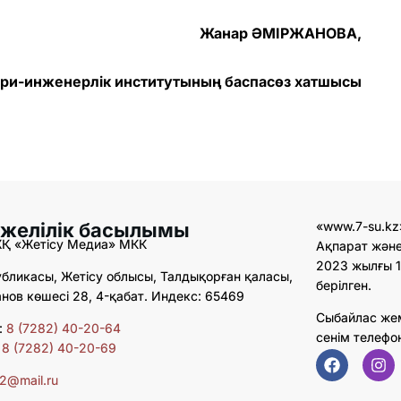
Жанар ӘМІРЖАНОВА,
ери-инженерлік институтының баспасөз хатшысы
 желілік басылымы
«www.7-su.kz
ЖҚ «Жетісу Медиа» МКК
Ақпарат және
2023 жылғы 1
бликасы, Жетісу облысы, Талдықорған қаласы,
берілген.
ов көшесі 28, 4-қабат. Индекс: 65469
Сыбайлас же
:
8 (7282) 40-20-64
сенім телефо
:
8 (7282) 40-20-69
02@mail.ru