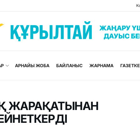
К
АР
АРНАЙЫ ЖОБА
БАЙЛАНЫС
ЖАРНАМА
ГАЗЕТК
Қ ЖАРАҚАТЫНАН
ЕЙНЕТКЕРДІ