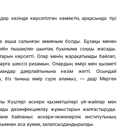
дер кезінде көрсетілген көмектің арқасында тірі
да ақша салынған əмияным болды. Бұзақы менен
кейін пышақпен шынтақ буыныма соққы жасады.
тарын көрсетті. Олар менің жарақатымды байлап,
арға шексіз ризамын. Олардың өмірі мен қызметі
мандар даярлайтынына көзім жетті. Осындай
а, біз тыныш өмір сүре аламыз, — деді Мерген
рулы Күштері əскери қызметшілері үй-жайлар мен
мды дезинфекциялау жұмыстарын жалғастыруда.
əне байланыс əскери-инженерлік институтының
рымнан аса аумақ залалсыздандырылды.