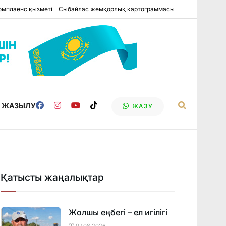
омплаенс қызметі
Сыбайлас жемқорлық картограммасы
Е ЖАЗЫЛУ
ЖАЗУ
Қатысты жаңалықтар
Жолшы еңбегі – ел игілігі