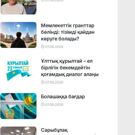
07.08.2026
Мемлекеттік гранттар
бөлінді: тізімді қайдан
көруге болады?
07.08.2026
Ұлттық құрылтай – ел
бірлігін бекемдейтін
қоғамдық диалог алаңы
07.08.2026
Болашаққа бағдар
07.08.2026
Сарыбұлақ