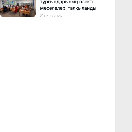
тұрғындарының өзекті
мәселелері талқыланды
07.08.2026