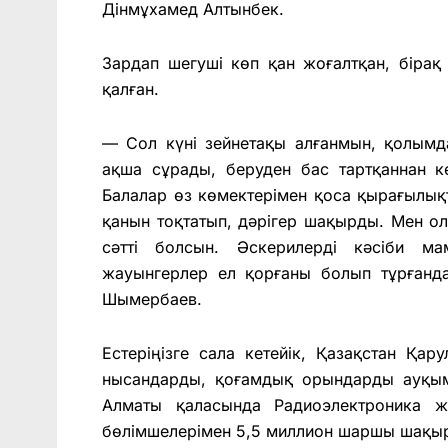
Дінмұхамед Алтынбек.
Зардап шегуші көп қан жоғалтқан, бірақ 
қалған.
— Сол күні зейнетақы алғанмын, қолым
ақша сұрады, беруден бас тартқаннан 
Балалар өз көмектерімен қоса қырағылық
қанын тоқтатып, дәрігер шақырды. Мен ол
сəтті болсын. Əскерилерді кəсіби ма
жауынгерлер ел қорғаны болып тұрғанд
Шымербаев.
Естеріңізге сала кетейік, Қазақстан Қа
нысандарды, қоғамдық орындарды ауқы
Алматы қаласында Радиоэлектроника ж
бөлімшелерімен 5,5 миллион шаршы шақы