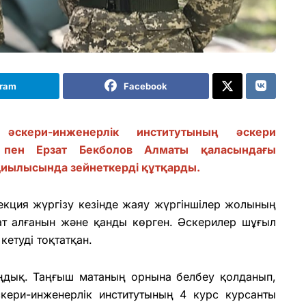
gram
Facebook
əскери-инженерлік институтының əскери
 пен Ерзат Бекболов Алматы қаласындағы
қиылысында зейнеткерді құтқарды.
екция жүргізу кезінде жаяу жүргіншілер жолының
ат алғанын жəне қанды көрген. Əскерилер шұғыл
етуді тоқтатқан.
аңдық. Таңғыш матаның орнына белбеу қолданып,
ери-инженерлік институтының 4 курс курсанты