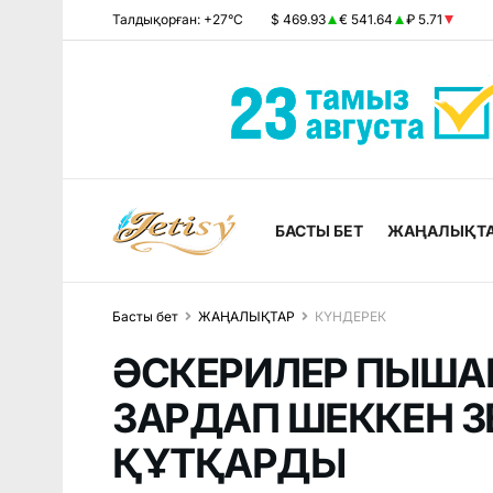
Талдықорған: +27°C
$ 469.93
€ 541.64
₽ 5.71
БАСТЫ БЕТ
ЖАҢАЛЫҚТ
Басты бет
ЖАҢАЛЫҚТАР
КҮНДЕРЕК
ӘСКЕРИЛЕР ПЫША
ЗАРДАП ШЕККЕН З
ҚҰТҚАРДЫ