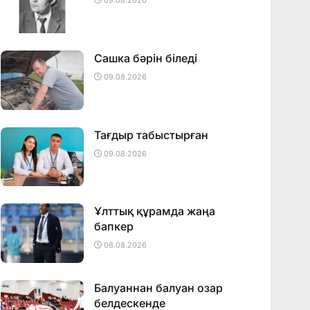
09.08.2026
Сашка бәрін біледі
09.08.2026
Тағдыр табыстырған
09.08.2026
Ұлттық құрамда жаңа
бапкер
08.08.2026
Балуаннан балуан озар
белдескенде