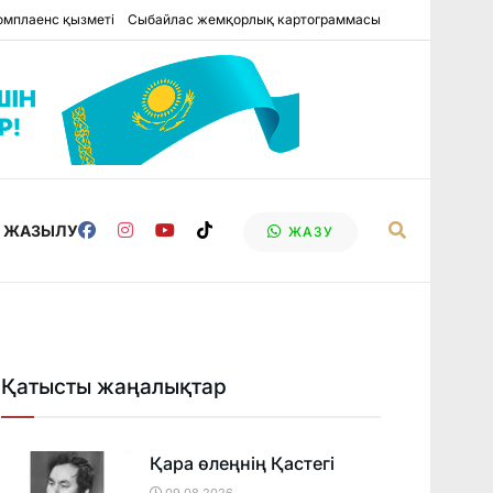
омплаенс қызметі
Сыбайлас жемқорлық картограммасы
Е ЖАЗЫЛУ
ЖАЗУ
Қатысты жаңалықтар
Қара өлеңнің Қастегі