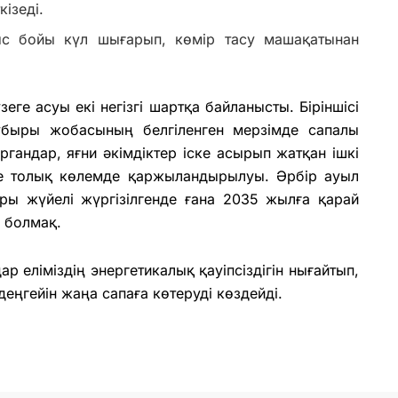
кізеді.
с бойы күл шығарып, көмір тасу машақатынан
ге асуы екі негізгі шартқа байланысты. Біріншісі
құбыры жобасының белгіленген мерзімде сапалы
органдар, яғни әкімдіктер іске асырып жатқан ішкі
е толық көлемде қаржыландырылуы. Әрбір ауыл
ары жүйелі жүргізілгенде ғана 2035 жылға қарай
 болмақ.
 еліміздің энергетикалық қауіпсіздігін нығайтып,
ңгейін жаңа сапаға көтеруді көздейді.