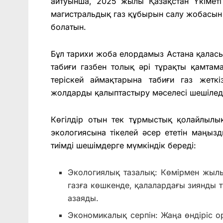
айтуынша, 2025 жылы Қазақстан Үкімет
магистральдық газ құбырын салу жобасын 
болатын.
Бұл тарихи жоба елордамыз Астана қалас
табиғи газбен толық әрі тұрақты қамтам
теріскей аймақтарына табиғи газ жетк
жолдарды қалыптастыру мәселесі шешілед
Көгілдір отын тек тұрмыстық қолайлыл
экологиясына тікелей әсер ететін маңы
тиімді шешімдерге мүмкіндік береді:
Экологиялық тазалық: Көмірмен жыл
газға көшкенде, қалалардағы зиянды т
азаяды.
Экономикалық серпін: Жаңа өндіріс 