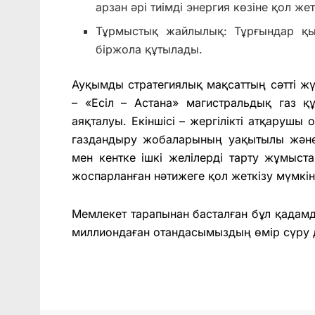
арзан әрі тиімді энергия көзіне қол жет
Тұрмыстық жайлылық: Тұрғындар қы
біржола құтылады.
Ауқымды стратегиялық мақсаттың сәтті жүзе
– «Есіл – Астана» магистральдық газ 
аяқталуы. Екіншісі – жергілікті атқарушы 
газдандыру жобаларының уақытылы жән
мен кентке ішкі желілерді тарту жұмыст
жоспарланған нәтижеге қол жеткізу мүмкін
Мемлекет тарапынан басталған бұл қадамдар
миллиондаған отандасымыздың өмір сүру де