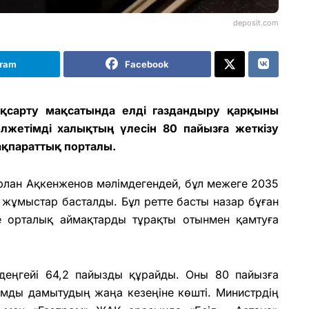
deposit.com
gram
Facebook
қсарту мақсатында елді газдандыру қарқыны
олжетімді халықтың үлесін 80 пайызға жеткізу
 ақпараттық порталы.
рлан Ақкенженов мәлімдегендей, бұл межеге 2035
 жұмыстар басталды. Бұл ретте басты назар бұған
не орталық аймақтарды тұрақты отынмен қамтуға
 деңгейі 64,2 пайызды құрайды. Оны 80 пайызға
ымды дамытудың жаңа кезеңіне көшті. Министрдің