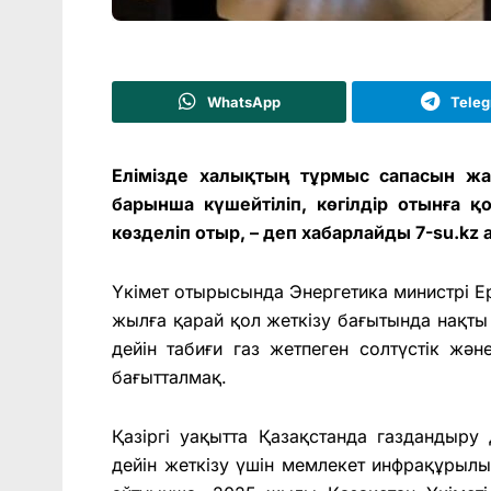
WhatsApp
Tele
Елімізде халықтың тұрмыс сапасын жа
барынша күшейтіліп, көгілдір отынға қ
көзделіп отыр, – деп хабарлайды 7-su.kz
Үкімет отырысында Энергетика министрі Е
жылға қарай қол жеткізу бағытында нақты
дейін табиғи газ жетпеген солтүстік жә
бағытталмақ.
Қазіргі уақытта Қазақстанда газдандыру
дейін жеткізу үшін мемлекет инфрақұрыл