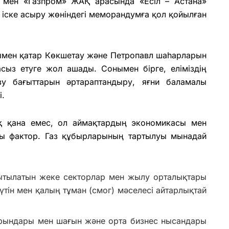
і мен «Газпром» ЖАҚ арасында «Есіл – Астана»
іске асыру жөніндегі меморандумға қол қойылған
ымен қатар Көкшетау және Петропавл шаһарларын
асыз етуге жол ашады. Сонымен бірге, еліміздің
ізу бағыттарын әртараптандыру, яғни баламалы
і.
ық қана емес, ол аймақтардың экономикасы мен
зды фактор. Газ құбырларының тартылуы мынадай
ытылатын жеке секторлар мен жылу орталықтары
үтін мен қалың тұман (смог) мәселесі айтарлықтай
орындары мен шағын және орта бизнес нысандары