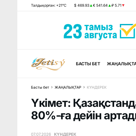
Талдықорған: +21°C
$ 469.93
€ 541.64
₽ 5.71
БАСТЫ БЕТ
ЖАҢАЛЫҚТ
Басты бет
ЖАҢАЛЫҚТАР
КҮНДЕРЕК
Үкімет: Қазақстанда
80%-ға дейін арта
07.07.2026
КҮНДЕРЕК